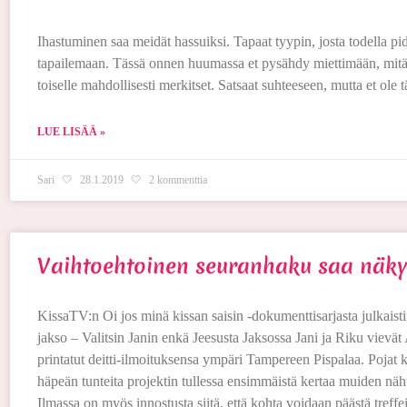
Ihastuminen saa meidät hassuiksi. Tapaat tyypin, josta todella pidä
tapailemaan. Tässä onnen huumassa et pysähdy miettimään, mitä
toiselle mahdollisesti merkitset. Satsaat suhteeseen, mutta et ole 
LUE LISÄÄ »
Sari
28.1.2019
2 kommenttia
Vaihtoehtoinen seuranhaku saa näky
KissaTV:n Oi jos minä kissan saisin -dokumenttisarjasta julkaisti
jakso – Valitsin Janin enkä Jeesusta Jaksossa Jani ja Riku vievät 
printatut deitti-ilmoituksensa ympäri Tampereen Pispalaa. Pojat k
häpeän tunteita projektin tullessa ensimmäistä kertaa muiden näht
Ilmassa on myös innostusta siitä, että kohta voidaan päästä treffei