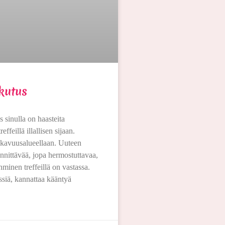
kutus
 sinulla on haasteita
ffeillä illallisen sijaan.
ukavuusalueellaan. Uuteen
nnittävää, jopa hermostuttavaa,
ihminen treffeillä on vastassa.
ssiä, kannattaa kääntyä