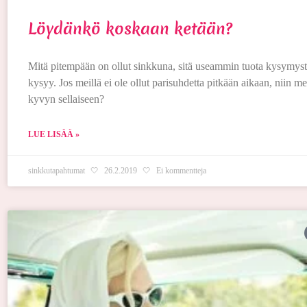
Löydänkö koskaan ketään?
Mitä pitempään on ollut sinkkuna, sitä useammin tuota kysymystä
kysyy. Jos meillä ei ole ollut parisuhdetta pitkään aikaan, niin
kyvyn sellaiseen?
LUE LISÄÄ »
sinkkutapahtumat
26.2.2019
Ei kommentteja