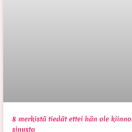
8 merkistä tiedät ettei hän ole kiinn
sinusta