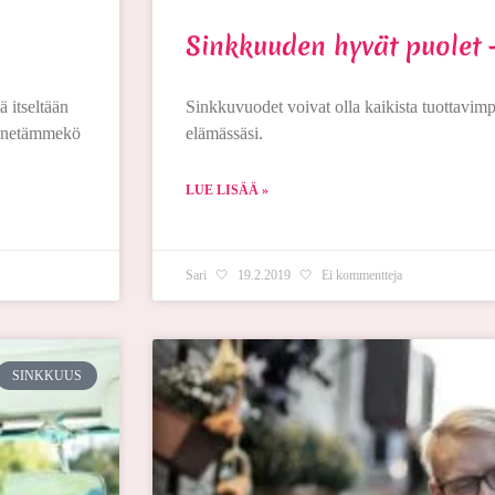
Sinkkuuden hyvät puolet –
 itseltään
Sinkkuvuodet voivat olla kaikista tuottavim
 menetämmekö
elämässäsi.
LUE LISÄÄ »
Sari
19.2.2019
Ei kommentteja
SINKKUUS