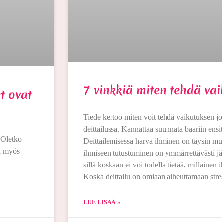
7 vinkkiä miten tehdä vai
t ovat
Tiede kertoo miten voit tehdä vaikutuksen jos
deittailussa. Kannattaa suunnata baariin ensitre
. Oletko
Deittailemisessa harva ihminen on täysin m
in myös
ihmiseen tutustuminen on ymmärrettävästi jä
sillä koskaan ei voi todella tietää, millainen 
Koska deittailu on omiaan aiheuttamaan stre
LUE LISÄÄ »