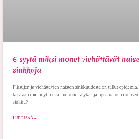
6 syytä miksi monet viehättävät naise
sinkkuja
Fiksujen ja viehättävien naisten sinkkuudesta on tullut epidemia
koskaan miettinyt miksi niin moni älykäs ja upea nainen on use
sinkku?
LUE LISÄÄ »