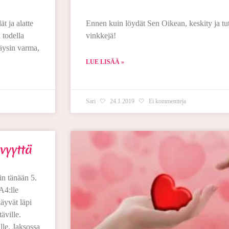
t ja alatte
Ennen kuin löydät Sen Oikean, keskity ja tut
 todella
vinkkejä!
täysin varma,
LUE LISÄÄ »
Sari
24.1.2019
Ei kommentteja
vyyttä
in tänään 5.
A4:lle
äyvät läpi
äville.
lle. Jaksossa