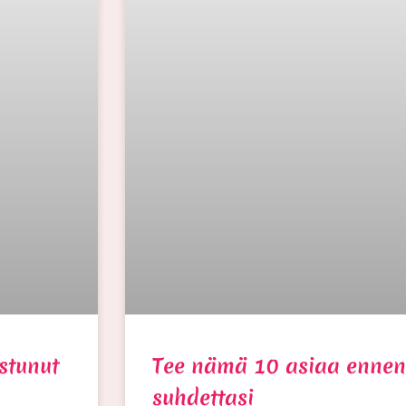
ostunut
Tee nämä 10 asiaa ennen
suhdettasi