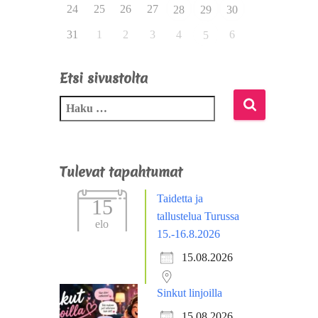
24
25
26
27
28
29
30
31
1
2
3
4
6
5
Etsi sivustolta
Tulevat tapahtumat
Taidetta ja
15
tallustelua Turussa
elo
15.-16.8.2026
15.08.2026
Sinkut linjoilla
15.08.2026