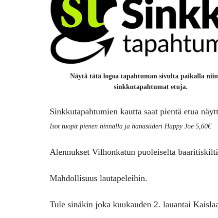
Näytä tätä logoa tapahtuman sivulta paikalla niin
sinkkutapahtumat etuja.
Sinkkutapahtumien kautta saat pientä etua näyt
Isot tuopit pienen hinnalla ja hanasiideri Happy Joe 5,60€
Alennukset Vilhonkatun puoleiselta baaritiskilt
Mahdollisuus lautapeleihin.
Tule sinäkin joka kuukauden 2. lauantai Kaisla