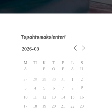
Tapahtumakalenteri
M
TI
K
T
P
L
S
A
E
O
E
A
U
27
28
31
29
30
1
2
9
3
4
5
6
7
8
10
11
12
13
14
16
15
17
18
19
20
21
23
22