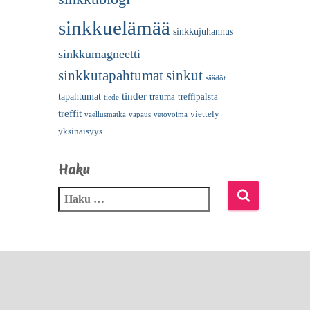
sinkkuelämää
sinkkujuhannus
sinkkumagneetti
sinkkutapahtumat
sinkut
säädöt
tinder
tapahtumat
trauma
treffipalsta
tiede
treffit
viettely
vaellusmatka
vapaus
vetovoima
yksinäisyys
Haku