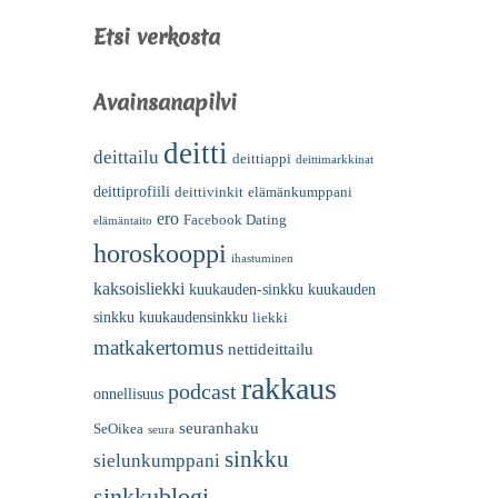
Etsi verkosta
Avainsanapilvi
deitti
deittailu
deittiappi
deittimarkkinat
deittiprofiili
deittivinkit
elämänkumppani
ero
Facebook Dating
elämäntaito
horoskooppi
ihastuminen
kaksoisliekki
kuukauden-sinkku
kuukauden
sinkku
kuukaudensinkku
liekki
matkakertomus
nettideittailu
rakkaus
podcast
onnellisuus
seuranhaku
SeOikea
seura
sinkku
sielunkumppani
sinkkublogi