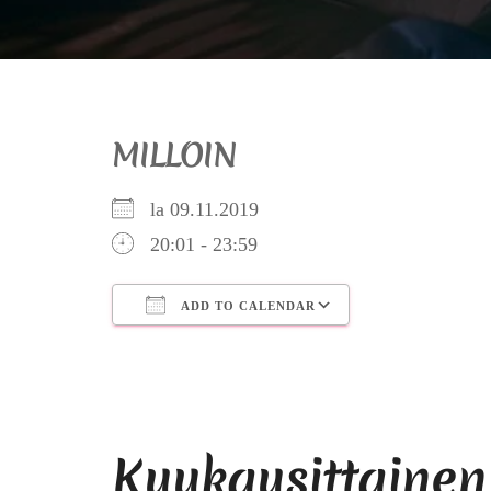
MILLOIN
la 09.11.2019
20:01 - 23:59
ADD TO CALENDAR
Download ICS
Google Calendar
iCalendar
Office 365
Outlook Live
Kuukausittainen