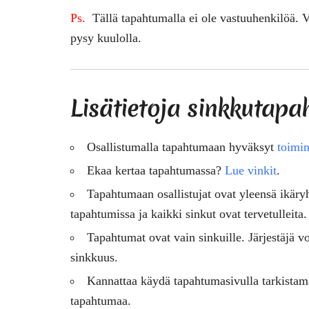
Ps
.
Tällä tapahtumalla ei ole vastuuhenkilöä. V
pysy kuulolla.
Lisätietoja sinkkutapa
Osallistumalla tapahtumaan hyväksyt
toimin
Ekaa kertaa tapahtumassa?
Lue vinkit
.
Tapahtumaan osallistujat ovat
yleensä
ikäry
tapahtumissa ja kaikki sinkut ovat tervetulleita.
Tapahtumat ovat vain sinkuille. Järjestäjä vo
sinkkuus.
Kannattaa käydä tapahtumasivulla tarkistam
tapahtumaa.