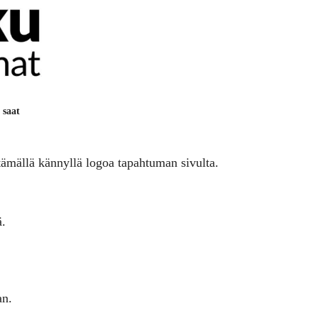
 saat
tämällä kännyllä logoa tapahtuman sivulta.
ä.
an.