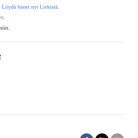
?
Löydä hänet nyt Liekistä
.
et
.
miin.
ä