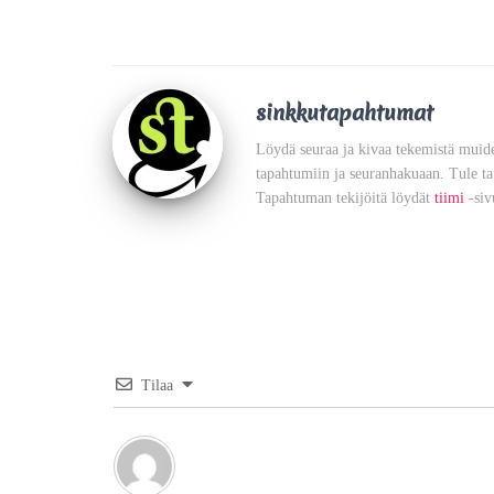
sinkkutapahtumat
Löydä seuraa ja kivaa tekemistä muide
tapahtumiin ja seuranhakuaan. Tule t
Tapahtuman tekijöitä löydät
tiimi
-siv
Tilaa