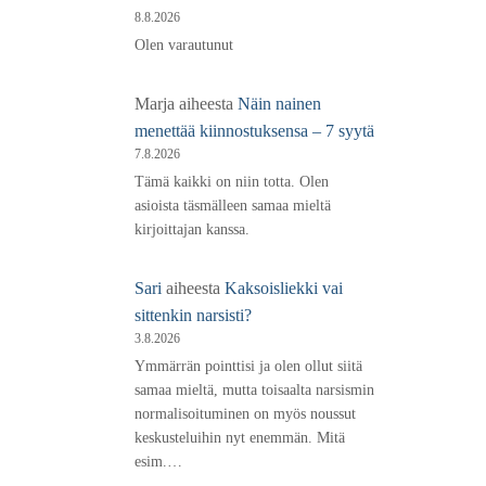
8.8.2026
Olen varautunut
Marja
aiheesta
Näin nainen
menettää kiinnostuksensa – 7 syytä
7.8.2026
Tämä kaikki on niin totta. Olen
asioista täsmälleen samaa mieltä
kirjoittajan kanssa.
Sari
aiheesta
Kaksoisliekki vai
sittenkin narsisti?
3.8.2026
Ymmärrän pointtisi ja olen ollut siitä
samaa mieltä, mutta toisaalta narsismin
normalisoituminen on myös noussut
keskusteluihin nyt enemmän. Mitä
esim.…