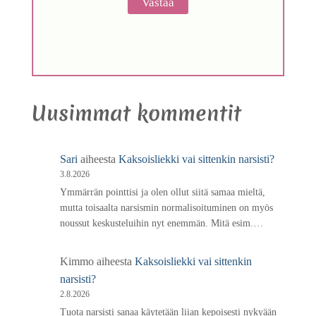
Uusimmat kommentit
Sari
aiheesta
Kaksoisliekki vai sittenkin narsisti?
3.8.2026
Ymmärrän pointtisi ja olen ollut siitä samaa mieltä,
mutta toisaalta narsismin normalisoituminen on myös
noussut keskusteluihin nyt enemmän. Mitä esim.…
Kimmo
aiheesta
Kaksoisliekki vai sittenkin
narsisti?
2.8.2026
Tuota narsisti sanaa käytetään liian kepoisesti nykyään