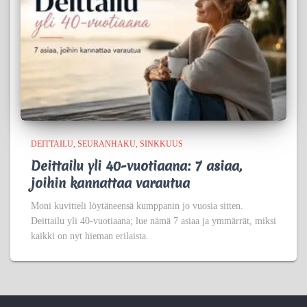
DEITTAILU
SEURANHAKU
SINKKUUS
Deittailu yli 40-vuotiaana: 7 asiaa,
joihin kannattaa varautua
Moni kuvitteli löytäneensä kumppanin jo vuosia sitten.
Deittailu yli 40-vuotiaana; lue nämä 7 asiaa ja ymmärrät, miksi
kaikki on nyt hieman erilaista.