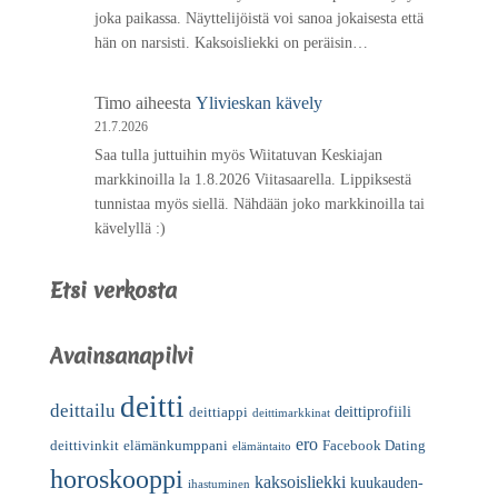
joka paikassa. Näyttelijöistä voi sanoa jokaisesta että
hän on narsisti. Kaksoisliekki on peräisin…
Timo
aiheesta
Ylivieskan kävely
21.7.2026
Saa tulla juttuihin myös Wiitatuvan Keskiajan
markkinoilla la 1.8.2026 Viitasaarella. Lippiksestä
tunnistaa myös siellä. Nähdään joko markkinoilla tai
kävelyllä :)
Etsi verkosta
Avainsanapilvi
deitti
deittailu
deittiprofiili
deittiappi
deittimarkkinat
ero
deittivinkit
elämänkumppani
Facebook Dating
elämäntaito
horoskooppi
kaksoisliekki
kuukauden-
ihastuminen