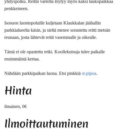
yhdyspolku. Reitin varrelta löytyy myös kaksi taukopaikkaa
penkkeineen.
Isosuon luontopoluille kuljetaan Klaukkalan jäähallin
parkkialueelta käsin, ja sieltä menee sorastettu reitti metsän
reunaan, josta lähtevät reitit vasemmalle ja oikealle.
Tämä ei ole opastettu retki. Koollekutsuja tulee paikalle
ensimmäistä kertaa.
Nähdään parkkipaikan luona. Etsi pinkkiä
st-pipoa
.
Hinta
ilmainen, 0€
Ilmoittautuminen