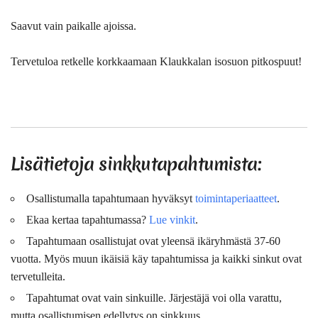
Saavut vain paikalle ajoissa.
Tervetuloa retkelle korkkaamaan Klaukkalan isosuon pitkospuut!
Lisätietoja sinkkutapahtumista:
Osallistumalla tapahtumaan hyväksyt
toimintaperiaatteet
.
Ekaa kertaa tapahtumassa?
Lue vinkit
.
Tapahtumaan osallistujat ovat
yleensä
ikäryhmästä 37-60
vuotta. Myös muun ikäisiä käy tapahtumissa ja kaikki sinkut ovat
tervetulleita.
Tapahtumat ovat vain sinkuille. Järjestäjä voi olla varattu,
mutta osallistumisen edellytys on sinkkuus.