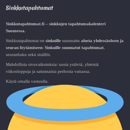
Sinkkutapahtumat
Sinkkutapahtumat.fi – sinkkujen tapahtumakalenteri
Suomessa.
Sinkkutapahtumat on
sinkuille
suunnattu
alusta
yhdessäoloon ja
seuran löytämiseen
:
Sinkuille suunnatut tapahtumat
,
seuranhaku sekä sisällöt.
Mahdollisia sivuvaikutuksia: uusia ystäviä, yhteisiä
viikonloppuja ja satunnaisia perhosia vatsassa.
Käytä omalla vastuulla.