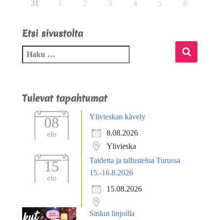
31
1
2
3
4
6
5
Etsi sivustolta
Tulevat tapahtumat
Ylivieskan kävely
08
8.08.2026
elo
Ylivieska
Taidetta ja tallustelua Turussa
15
15.-16.8.2026
elo
15.08.2026
Sinkut linjoilla