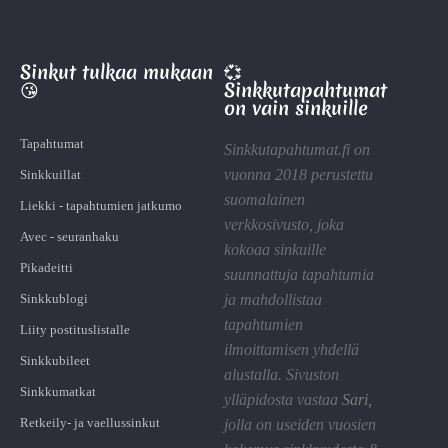
Sinkut tulkaa mukaan
💞
😘
Sinkkutapahtumat
on vain sinkuille
Tapahtumat
Sinkkutapahtumat.fi on
vuonna 2018 perustettu
Sinkkuillat
suomalainen
Liekki - tapahtumien jatkumo
verkkosivusto, joka
Avec - seuranhaku
kokoaa sinkuille
Pikadeitti
suunnattuja tapahtumia
Sinkkublogi
ja mahdollistaa
tapahtumien
Liity postituslistalle
ilmoittamisen yhdellä
Sinkkubileet
alustalla. Sivuston
Sinkkumatkat
ylläpidosta vastaa
Sari
,
Retkeily- ja vaellussinkut
jolla on useiden vuosien