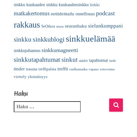
sinkku
kuukauden sinkku
kuukaudensinkku
liekki
podcast
matkakertomus
nettideittailu
onnellisuus
rakkaus
sielunkumppani
seuranhaku
SeOikea
seura
sinkkuelämää
sinkkublogi
sinkku
sinkkumagneetti
sinkkujuhannus
sinkkutapahtumat
sinkut
tapahtumat
säädöt
tiede
tinder
treffit
trauma
treffipalsta
vaellusmatka
vapaus
vetovoima
viettely
yksinäisyys
Haku