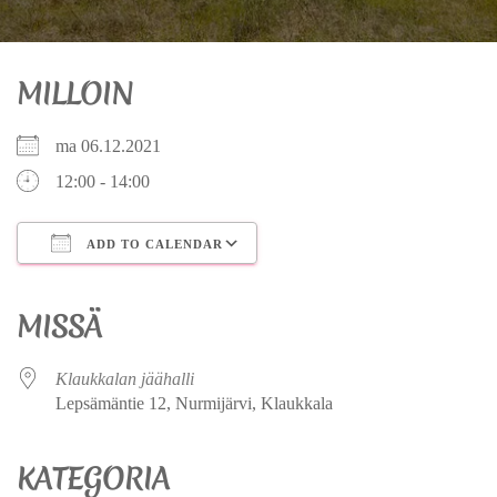
MILLOIN
ma 06.12.2021
12:00 - 14:00
ADD TO CALENDAR
Download ICS
Google Calendar
iCalendar
Office 365
Outlook Live
MISSÄ
Klaukkalan jäähalli
Lepsämäntie 12, Nurmijärvi, Klaukkala
KATEGORIA