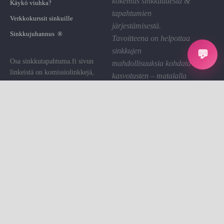
kokemus sinkkuudesta &
Käykö viuhka?
tapahtumien
Verkkokurssit sinkuille
järjestämisestä.
Sinkkujuhannus ®
Tavoitteena on helpottaa
sinkkujen
💬
Osa sinkkutapahtuma.fi sivun
mahdollisuuksia kohdata
linkeistä on komissiolinkkejä,
kasvotusten – matalalla
joiden kautta St saa pienen
kynnyksellä ja hyvällä
palkkion. Käytämme sen sivuston
fiiliksellä.
ylläpitoon.
Linkin klikkaaminen on sinulle
Tietosuoja
ilmaista.
Evästeet
Evästeasetukset
Sinkkutapahtumat on sinkkujen
Ota yhteyttä
kohtaamisalusta.