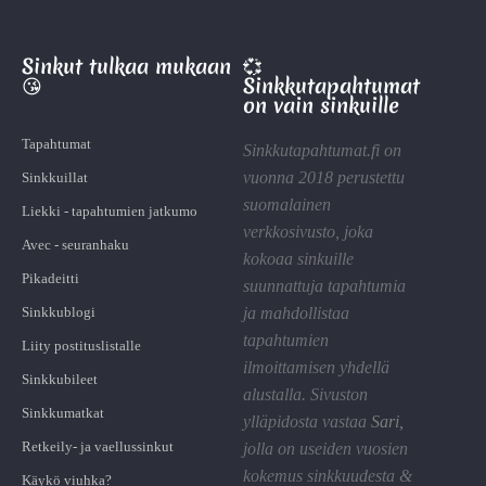
Sinkut tulkaa mukaan
💞
😘
Sinkkutapahtumat
on vain sinkuille
Tapahtumat
Sinkkutapahtumat.fi on
vuonna 2018 perustettu
Sinkkuillat
suomalainen
Liekki - tapahtumien jatkumo
verkkosivusto, joka
Avec - seuranhaku
kokoaa sinkuille
Pikadeitti
suunnattuja tapahtumia
Sinkkublogi
ja mahdollistaa
tapahtumien
Liity postituslistalle
ilmoittamisen yhdellä
Sinkkubileet
alustalla. Sivuston
Sinkkumatkat
ylläpidosta vastaa
Sari
,
Retkeily- ja vaellussinkut
jolla on useiden vuosien
kokemus sinkkuudesta &
Käykö viuhka?