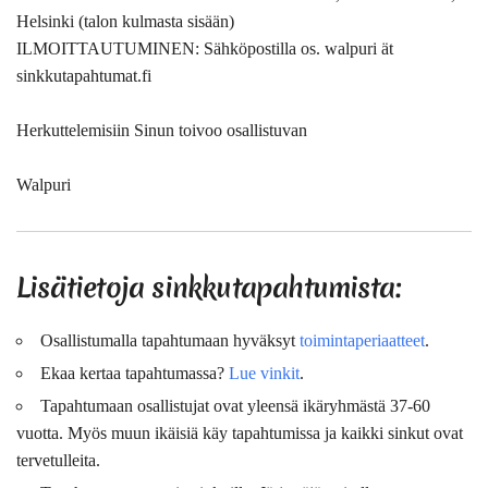
Helsinki (talon kulmasta sisään)
ILMOITTAUTUMINEN: Sähköpostilla os. walpuri ät
sinkkutapahtumat.fi
Herkuttelemisiin Sinun toivoo osallistuvan
Walpuri
Lisätietoja sinkkutapahtumista:
Osallistumalla tapahtumaan hyväksyt
toimintaperiaatteet
.
Ekaa kertaa tapahtumassa?
Lue vinkit
.
Tapahtumaan osallistujat ovat
yleensä
ikäryhmästä 37-60
vuotta. Myös muun ikäisiä käy tapahtumissa ja kaikki sinkut ovat
tervetulleita.