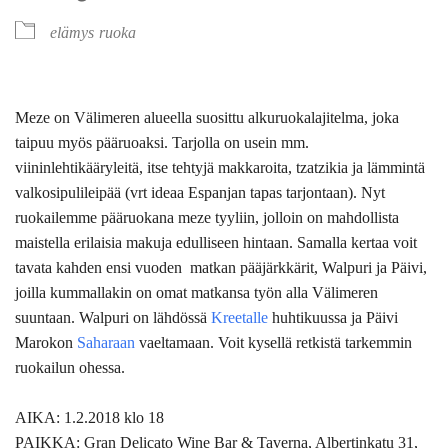
elämys
ruoka
Meze on Välimeren alueella suosittu alkuruokalajitelma, joka
taipuu myös pääruoaksi. Tarjolla on usein mm.
viininlehtikääryleitä, itse tehtyjä makkaroita, tzatzikia ja lämmintä
valkosipulileipää (vrt ideaa Espanjan tapas tarjontaan). Nyt
ruokailemme pääruokana meze tyyliin, jolloin on mahdollista
maistella erilaisia makuja edulliseen hintaan. Samalla kertaa voit
tavata kahden ensi vuoden matkan pääjärkkärit, Walpuri ja Päivi,
joilla kummallakin on omat matkansa työn alla Välimeren
suuntaan. Walpuri on lähdössä
Kreetalle
huhtikuussa ja Päivi
Marokon
Saharaan
vaeltamaan. Voit kysellä retkistä tarkemmin
ruokailun ohessa.
AIKA: 1.2.2018 klo 18
PAIKKA: Gran Delicato Wine Bar & Taverna, Albertinkatu 31,