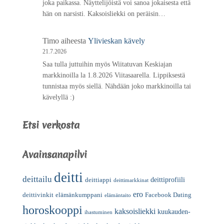
joka paikassa. Näyttelijöistä voi sanoa jokaisesta että
hän on narsisti. Kaksoisliekki on peräisin…
Timo
aiheesta
Ylivieskan kävely
21.7.2026
Saa tulla juttuihin myös Wiitatuvan Keskiajan
markkinoilla la 1.8.2026 Viitasaarella. Lippiksestä
tunnistaa myös siellä. Nähdään joko markkinoilla tai
kävelyllä :)
Etsi verkosta
Avainsanapilvi
deitti
deittailu
deittiprofiili
deittiappi
deittimarkkinat
ero
deittivinkit
elämänkumppani
Facebook Dating
elämäntaito
horoskooppi
kaksoisliekki
kuukauden-
ihastuminen