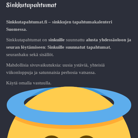
Sinkkutapahtumat
Sinkkutapahtumat.fi – sinkkujen tapahtumakalenteri
Suomessa.
Sinkkutapahtumat on
sinkuille
suunnattu
alusta
yhdessäoloon ja
seuran löytämiseen
:
Sinkuille suunnatut tapahtumat
,
seuranhaku sekä sisällöt.
Mahdollisia sivuvaikutuksia: uusia ystäviä, yhteisiä
viikonloppuja ja satunnaisia perhosia vatsassa.
Käytä omalla vastuulla.