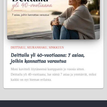
DEITTAILU
SEURANHAKU
SINKKUUS
Deittailu yli 40-vuotiaana: 7 asiaa,
joihin kannattaa varautua
Moni kuvitteli löytäneensä kumppanin jo vuosia sitten.
Deittailu yli 40-vuotiaana; lue nämä 7 asiaa ja ymmärrät, miksi
kaikki on nyt hieman erilaista.