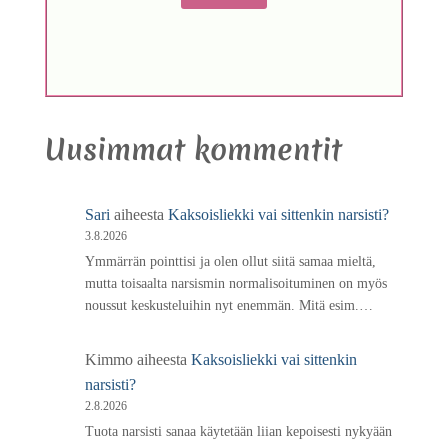
Uusimmat kommentit
Sari
aiheesta
Kaksoisliekki vai sittenkin narsisti?
3.8.2026
Ymmärrän pointtisi ja olen ollut siitä samaa mieltä,
mutta toisaalta narsismin normalisoituminen on myös
noussut keskusteluihin nyt enemmän. Mitä esim.…
Kimmo
aiheesta
Kaksoisliekki vai sittenkin
narsisti?
2.8.2026
Tuota narsisti sanaa käytetään liian kepoisesti nykyään