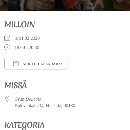
MILLOIN
la 01.02.2020
18:00 - 20:30
ADD TO CALENDAR
Download ICS
Google Calendar
iCalendar
Office 365
Outlook Live
MISSÄ
Gran Delicato
Kalevankatu 34, Helsinki, 00180
KATEGORIA