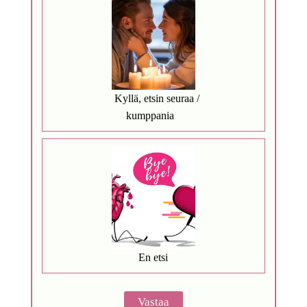
Kyllä, etsin seuraa /
kumppania
En etsi