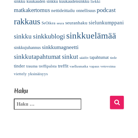
sinkku
kuukauden sinkku
kuukaudensinkku
liekki
podcast
matkakertomus
nettideittailu
onnellisuus
rakkaus
sielunkumppani
seuranhaku
SeOikea
seura
sinkkuelämää
sinkkublogi
sinkku
sinkkumagneetti
sinkkujuhannus
sinkkutapahtumat
sinkut
tapahtumat
säädöt
tiede
tinder
treffit
trauma
treffipalsta
vaellusmatka
vapaus
vetovoima
viettely
yksinäisyys
Haku