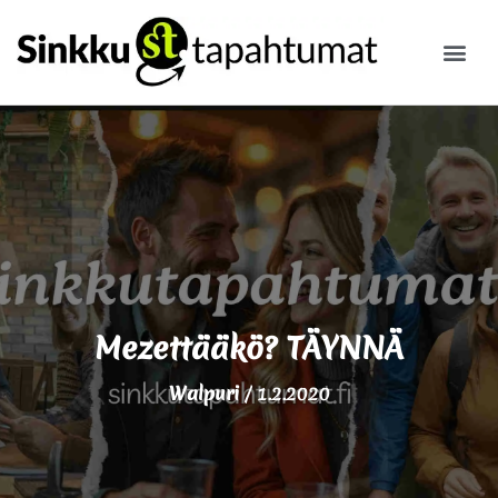
ILMOITA
Mezettääkö? TÄYNNÄ
Walpuri
/
1.2.2020