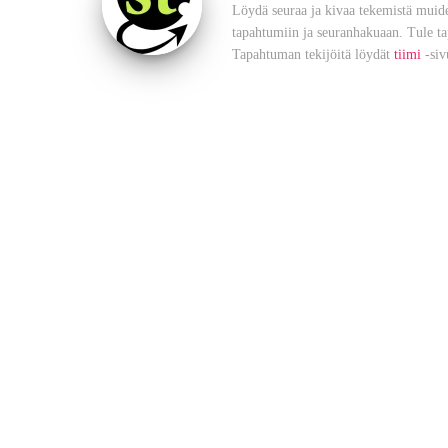
Löydä seuraa ja kivaa tekemistä muide
tapahtumiin ja seuranhakuaan. Tule t
Tapahtuman tekijöitä löydät
tiimi
-siv