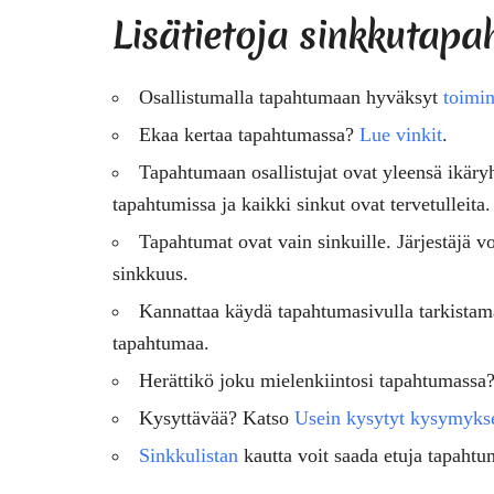
Lisätietoja sinkkutapa
Osallistumalla tapahtumaan hyväksyt
toimin
Ekaa kertaa tapahtumassa?
Lue vinkit
.
Tapahtumaan osallistujat ovat
yleensä
ikäry
tapahtumissa ja kaikki sinkut ovat tervetulleita.
Tapahtumat ovat vain sinkuille. Järjestäjä vo
sinkkuus.
Kannattaa käydä tapahtumasivulla tarkistam
tapahtumaa.
Herättikö joku mielenkiintosi tapahtumassa
Kysyttävää? Katso
Usein kysytyt kysymyks
Sinkkulistan
kautta voit saada etuja tapahtu