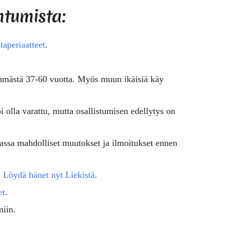
htumista:
taperiaatteet
.
hmästä 37-60 vuotta. Myös muun ikäisiä käy
i olla varattu, mutta osallistumisen edellytys on
assa mahdolliset muutokset ja ilmoitukset ennen
?
Löydä hänet nyt Liekistä
.
et
.
miin.