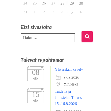
24
25
26
27
28
29
30
31
1
2
3
4
6
5
Etsi sivustolta
Tulevat tapahtumat
Ylivieskan kävely
08
8.08.2026
elo
Ylivieska
Taidetta ja
15
tallustelua Turussa
elo
15.-16.8.2026