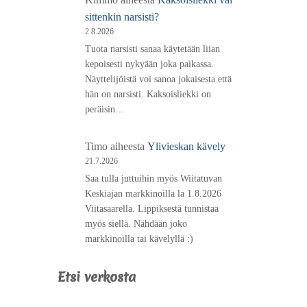
sittenkin narsisti?
2.8.2026
Tuota narsisti sanaa käytetään liian
kepoisesti nykyään joka paikassa.
Näyttelijöistä voi sanoa jokaisesta että
hän on narsisti. Kaksoisliekki on
peräisin…
Timo
aiheesta
Ylivieskan kävely
21.7.2026
Saa tulla juttuihin myös Wiitatuvan
Keskiajan markkinoilla la 1.8.2026
Viitasaarella. Lippiksestä tunnistaa
myös siellä. Nähdään joko
markkinoilla tai kävelyllä :)
Etsi verkosta