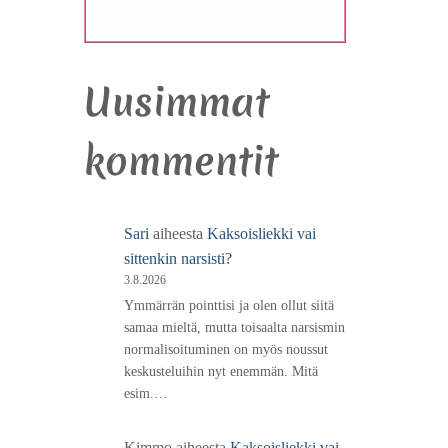
Uusimmat
kommentit
Sari
aiheesta
Kaksoisliekki vai
sittenkin narsisti?
3.8.2026
Ymmärrän pointtisi ja olen ollut siitä
samaa mieltä, mutta toisaalta narsismin
normalisoituminen on myös noussut
keskusteluihin nyt enemmän. Mitä
esim.…
Kimmo
aiheesta
Kaksoisliekki vai