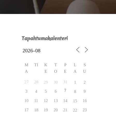
Tapahtumakalenteri
M
TI
K
T
P
L
S
A
E
O
E
A
U
27
28
31
29
30
1
2
7
3
4
5
6
9
8
10
11
12
13
14
16
15
17
18
19
20
21
23
22