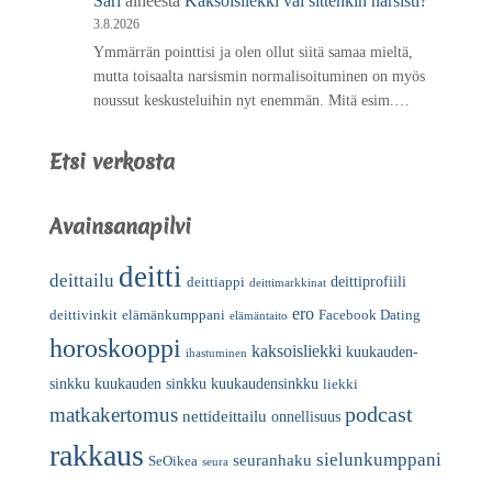
Sari
aiheesta
Kaksoisliekki vai sittenkin narsisti?
3.8.2026
Ymmärrän pointtisi ja olen ollut siitä samaa mieltä,
mutta toisaalta narsismin normalisoituminen on myös
noussut keskusteluihin nyt enemmän. Mitä esim.…
Etsi verkosta
Avainsanapilvi
deitti
deittailu
deittiprofiili
deittiappi
deittimarkkinat
ero
deittivinkit
elämänkumppani
Facebook Dating
elämäntaito
horoskooppi
kaksoisliekki
kuukauden-
ihastuminen
sinkku
kuukauden sinkku
kuukaudensinkku
liekki
podcast
matkakertomus
nettideittailu
onnellisuus
rakkaus
sielunkumppani
seuranhaku
SeOikea
seura