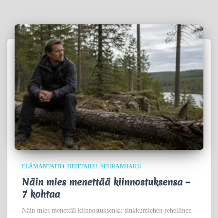
ELÄMÄNTAITO
DEITTAILU
SEURANHAKU
Näin mies menettää kiinnostuksensa –
7 kohtaa
Näin mies menettää kiinnostuksensa: sinkkumiehen rehellinen