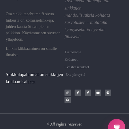
Tavoitteena on helpottaa
sinkkujen
Osa sinkkutapahtuma.fi sivun
mahdollisuuksia kohdata
linkeistä on komissiolinkkejä,
kasvotusten – matalalla
joiden kautta St saa pienen
kynnyksellä ja hyvällä
palkkion. Käytämme sen sivuston
fiiliksellä.
ylläpitoon.
Linkin klikkaaminen on sinulle
Tietosuoja
ilmaista.
Evästeet
Evästeasetukset
Sinkkutapahtumat on sinkkujen
Ota yhteyttä
kohtaamisalusta.
© All rights reserved
💬