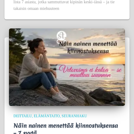
lista 7 asiasta, jotka sammuttavat kipinän keski-iässä – ja tie
takaisin omaan miehuuteen
DEITTAILU
ELÄMÄNTAITO
SEURANHAKU
Näin nainen menettää kiinnostuksensa
– 7 syytä