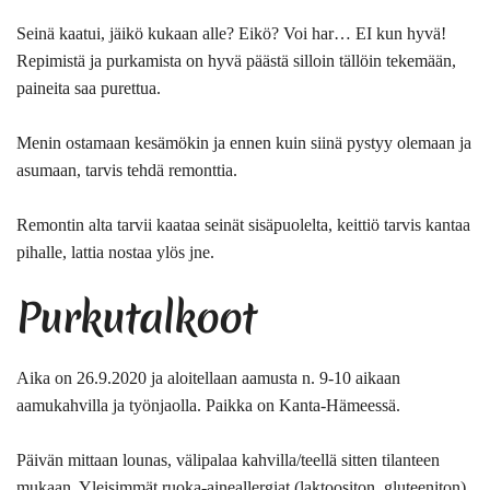
Seinä kaatui, jäikö kukaan alle? Eikö? Voi har… EI kun hyvä!
Repimistä ja purkamista on hyvä päästä silloin tällöin tekemään,
paineita saa purettua.
Menin ostamaan kesämökin ja ennen kuin siinä pystyy olemaan ja
asumaan, tarvis tehdä remonttia.
Remontin alta tarvii kaataa seinät sisäpuolelta, keittiö tarvis kantaa
pihalle, lattia nostaa ylös jne.
Purkutalkoot
Aika on 26.9.2020 ja aloitellaan aamusta n. 9-10 aikaan
aamukahvilla ja työnjaolla. Paikka on Kanta-Hämeessä.
Päivän mittaan lounas, välipalaa kahvilla/teellä sitten tilanteen
mukaan. Yleisimmät ruoka-aineallergiat (laktoositon, gluteeniton)