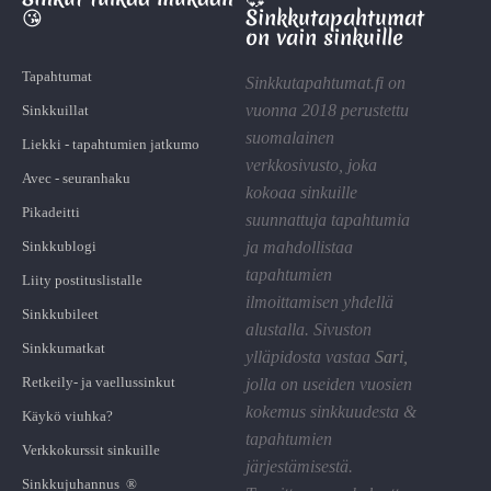
😘
Sinkkutapahtumat
on vain sinkuille
Tapahtumat
Sinkkutapahtumat.fi on
vuonna 2018 perustettu
Sinkkuillat
suomalainen
Liekki - tapahtumien jatkumo
verkkosivusto, joka
Avec - seuranhaku
kokoaa sinkuille
Pikadeitti
suunnattuja tapahtumia
Sinkkublogi
ja mahdollistaa
tapahtumien
Liity postituslistalle
ilmoittamisen yhdellä
Sinkkubileet
alustalla. Sivuston
Sinkkumatkat
ylläpidosta vastaa
Sari
,
Retkeily- ja vaellussinkut
jolla on useiden vuosien
kokemus sinkkuudesta &
Käykö viuhka?
tapahtumien
Verkkokurssit sinkuille
järjestämisestä.
Sinkkujuhannus ®