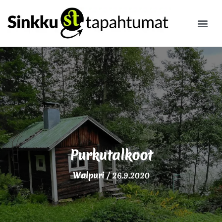
ILMOITA
Purkutalkoot
Walpuri
/
26.9.2020