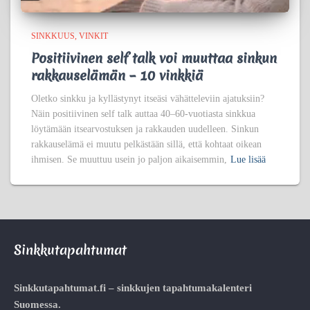
SINKKUUS
VINKIT
Positiivinen self talk voi muuttaa sinkun
rakkauselämän – 10 vinkkiä
Oletko sinkku ja kyllästynyt itseäsi vähätteleviin ajatuksiin?
Näin positiivinen self talk auttaa 40–60-vuotiasta sinkkua
löytämään itsearvostuksen ja rakkauden uudelleen. Sinkun
rakkauselämä ei muutu pelkästään sillä, että kohtaat oikean
ihmisen. Se muuttuu usein jo paljon aikaisemmin,
Lue lisää
Sinkkutapahtumat
Sinkkutapahtumat.fi – sinkkujen tapahtumakalenteri
Suomessa.