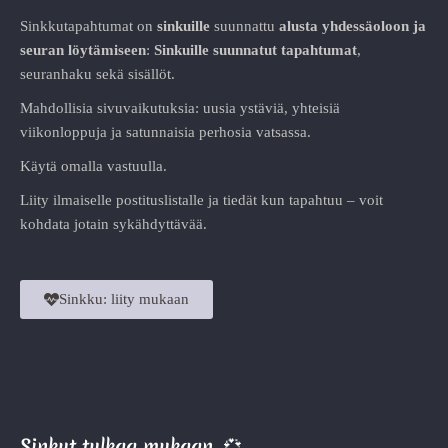
Sinkkutapahtumat on
sinkuille
suunnattu
alusta
yhdessäoloon ja
seuran löytämiseen
:
Sinkuille suunnatut tapahtumat
,
seuranhaku sekä sisällöt.
Mahdollisia sivuvaikutuksia: uusia ystäviä, yhteisiä
viikonloppuja ja satunnaisia perhosia vatsassa.
Käytä omalla vastuulla.
Liity ilmaiselle postituslistalle ja tiedät kun tapahtuu – voit
kohdata jotain sykähdyttävää.
Sinkku: liity mukaan
Sinkut tulkaa mukaan
💞