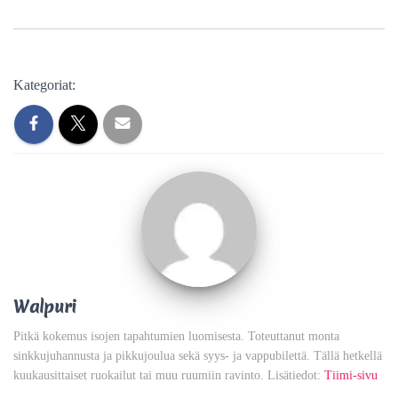
Kategoriat:
Walpuri
Pitkä kokemus isojen tapahtumien luomisesta. Toteuttanut monta
sinkkujuhannusta ja pikkujoulua sekä syys- ja vappubilettä. Tällä hetkellä
kuukausittaiset ruokailut tai muu ruumiin ravinto. Lisätiedot:
Tiimi-sivu