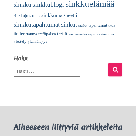
sinkkuelämää
sinkkublogi
sinkku
sinkkumagneetti
sinkkujuhannus
sinkkutapahtumat
sinkut
tapahtumat
säädöt
tiede
tinder
treffit
trauma
treffipalsta
vaellusmatka
vapaus
vetovoima
viettely
yksinäisyys
Haku
Aiheeseen liittyviä artikkeleita