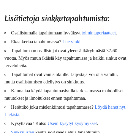
Lisätietoja sinkkutapahtumista:
Osallistumalla tapahtumaan hyväksyt
toimintaperiaatteet
.
Ekaa kertaa tapahtumassa?
Lue vinkit
.
Tapahtumaan osallistujat ovat
yleensä
ikäryhmästä 37-60
vuotta. Myös muun ikäisiä käy tapahtumissa ja kaikki sinkut ovat
tervetulleita.
Tapahtumat ovat vain sinkuille. Järjestäjä voi olla varattu,
mutta osallistumisen edellytys on sinkkuus.
Kannattaa käydä tapahtumasivulla tarkistamassa mahdolliset
muutokset ja ilmoitukset ennen tapahtumaa.
Herättikö joku mielenkiintosi tapahtumassa?
Löydä hänet nyt
Liekistä
.
Kysyttävää? Katso
Usein kysytyt kysymykset
.
Sinkkulistan
kautta voit saada etuja tapahtumiin.