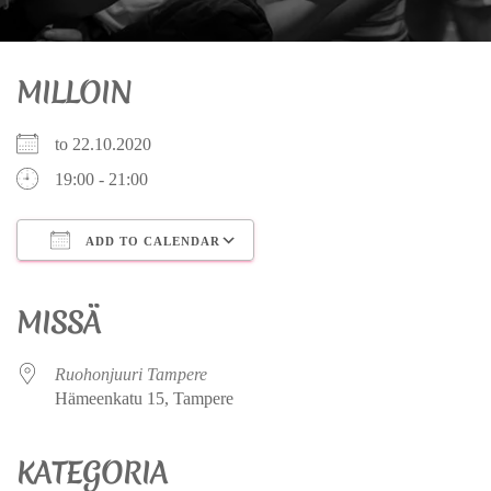
MILLOIN
to 22.10.2020
19:00 - 21:00
ADD TO CALENDAR
Download ICS
Google Calendar
iCalendar
Office 365
Outlook Live
MISSÄ
Ruohonjuuri Tampere
Hämeenkatu 15, Tampere
KATEGORIA