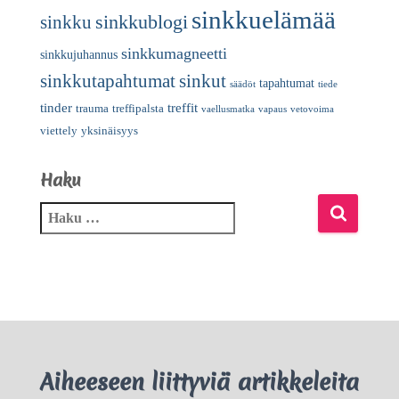
sinkkuelämää
sinkkublogi
sinkku
sinkkumagneetti
sinkkujuhannus
sinkkutapahtumat
sinkut
tapahtumat
säädöt
tiede
tinder
treffit
trauma
treffipalsta
vaellusmatka
vapaus
vetovoima
viettely
yksinäisyys
Haku
Aiheeseen liittyviä artikkeleita