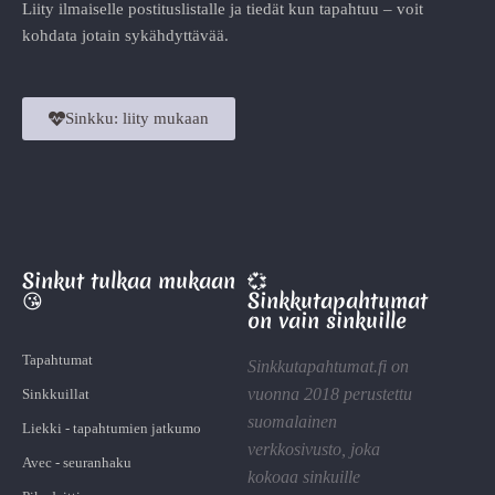
Liity ilmaiselle postituslistalle ja tiedät kun tapahtuu – voit
kohdata jotain sykähdyttävää.
Sinkku: liity mukaan
Sinkut tulkaa mukaan
💞
😘
Sinkkutapahtumat
on vain sinkuille
Tapahtumat
Sinkkutapahtumat.fi on
vuonna 2018 perustettu
Sinkkuillat
suomalainen
Liekki - tapahtumien jatkumo
verkkosivusto, joka
Avec - seuranhaku
kokoaa sinkuille