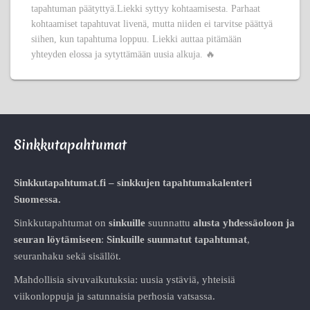
tapahtuman päätyttyä.Liekki syttyy kohtaamisesta. Parhaat
kohtaamiset tapahtuvat livenä, mutta niiden ei tarvitse päättyä
siihen, kun tapahtuma loppuu. Liekki auttaa pitämään
yhteyden elossa ja sytyttämään uusia alkuja. 🔥
Sinkkutapahtumat
Sinkkutapahtumat.fi – sinkkujen tapahtumakalenteri
Suomessa.
Sinkkutapahtumat on
sinkuille
suunnattu
alusta
yhdessäoloon ja
seuran löytämiseen
:
Sinkuille suunnatut tapahtumat
,
seuranhaku sekä sisällöt.
Mahdollisia sivuvaikutuksia: uusia ystäviä, yhteisiä
viikonloppuja ja satunnaisia perhosia vatsassa.