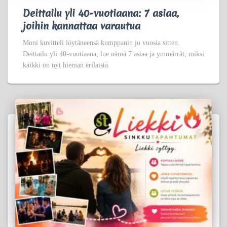
Deittailu yli 40-vuotiaana: 7 asiaa,
joihin kannattaa varautua
Moni kuvitteli löytäneensä kumppanin jo vuosia sitten.
Deittailu yli 40-vuotiaana; lue nämä 7 asiaa ja ymmärrät, miksi
kaikki on nyt hieman erilaista.