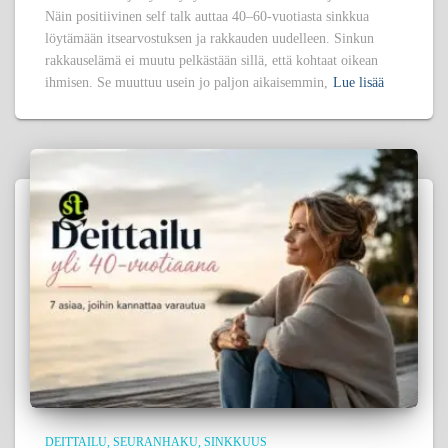
Näin positiivinen self talk auttaa 40–60-vuotiasta sinkkua
löytämään itsearvostuksen ja rakkauden uudelleen. Sinkun
rakkauselämä ei muutu pelkästään sillä, että kohtaat oikean
ihmisen. Se muuttuu usein jo paljon aikaisemmin,
Lue lisää
DEITTAILU
SEURANHAKU
SINKKUUS