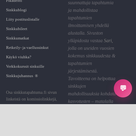
Pikadeitti
suunnattuja tapahtumia
Sinkkublogi
ja mahdollistaa
tapahtumien
Liity postituslistalle
ilmoittamisen yhdellä
Sinkkubileet
alustalla. Sivuston
Sinkkumatkat
ylläpidosta vastaa
Sari
,
Retkeily- ja vaellussinkut
jolla on useiden vuosien
kokemus sinkkuudesta &
Käykö viuhka?
tapahtumien
Verkkokurssit sinkuille
järjestämisestä.
Sinkkujuhannus ®
Tavoitteena on helpottaa
sinkkujen
💬
Osa sinkkutapahtuma.fi sivun
mahdollisuuksia kohdata
linkeistä on komissiolinkkejä,
kasvotusten – matalalla
joiden kautta St saa pienen
kynnyksellä ja hyvällä
palkkion. Käytämme sen sivuston
fiiliksellä.
ylläpitoon.
Linkin klikkaaminen on sinulle
Tietosuoja
ilmaista.