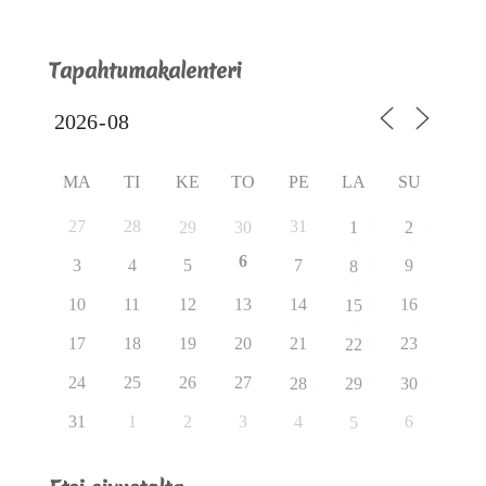
Tapahtumakalenteri
MA
TI
KE
TO
PE
LA
SU
27
28
31
29
30
1
2
6
3
4
5
7
9
8
10
11
12
13
14
16
15
17
18
19
20
21
23
22
24
25
26
27
28
29
30
31
1
2
3
4
6
5