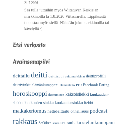
21.7.2026
Saa tulla juttuihin myös Wiitatuvan Keskiajan
markkinoilla la 1.8.2026 Viitasaarella. Lippiksestä
tunnistaa myös siellä. Nähdään joko markkinoilla tai
kävelyllä :)
Etsi verkosta
Avainsanapilvi
deitti
deittailu
deittiprofiili
deittiappi
deittimarkkinat
ero
deittivinkit
elämänkumppani
Facebook Dating
elämäntaito
horoskooppi
kaksoisliekki
kuukauden-
ihastuminen
sinkku
kuukauden sinkku
kuukaudensinkku
liekki
podcast
matkakertomus
nettideittailu
onnellisuus
rakkaus
sielunkumppani
seuranhaku
SeOikea
seura