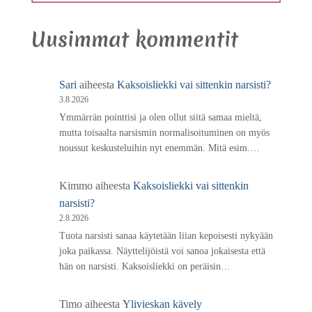
Uusimmat kommentit
Sari
aiheesta
Kaksoisliekki vai sittenkin narsisti?
3.8.2026
Ymmärrän pointtisi ja olen ollut siitä samaa mieltä,
mutta toisaalta narsismin normalisoituminen on myös
noussut keskusteluihin nyt enemmän. Mitä esim.…
Kimmo
aiheesta
Kaksoisliekki vai sittenkin
narsisti?
2.8.2026
Tuota narsisti sanaa käytetään liian kepoisesti nykyään
joka paikassa. Näyttelijöistä voi sanoa jokaisesta että
hän on narsisti. Kaksoisliekki on peräisin…
Timo
aiheesta
Ylivieskan kävely