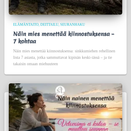
ELÄMÄNTAITO
DEITTAILU
SEURANHAKU
Näin mies menettää kiinnostuksensa –
7 kohtaa
Näin mies menettää kiinnostuksensa: sinkkumiehen rehellinen
lista 7 asiasta, jotka sammuttavat kipinän keski-iässä – ja tie
takaisin omaan miehuuteen