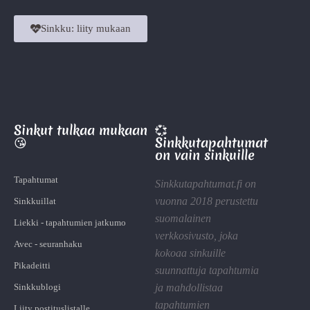
Sinkku: liity mukaan
Sinkut tulkaa mukaan
💞
😘
Sinkkutapahtumat
on vain sinkuille
Tapahtumat
Sinkkutapahtumat.fi on
vuonna 2018 perustettu
Sinkkuillat
suomalainen
Liekki - tapahtumien jatkumo
verkkosivusto, joka
Avec - seuranhaku
kokoaa sinkuille
Pikadeitti
suunnattuja tapahtumia
Sinkkublogi
ja mahdollistaa
tapahtumien
Liity postituslistalle