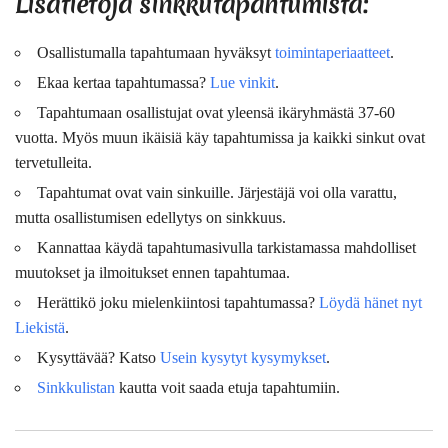
Lisätietoja sinkkutapahtumista:
Osallistumalla tapahtumaan hyväksyt
toimintaperiaatteet
.
Ekaa kertaa tapahtumassa?
Lue vinkit
.
Tapahtumaan osallistujat ovat
yleensä
ikäryhmästä 37-60
vuotta. Myös muun ikäisiä käy tapahtumissa ja kaikki sinkut ovat
tervetulleita.
Tapahtumat ovat vain sinkuille. Järjestäjä voi olla varattu,
mutta osallistumisen edellytys on sinkkuus.
Kannattaa käydä tapahtumasivulla tarkistamassa mahdolliset
muutokset ja ilmoitukset ennen tapahtumaa.
Herättikö joku mielenkiintosi tapahtumassa?
Löydä hänet nyt
Liekistä
.
Kysyttävää? Katso
Usein kysytyt kysymykset
.
Sinkkulistan
kautta voit saada etuja tapahtumiin.