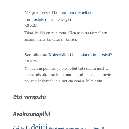
Marja
aiheesta
Näin nainen menettää
kiinnostuksensa – 7 syytä
7.8.2026
Tämä kaikki on niin totta. Olen asioista täsmälleen
samaa mieltä kirjoittajan kanssa.
Sari
aiheesta
Kaksoisliekki vai sittenkin narsisti?
3.8.2026
Ymmärrän pointtisi ja olen ollut siitä samaa mieltä,
mutta toisaalta narsismin normalisoituminen on myös
noussut keskusteluihin nyt enemmän. Mitä esim.…
Etsi verkosta
Avainsanapilvi
deitti
deittailu
deittiprofiili
deittiappi
deittimarkkinat