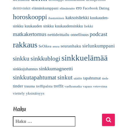
ero
deittivinkit
elämänkumppani
Facebook Dating
elämäntaito
horoskooppi
kaksoisliekki
kuukauden-
ihastuminen
sinkku
kuukauden sinkku
kuukaudensinkku
liekki
podcast
matkakertomus
nettideittailu
onnellisuus
rakkaus
sielunkumppani
seuranhaku
SeOikea
seura
sinkkuelämää
sinkkublogi
sinkku
sinkkumagneetti
sinkkujuhannus
sinkkutapahtumat
sinkut
tapahtumat
säädöt
tiede
tinder
treffit
trauma
treffipalsta
vaellusmatka
vapaus
vetovoima
viettely
yksinäisyys
Haku