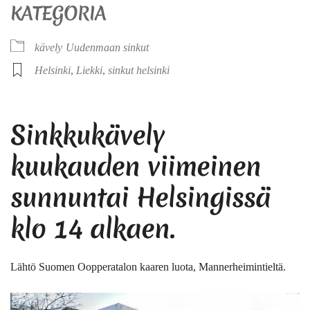
KATEGORIA
kävely
Uudenmaan sinkut
Helsinki
,
Liekki
,
sinkut helsinki
Sinkkukävely
kuukauden viimeinen
sunnuntai Helsingissä
klo 14 alkaen.
Lähtö
Suomen Oopperatalon kaaren luota, Mannerheimintieltä.