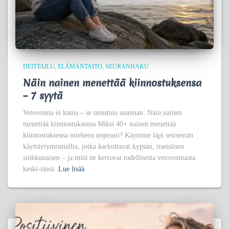
DEITTAILU
ELÄMÄNTAITO
SEURANHAKU
Näin nainen menettää kiinnostuksensa
– 7 syytä
Vetovoima ei katoa – se muuttuu suunnan. Näin nainen
menettää kiinnostuksensa Miksi 40+ nainen menettää
kiinnostuksensa mieheen nopeasti? Käymme läpi seitsemän
käyttäytymismallia, jotka karkottavat kypsän, itsenäisen
sinkkunaisen – ja mitä ne kertovat todellisesta vetovoimasta
keski-iässä.
Lue lisää