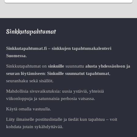
Sinkkutapahtumat
Sinkkutapahtumat.fi – sinkkujen tapahtumakalenteri
Suomessa.
Sinkkutapahtumat on
sinkuille
suunnattu
alusta
yhdessäoloon ja
seuran löytämiseen
:
Sinkuille suunnatut tapahtumat
,
seuranhaku sekä sisällöt.
Mahdollisia sivuvaikutuksia: uusia ystäviä, yhteisiä
viikonloppuja ja satunnaisia perhosia vatsassa.
Käytä omalla vastuulla.
Liity ilmaiselle postituslistalle ja tiedät kun tapahtuu – voit
kohdata jotain sykähdyttävää.