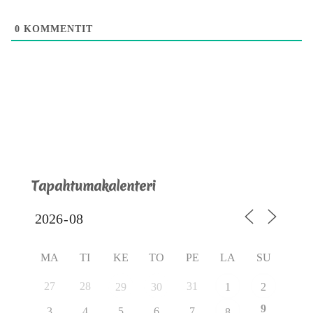
0
KOMMENTIT
Tapahtumakalenteri
MA
TI
KE
TO
PE
LA
SU
27
28
31
29
30
1
2
9
3
4
5
6
7
8