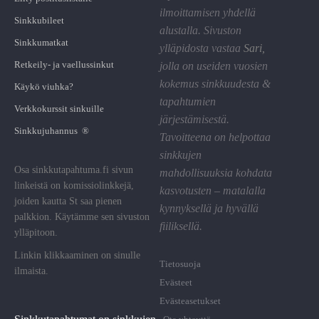
ilmoittamisen yhdellä
Sinkkubileet
alustalla. Sivuston
Sinkkumatkat
ylläpidosta vastaa
Sari
,
Retkeily- ja vaellussinkut
jolla on useiden vuosien
kokemus sinkkuudesta &
Käykö viuhka?
tapahtumien
Verkkokurssit sinkuille
järjestämisestä.
Sinkkujuhannus ®
Tavoitteena on helpottaa
sinkkujen
Osa sinkkutapahtuma.fi sivun
mahdollisuuksia kohdata
linkeistä on komissiolinkkejä,
kasvotusten – matalalla
joiden kautta St saa pienen
kynnyksellä ja hyvällä
palkkion. Käytämme sen sivuston
fiiliksellä.
ylläpitoon.
Linkin klikkaaminen on sinulle
Tietosuoja
ilmaista.
Evästeet
Evästeasetukset