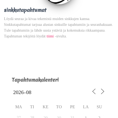
sinkkutapahtumat
Löydä seuraa ja kivaa tekemistä muiden sinkkujen kanssa.
Sinkkutapahtumat tarjoaa alustan sinkuille tapahtumiin ja seuranhakuaan.
Tule tapahtumiin ja lähde uusia ystäviä ja kokemuksia rikkaampana.
Tapahtuman tekijöitä löydät
tiimi
-sivulta.
Tapahtumakalenteri
MA
TI
KE
TO
PE
LA
SU
27
28
31
29
30
1
2