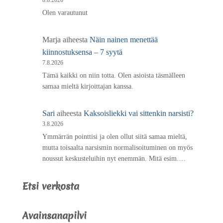
Olen varautunut
Marja
aiheesta
Näin nainen menettää
kiinnostuksensa – 7 syytä
7.8.2026
Tämä kaikki on niin totta. Olen asioista täsmälleen
samaa mieltä kirjoittajan kanssa.
Sari
aiheesta
Kaksoisliekki vai sittenkin narsisti?
3.8.2026
Ymmärrän pointtisi ja olen ollut siitä samaa mieltä,
mutta toisaalta narsismin normalisoituminen on myös
noussut keskusteluihin nyt enemmän. Mitä esim.…
Etsi verkosta
Avainsanapilvi