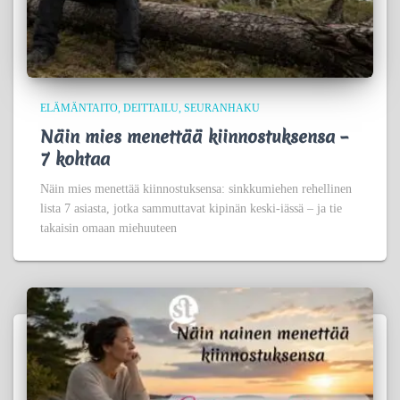
ELÄMÄNTAITO
DEITTAILU
SEURANHAKU
Näin mies menettää kiinnostuksensa –
7 kohtaa
Näin mies menettää kiinnostuksensa: sinkkumiehen rehellinen
lista 7 asiasta, jotka sammuttavat kipinän keski-iässä – ja tie
takaisin omaan miehuuteen