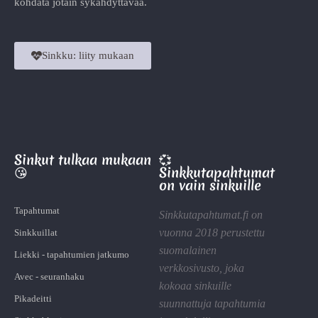
kohdata jotain sykähdyttävää.
Sinkku: liity mukaan
Sinkut tulkaa mukaan
💞
😘
Sinkkutapahtumat
on vain sinkuille
Tapahtumat
Sinkkutapahtumat.fi on
vuonna 2018 perustettu
Sinkkuillat
suomalainen
Liekki - tapahtumien jatkumo
verkkosivusto, joka
Avec - seuranhaku
kokoaa sinkuille
Pikadeitti
suunnattuja tapahtumia