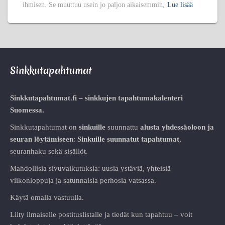
ihmisen. Se muuttuu usein jo paljon aikaisemmin,
Lue lisää
Sinkkutapahtumat
Sinkkutapahtumat.fi – sinkkujen tapahtumakalenteri
Suomessa.
Sinkkutapahtumat on
sinkuille
suunnattu
alusta
yhdessäoloon ja
seuran löytämiseen
:
Sinkuille suunnatut tapahtumat
,
seuranhaku sekä sisällöt.
Mahdollisia sivuvaikutuksia: uusia ystäviä, yhteisiä
viikonloppuja ja satunnaisia perhosia vatsassa.
Käytä omalla vastuulla.
Liity ilmaiselle postituslistalle ja tiedät kun tapahtuu – voit