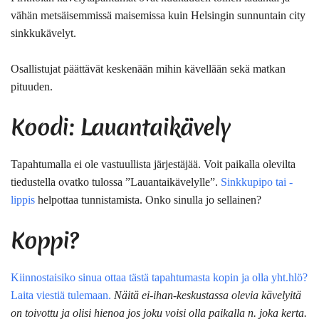
vähän
metsäisemmissä maisemissa
kuin Helsingin sunnuntain city
sinkkukävelyt.
Osallistujat päättävät keskenään mihin kävellään sekä matkan
pituuden.
Koodi: Lauantaikävely
Tapahtumalla ei ole vastuullista järjestäjää. Voit paikalla olevilta
tiedustella ovatko tulossa ”Lauantaikävelylle”.
Sinkkupipo tai -
lippis
helpottaa tunnistamista. Onko sinulla jo sellainen?
Koppi?
Kiinnostaisiko sinua ottaa tästä tapahtumasta kopin ja olla yht.hlö?
Laita viestiä tulemaan.
Näitä ei-ihan-keskustassa olevia kävelyitä
on toivottu ja olisi hienoa jos joku voisi olla paikalla n. joka kerta.