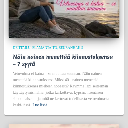
DEITTAILU
ELÄMÄNTAITO
SEURANHAKU
Näin nainen menettää kiinnostuksensa
– 7 syytä
Vetovoima ei katoa – se muuttuu suunnan. Näin nainen
menettää kiinnostuksensa Miksi 40+ nainen menettää
kiinnostuksensa mieheen nopeasti? Käymme läpi seitsemän
käyttäytymismallia, jotka karkottavat kypsän, itsenäisen
sinkkunaisen – ja mitä ne kertovat todellisesta vetovoimasta
keski-iässä.
Lue lisää