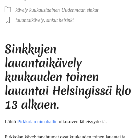
kävely
kuukausittainen
Uudenmaan sinkut
lauantaikävely
,
sinkut helsinki
Sinkkujen
lauantaikävely
kuukauden toinen
lauantai Helsingissä klo
13 alkaen.
Lähtö
Pirkkolan uimahallin
ulko-oven läheisyydestä.
Pirkkolan kävelytapahtumat ovat kuukauden toinen lauantai ja