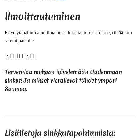
Ilmoittautuminen
Kävelytapahtuma on ilmainen. Ilmoittautumista ei ole; riittää kun
saavut paikalle.
🚶🚶‍♀️ 🚶‍♀️ 🚶🚶‍♀️
Tervetuloa mukaan kävelemään Uudenmaan
sinkut! Ja mikset vierailevat tähdet ympäri
Suomea.
Treffaa sinkkuja kävelyn merkeissä.
Lisätietoja sinkkutapahtumista: