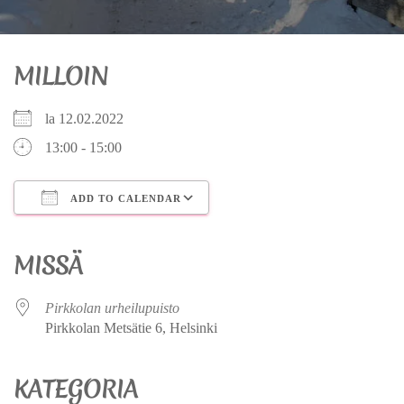
MILLOIN
la 12.02.2022
13:00 - 15:00
ADD TO CALENDAR
Download ICS
Google Calendar
iCalendar
Office 365
Outlook Live
MISSÄ
Pirkkolan urheilupuisto
Pirkkolan Metsätie 6, Helsinki
KATEGORIA