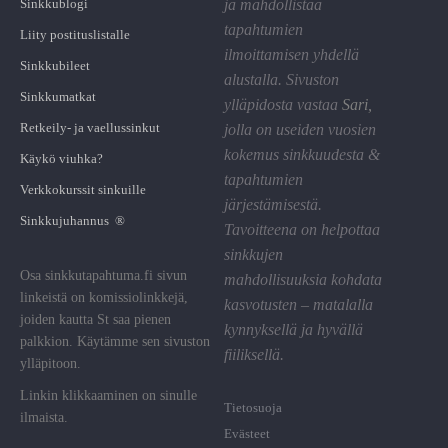
Sinkkublogi
ja mahdollistaa
tapahtumien
Liity postituslistalle
ilmoittamisen yhdellä
Sinkkubileet
alustalla. Sivuston
Sinkkumatkat
ylläpidosta vastaa
Sari
,
Retkeily- ja vaellussinkut
jolla on useiden vuosien
kokemus sinkkuudesta &
Käykö viuhka?
tapahtumien
Verkkokurssit sinkuille
järjestämisestä.
Sinkkujuhannus ®
Tavoitteena on helpottaa
sinkkujen
Osa sinkkutapahtuma.fi sivun
mahdollisuuksia kohdata
linkeistä on komissiolinkkejä,
kasvotusten – matalalla
joiden kautta St saa pienen
kynnyksellä ja hyvällä
palkkion. Käytämme sen sivuston
fiiliksellä.
ylläpitoon.
Linkin klikkaaminen on sinulle
Tietosuoja
ilmaista.
Evästeet