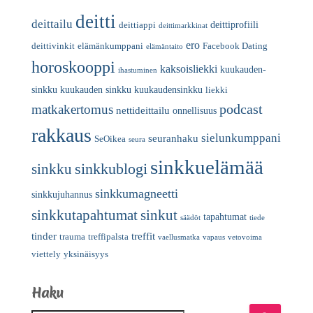
deitti
deittailu
deittiprofiili
deittiappi
deittimarkkinat
ero
deittivinkit
elämänkumppani
Facebook Dating
elämäntaito
horoskooppi
kaksoisliekki
kuukauden-
ihastuminen
sinkku
kuukauden sinkku
kuukaudensinkku
liekki
podcast
matkakertomus
nettideittailu
onnellisuus
rakkaus
sielunkumppani
seuranhaku
SeOikea
seura
sinkkuelämää
sinkkublogi
sinkku
sinkkumagneetti
sinkkujuhannus
sinkkutapahtumat
sinkut
tapahtumat
säädöt
tiede
tinder
treffit
trauma
treffipalsta
vaellusmatka
vapaus
vetovoima
viettely
yksinäisyys
Haku