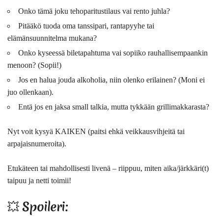
Onko tämä joku tehoparitustilaus vai rento juhla?
Pitääkö tuoda oma tanssipari, rantapyyhe tai
elämänsuunnitelma mukana?
Onko kyseessä biletapahtuma vai sopiiko rauhallisempaankin
menoon? (Sopii!)
Jos en halua jouda alkoholia, niin olenko erilainen? (Moni ei
juo ollenkaan).
Entä jos en jaksa small talkia, mutta tykkään grillimakkarasta?
Nyt voit kysyä KAIKEN (paitsi ehkä veikkausvihjeitä tai
arpajaisnumeroita).
Etukäteen tai mahdollisesti livenä – riippuu, miten aika/järkkäri(t)
taipuu ja netti toimii!
💥 Spoileri: