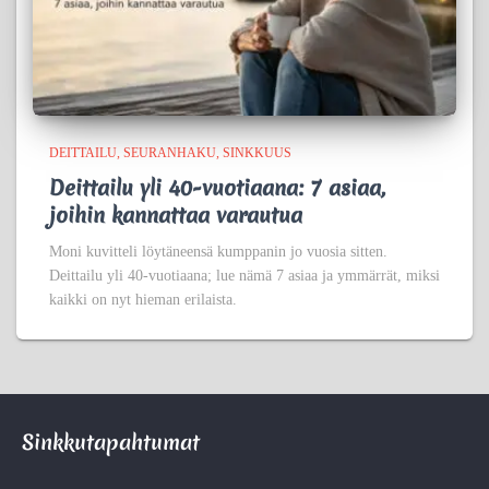
DEITTAILU
SEURANHAKU
SINKKUUS
Deittailu yli 40-vuotiaana: 7 asiaa,
joihin kannattaa varautua
Moni kuvitteli löytäneensä kumppanin jo vuosia sitten.
Deittailu yli 40-vuotiaana; lue nämä 7 asiaa ja ymmärrät, miksi
kaikki on nyt hieman erilaista.
Sinkkutapahtumat