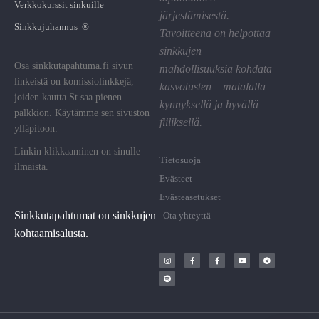
Verkkokurssit sinkuille
järjestämisestä.
Sinkkujuhannus ®
Tavoitteena on helpottaa
sinkkujen
Osa sinkkutapahtuma.fi sivun
mahdollisuuksia kohdata
linkeistä on komissiolinkkejä,
kasvotusten – matalalla
joiden kautta St saa pienen
kynnyksellä ja hyvällä
palkkion. Käytämme sen sivuston
fiiliksellä.
ylläpitoon.
Linkin klikkaaminen on sinulle
Tietosuoja
ilmaista.
Evästeet
Evästeasetukset
Sinkkutapahtumat on sinkkujen
Ota yhteyttä
kohtaamisalusta.