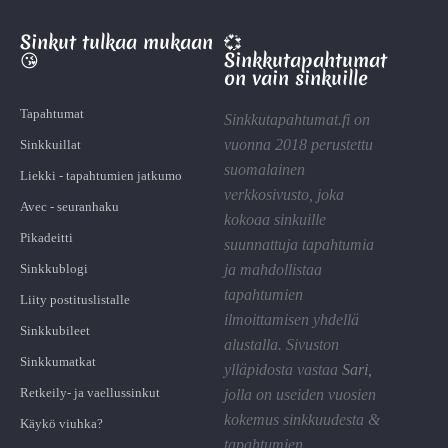
Sinkut tulkaa mukaan
💞
😘
Sinkkutapahtumat
on vain sinkuille
Tapahtumat
Sinkkutapahtumat.fi on
vuonna 2018 perustettu
Sinkkuillat
suomalainen
Liekki - tapahtumien jatkumo
verkkosivusto, joka
Avec - seuranhaku
kokoaa sinkuille
Pikadeitti
suunnattuja tapahtumia
Sinkkublogi
ja mahdollistaa
tapahtumien
Liity postituslistalle
ilmoittamisen yhdellä
Sinkkubileet
alustalla. Sivuston
Sinkkumatkat
ylläpidosta vastaa
Sari
,
Retkeily- ja vaellussinkut
jolla on useiden vuosien
kokemus sinkkuudesta &
Käykö viuhka?
tapahtumien