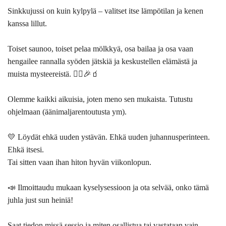
Sinkkujussi on kuin kylpylä – valitset itse lämpötilan ja kenen
kanssa lillut.
Toiset saunoo, toiset pelaa mölkkyä, osa bailaa ja osa vaan
hengailee rannalla syöden jätskiä ja keskustellen elämästä ja
muista mysteereistä. 🧘‍♀️🎉🧃
Olemme kaikki aikuisia, joten meno sen mukaista. Tutustu
ohjelmaan (äänimaljarentoutusta ym).
💛 Löydät ehkä uuden ystävän. Ehkä uuden juhannusperinteen.
Ehkä itsesi.
Tai sitten vaan ihan hiton hyvän viikonlopun.
📣
Ilmoittaudu mukaan kyselysessioon
ja ota selvää, onko tämä
juhla just sun heiniä!
Saat tiedon missä sessio ja miten osallistua tai vastataan vain