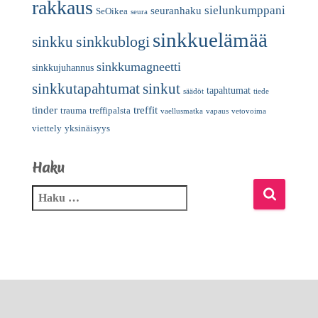
rakkaus
sielunkumppani
seuranhaku
SeOikea
seura
sinkkuelämää
sinkkublogi
sinkku
sinkkumagneetti
sinkkujuhannus
sinkkutapahtumat
sinkut
tapahtumat
säädöt
tiede
tinder
treffit
trauma
treffipalsta
vaellusmatka
vapaus
vetovoima
viettely
yksinäisyys
Haku