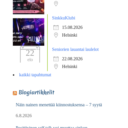
SinkkuKlubi
15.08.2026
Helsinki
Seniorien lauantai laulelot
22
22.08.2026
elo
Helsinki
kaikki tapahtumat
Blogiartikkelit
Näin nainen menettää kiinnostuksensa – 7 syytä
6.8.2026
Positiivinen self talk voi muuttaa sinkun