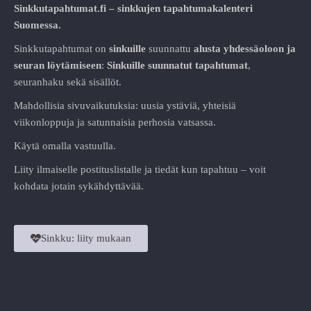
Sinkkutapahtumat.fi – sinkkujen tapahtumakalenteri
Suomessa.
Sinkkutapahtumat on
sinkuille
suunnattu
alusta
yhdessäoloon ja
seuran löytämiseen
:
Sinkuille suunnatut tapahtumat
,
seuranhaku sekä sisällöt.
Mahdollisia sivuvaikutuksia: uusia ystäviä, yhteisiä
viikonloppuja ja satunnaisia perhosia vatsassa.
Käytä omalla vastuulla.
Liity ilmaiselle postituslistalle ja tiedät kun tapahtuu – voit
kohdata jotain sykähdyttävää.
Sinkku: liity mukaan