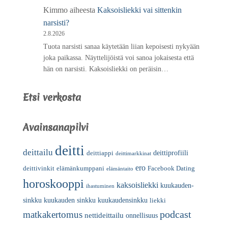
Kimmo
aiheesta
Kaksoisliekki vai sittenkin
narsisti?
2.8.2026
Tuota narsisti sanaa käytetään liian kepoisesti nykyään
joka paikassa. Näyttelijöistä voi sanoa jokaisesta että
hän on narsisti. Kaksoisliekki on peräisin…
Etsi verkosta
Avainsanapilvi
deitti
deittailu
deittiprofiili
deittiappi
deittimarkkinat
ero
deittivinkit
elämänkumppani
Facebook Dating
elämäntaito
horoskooppi
kaksoisliekki
kuukauden-
ihastuminen
sinkku
kuukauden sinkku
kuukaudensinkku
liekki
podcast
matkakertomus
nettideittailu
onnellisuus