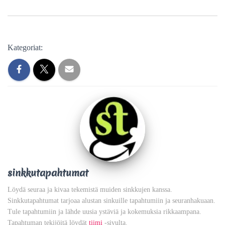
Kategoriat:
sinkkutapahtumat
Löydä seuraa ja kivaa tekemistä muiden sinkkujen kanssa.
Sinkkutapahtumat tarjoaa alustan sinkuille tapahtumiin ja seuranhakuaan.
Tule tapahtumiin ja lähde uusia ystäviä ja kokemuksia rikkaampana.
Tapahtuman tekijöitä löydät
tiimi
-sivulta.