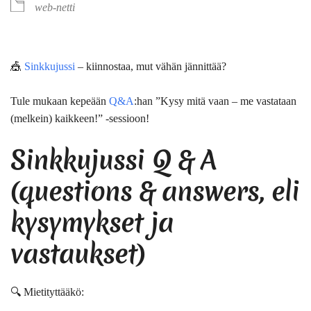
web-netti
🎪
Sinkkujussi
– kiinnostaa, mut vähän jännittää?
Tule mukaan kepeään
Q&A
:han ”Kysy mitä vaan – me vastataan
(melkein) kaikkeen!” -sessioon!
Sinkkujussi Q & A
(questions & answers, eli
kysymykset ja
vastaukset)
🔍 Mietityttääkö: