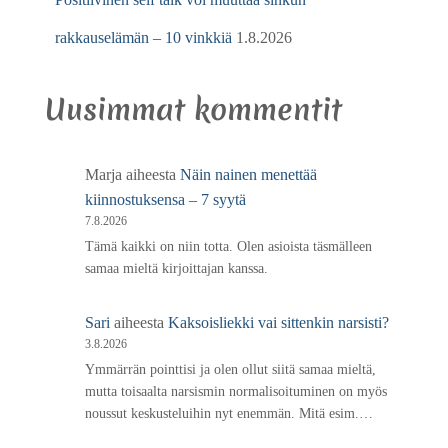
rakkauselämän – 10 vinkkiä
1.8.2026
Uusimmat kommentit
Marja
aiheesta
Näin nainen menettää
kiinnostuksensa – 7 syytä
7.8.2026
Tämä kaikki on niin totta. Olen asioista täsmälleen
samaa mieltä kirjoittajan kanssa.
Sari
aiheesta
Kaksoisliekki vai sittenkin narsisti?
3.8.2026
Ymmärrän pointtisi ja olen ollut siitä samaa mieltä,
mutta toisaalta narsismin normalisoituminen on myös
noussut keskusteluihin nyt enemmän. Mitä esim.…