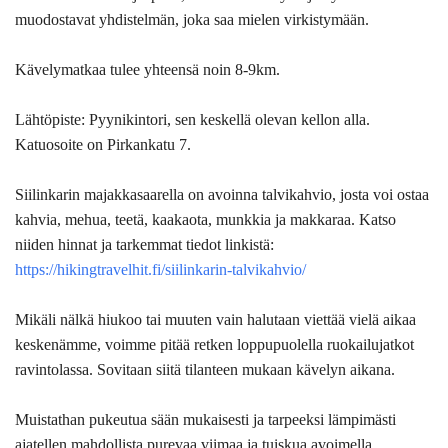
muodostavat yhdistelmän, joka saa mielen virkistymään.
Kävelymatkaa tulee yhteensä noin 8-9km.
Lähtöpiste:
Pyynikintori, sen keskellä olevan kellon alla.
Katuosoite on Pirkankatu 7.
Siilinkarin majakkasaarella on avoinna talvikahvio, josta voi ostaa
kahvia, mehua, teetä, kaakaota, munkkia ja makkaraa. Katso
niiden hinnat ja tarkemmat tiedot linkistä:
https://hikingtravelhit.fi/siilinkarin-talvikahvio/
Mikäli nälkä hiukoo tai muuten vain halutaan viettää vielä aikaa
keskenämme, voimme pitää retken loppupuolella ruokailujatkot
ravintolassa. Sovitaan siitä tilanteen mukaan kävelyn aikana.
Muistathan pukeutua sään mukaisesti ja tarpeeksi lämpimästi
ajatellen mahdollista purevaa viimaa ja tuiskua avoimella