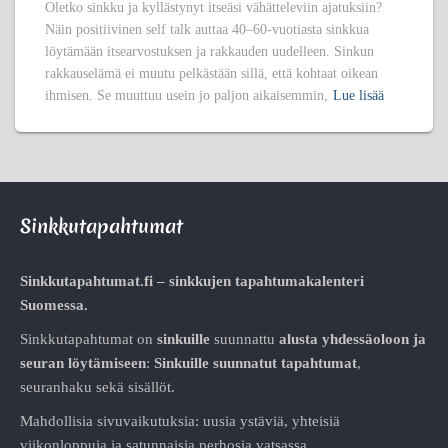
Oletko sinkku ja kyllästynyt itseäsi vähätteleviin ajatuksiin?
Näin positiivinen self talk auttaa 40–60-vuotiasta sinkkua
löytämään itsearvostuksen ja rakkauden uudelleen. Sinkun
rakkauselämä ei muutu pelkästään sillä, että kohtaat oikean
ihmisen. Se muuttuu usein jo paljon aikaisemmin,
Lue lisää
Sinkkutapahtumat
Sinkkutapahtumat.fi – sinkkujen tapahtumakalenteri
Suomessa.
Sinkkutapahtumat on
sinkuille
suunnattu
alusta
yhdessäoloon ja
seuran löytämiseen
:
Sinkuille suunnatut tapahtumat
,
seuranhaku sekä sisällöt.
Mahdollisia sivuvaikutuksia: uusia ystäviä, yhteisiä
viikonloppuja ja satunnaisia perhosia vatsassa.