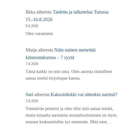
Ilkka
aiheesta
Taidetta ja tallustelua Turussa
15.-16.8.2026
8.8.2026
Olen varautunut
Marja
aiheesta
Näin nainen menettää
kiinnostuksensa – 7 syytä
7.8.2026
Tämä kaikki on niin totta. Olen asioista täsmälleen
samaa mieltä kirjoittajan kanssa.
Sari
aiheesta
Kaksoisliekki vai sittenkin narsisti?
3.8.2026
Ymmärrän pointtisi ja olen ollut siitä samaa mieltä,
mutta toisaalta narsismin normalisoituminen on myös
noussut keskusteluihin nyt enemmän. Mitä esim.…