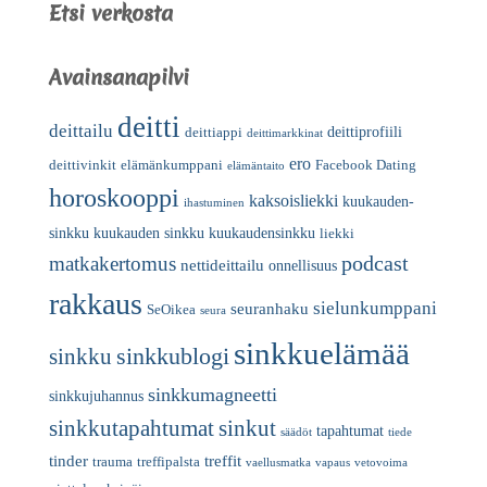
Etsi verkosta
Avainsanapilvi
deitti
deittailu
deittiprofiili
deittiappi
deittimarkkinat
ero
deittivinkit
elämänkumppani
Facebook Dating
elämäntaito
horoskooppi
kaksoisliekki
kuukauden-
ihastuminen
sinkku
kuukauden sinkku
kuukaudensinkku
liekki
podcast
matkakertomus
nettideittailu
onnellisuus
rakkaus
sielunkumppani
seuranhaku
SeOikea
seura
sinkkuelämää
sinkkublogi
sinkku
sinkkumagneetti
sinkkujuhannus
sinkkutapahtumat
sinkut
tapahtumat
säädöt
tiede
tinder
treffit
trauma
treffipalsta
vaellusmatka
vapaus
vetovoima