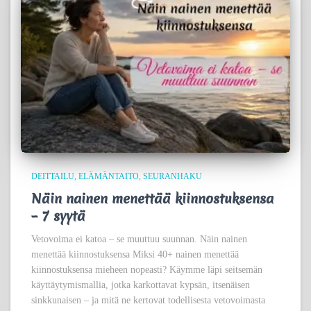
DEITTAILU
ELÄMÄNTAITO
SEURANHAKU
Näin nainen menettää kiinnostuksensa
– 7 syytä
Vetovoima ei katoa – se muuttuu suunnan. Näin nainen
menettää kiinnostuksensa Miksi 40+ nainen menettää
kiinnostuksensa mieheen nopeasti? Käymme läpi seitsemän
käyttäytymismallia, jotka karkottavat kypsän, itsenäisen
sinkkunaisen – ja mitä ne kertovat todellisesta vetovoimasta