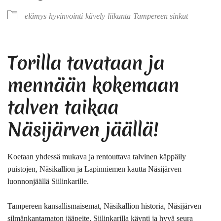
elämys
hyvinvointi
kävely
liikunta
Tampereen sinkut
Torilla tavataan ja
mennään kokemaan
talven taikaa
Näsijärven jäällä!
Koetaan yhdessä mukava ja rentouttava talvinen käppäily
puistojen, Näsikallion ja Lapinniemen kautta Näsijärven
luonnonjäällä Siilinkarille.
Tampereen kansallismaisemat, Näsikallion historia, Näsijärven
silmänkantamaton jääpeite, Siilinkarilla käynti ja hyvä seura