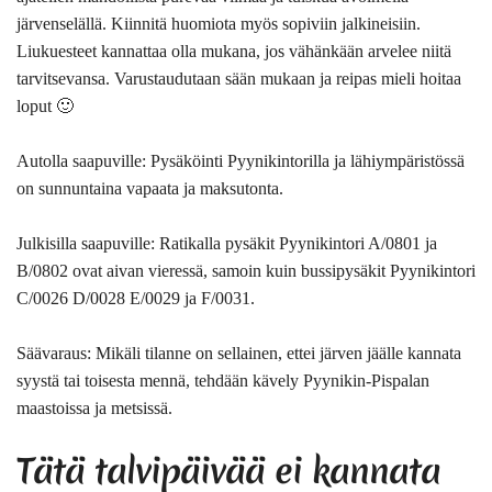
järvenselällä. Kiinnitä huomiota myös sopiviin jalkineisiin.
Liukuesteet kannattaa olla mukana, jos vähänkään arvelee niitä
tarvitsevansa. Varustaudutaan sään mukaan ja reipas mieli hoitaa
loput 🙂
Autolla saapuville:
Pysäköinti Pyynikintorilla ja lähiympäristössä
on sunnuntaina vapaata ja maksutonta.
Julkisilla saapuville:
Ratikalla pysäkit Pyynikintori A/0801 ja
B/0802 ovat aivan vieressä, samoin kuin bussipysäkit Pyynikintori
C/0026 D/0028 E/0029 ja F/0031.
Säävaraus:
Mikäli tilanne on sellainen, ettei järven jäälle kannata
syystä tai toisesta mennä, tehdään kävely Pyynikin-Pispalan
maastoissa ja metsissä.
Tätä talvipäivää ei kannata