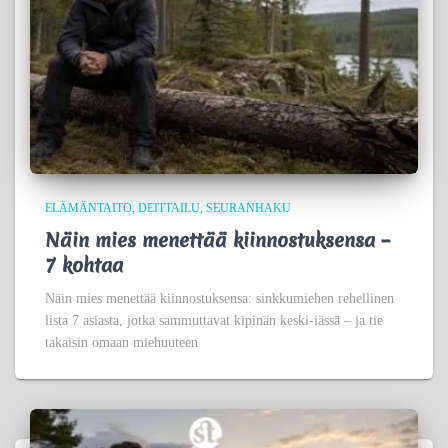
ELÄMÄNTAITO
DEITTAILU
SEURANHAKU
Näin mies menettää kiinnostuksensa –
7 kohtaa
Näin mies menettää kiinnostuksensa: sinkkumiehen rehellinen
lista 7 asiasta, jotka sammuttavat kipinän keski-iässä – ja tie
takaisin omaan miehuuteen