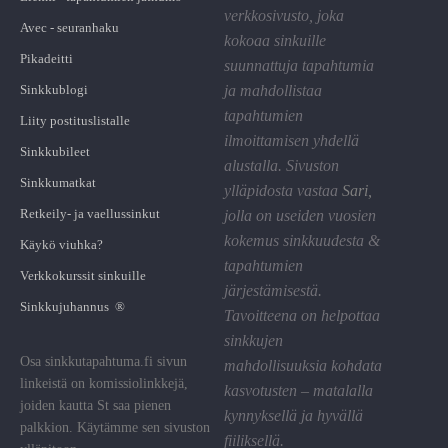
verkkosivusto, joka
Avec - seuranhaku
kokoaa sinkuille
Pikadeitti
suunnattuja tapahtumia
Sinkkublogi
ja mahdollistaa
tapahtumien
Liity postituslistalle
ilmoittamisen yhdellä
Sinkkubileet
alustalla. Sivuston
Sinkkumatkat
ylläpidosta vastaa
Sari
,
Retkeily- ja vaellussinkut
jolla on useiden vuosien
kokemus sinkkuudesta &
Käykö viuhka?
tapahtumien
Verkkokurssit sinkuille
järjestämisestä.
Sinkkujuhannus ®
Tavoitteena on helpottaa
sinkkujen
Osa sinkkutapahtuma.fi sivun
mahdollisuuksia kohdata
linkeistä on komissiolinkkejä,
kasvotusten – matalalla
joiden kautta St saa pienen
kynnyksellä ja hyvällä
palkkion. Käytämme sen sivuston
fiiliksellä.