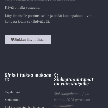
Käytä omalla vastuulla.
Liity ilmaiselle postituslistalle ja tiedät kun tapahtuu – voit
kohdata jotain sykähdyttävää.
Sinkku: liity mukaan
Sinkut tulkaa mukaan
💞
😘
Sinkkutapahtumat
on vain sinkuille
Tapahtumat
Sinkkutapahtumat.fi on
vuonna 2018 perustettu
Sinkkuillat
suomalainen
Liekki - tapahtumien jatkumo