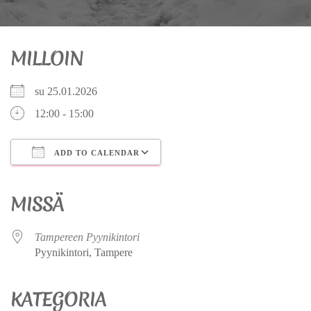
MILLOIN
su 25.01.2026
12:00 - 15:00
ADD TO CALENDAR
Download ICS
Google Calendar
iCalendar
Office 365
Outlook Live
MISSÄ
Tampereen Pyynikintori
Pyynikintori, Tampere
KATEGORIA