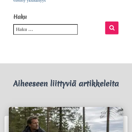
viettely
yksinäisyys
Haku
Aiheeseen liittyviä artikkeleita