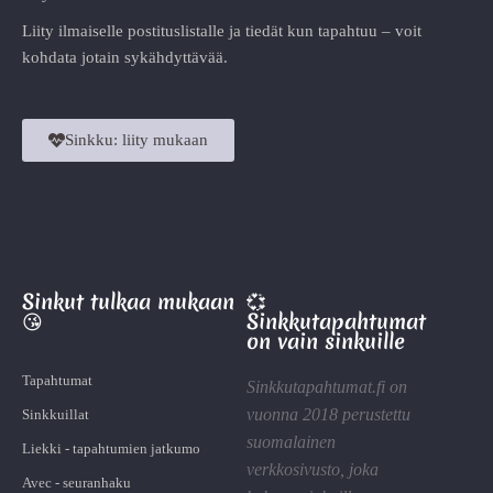
Liity ilmaiselle postituslistalle ja tiedät kun tapahtuu – voit
kohdata jotain sykähdyttävää.
Sinkku: liity mukaan
Sinkut tulkaa mukaan
💞
😘
Sinkkutapahtumat
on vain sinkuille
Tapahtumat
Sinkkutapahtumat.fi on
vuonna 2018 perustettu
Sinkkuillat
suomalainen
Liekki - tapahtumien jatkumo
verkkosivusto, joka
Avec - seuranhaku