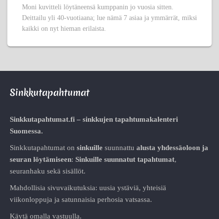
Moni kuvitteli löytäneensä kumppanin jo vuosia sitten.
Deittailu yli 40-vuotiaana; lue nämä 7 asiaa ja ymmärrät, miksi
kaikki on nyt hieman erilaista.
Sinkkutapahtumat
Sinkkutapahtumat.fi – sinkkujen tapahtumakalenteri
Suomessa.
Sinkkutapahtumat on
sinkuille
suunnattu
alusta
yhdessäoloon ja
seuran löytämiseen
:
Sinkuille suunnatut tapahtumat
,
seuranhaku sekä sisällöt.
Mahdollisia sivuvaikutuksia: uusia ystäviä, yhteisiä
viikonloppuja ja satunnaisia perhosia vatsassa.
Käytä omalla vastuulla.