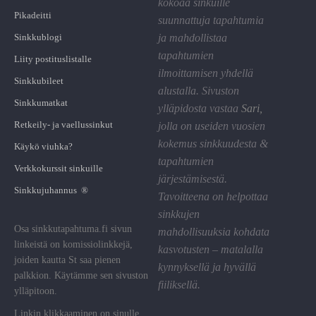
kokoaa sinkuille
Pikadeitti
suunnattuja tapahtumia
Sinkkublogi
ja mahdollistaa
tapahtumien
Liity postituslistalle
ilmoittamisen yhdellä
Sinkkubileet
alustalla. Sivuston
Sinkkumatkat
ylläpidosta vastaa
Sari
,
Retkeily- ja vaellussinkut
jolla on useiden vuosien
kokemus sinkkuudesta &
Käykö viuhka?
tapahtumien
Verkkokurssit sinkuille
järjestämisestä.
Sinkkujuhannus ®
Tavoitteena on helpottaa
sinkkujen
Osa sinkkutapahtuma.fi sivun
mahdollisuuksia kohdata
linkeistä on komissiolinkkejä,
kasvotusten – matalalla
joiden kautta St saa pienen
kynnyksellä ja hyvällä
palkkion. Käytämme sen sivuston
fiiliksellä.
ylläpitoon.
Linkin klikkaaminen on sinulle