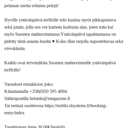
pelataan useita erilaisia pelejä!
Hyville ystävänpäivä-treffeille toki kuuluu myös pikkupurtava
sekä jotain, jolla sen voi kumota kurkusta alas, joten totta kai
myös Suomen mahtavimmassa Ystävänpäivä tapahtumassa on
pidetty tästä asiasta huolta ♥ Koko illan tarjolla naposteltavaa sekä
virvokkeita.
Kaikki ovat tervetulleita Suomen mahtavimmille ystävänpäivä
treffeille!
Varaukset ennakkoon joko:
Kilauttamalla +358(0)50 595 4094
Sähköpostilla helsinki@megazone.fi
Tai netissä osoitteessa https://mzhki.slsystems.fi/booking-
entry/index
Tapahtuman hinta 30,00€/henkilö