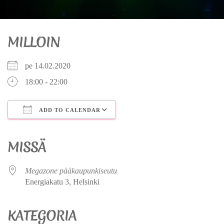
MILLOIN
pe 14.02.2020
18:00 - 22:00
ADD TO CALENDAR
Download ICS
Google Calendar
iCalendar
Office 365
Outlook Live
MISSÄ
Megazone pääkaupunkiseutu
Energiakatu 3, Helsinki
KATEGORIA