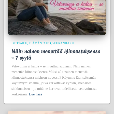
DEITTAILU
ELÄMÄNTAITO
SEURANHAKU
Näin nainen menettää kiinnostuksensa
– 7 syytä
Vetovoima ei katoa – se muuttuu suunnan. Näin nainen
menettää kiinnostuksensa Miksi 40+ nainen menettää
kiinnostuksensa mieheen nopeasti? Käymme läpi seitsemän
käyttäytymismallia, jotka karkottavat kypsän, itsenäisen
sinkkunaisen – ja mitä ne kertovat todellisesta vetovoimasta
keski-iässä.
Lue lisää