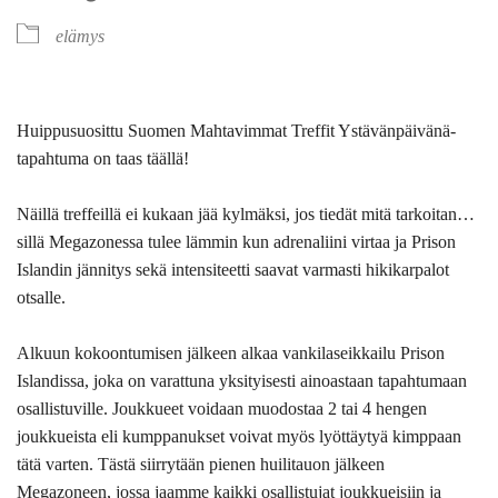
elämys
Huippusuosittu Suomen Mahtavimmat Treffit Ystävänpäivänä-
tapahtuma on taas täällä!
Näillä treffeillä ei kukaan jää kylmäksi, jos tiedät mitä tarkoitan…
sillä Megazonessa tulee lämmin kun adrenaliini virtaa ja Prison
Islandin jännitys sekä intensiteetti saavat varmasti hikikarpalot
otsalle.
Alkuun kokoontumisen jälkeen alkaa vankilaseikkailu Prison
Islandissa, joka on varattuna yksityisesti ainoastaan tapahtumaan
osallistuville. Joukkueet voidaan muodostaa 2 tai 4 hengen
joukkueista eli kumppanukset voivat myös lyöttäytyä kimppaan
tätä varten. Tästä siirrytään pienen huilitauon jälkeen
Megazoneen, jossa jaamme kaikki osallistujat joukkueisiin ja