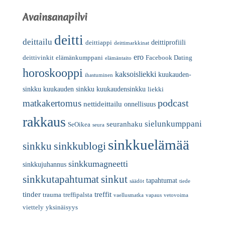
Avainsanapilvi
deitti
deittailu
deittiprofiili
deittiappi
deittimarkkinat
ero
deittivinkit
elämänkumppani
Facebook Dating
elämäntaito
horoskooppi
kaksoisliekki
kuukauden-
ihastuminen
sinkku
kuukauden sinkku
kuukaudensinkku
liekki
podcast
matkakertomus
nettideittailu
onnellisuus
rakkaus
sielunkumppani
seuranhaku
SeOikea
seura
sinkkuelämää
sinkkublogi
sinkku
sinkkumagneetti
sinkkujuhannus
sinkkutapahtumat
sinkut
tapahtumat
säädöt
tiede
tinder
treffit
trauma
treffipalsta
vaellusmatka
vapaus
vetovoima
viettely
yksinäisyys