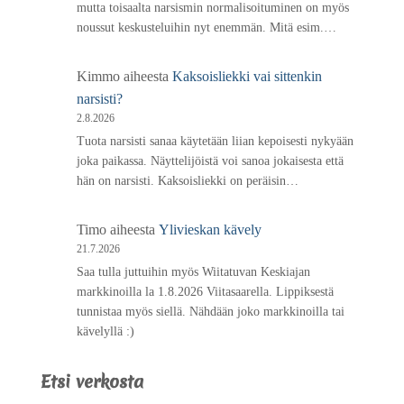
mutta toisaalta narsismin normalisoituminen on myös
noussut keskusteluihin nyt enemmän. Mitä esim.…
Kimmo
aiheesta
Kaksoisliekki vai sittenkin
narsisti?
2.8.2026
Tuota narsisti sanaa käytetään liian kepoisesti nykyään
joka paikassa. Näyttelijöistä voi sanoa jokaisesta että
hän on narsisti. Kaksoisliekki on peräisin…
Timo
aiheesta
Ylivieskan kävely
21.7.2026
Saa tulla juttuihin myös Wiitatuvan Keskiajan
markkinoilla la 1.8.2026 Viitasaarella. Lippiksestä
tunnistaa myös siellä. Nähdään joko markkinoilla tai
kävelyllä :)
Etsi verkosta