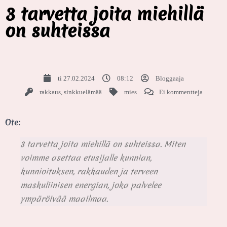
3 tarvetta joita miehillä
on suhteissa
ti 27.02.2024
08:12
Bloggaaja
rakkaus
,
sinkkuelämää
mies
Ei kommentteja
Ote:
3 tarvetta joita miehillä on suhteissa. Miten
voimme asettaa etusijalle kunnian,
kunnioituksen, rakkauden ja terveen
maskuliinisen energian, joka palvelee
ympäröivää maailmaa.