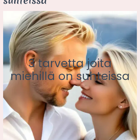
suhteissa
3 tarvetta joita
miehillä on suhteissa