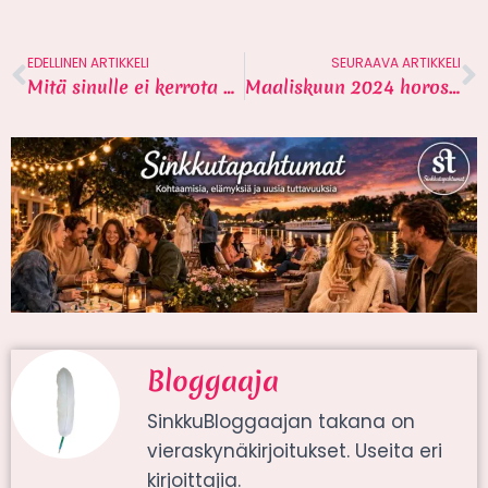
EDELLINEN ARTIKKELI
SEURAAVA ARTIKKELI
Mitä sinulle ei kerrota deittisovelluksista
Maaliskuun 2024 horoskooppi sinkuille
Bloggaaja
SinkkuBloggaajan takana on
vieraskynäkirjoitukset. Useita eri
kirjoittajia.