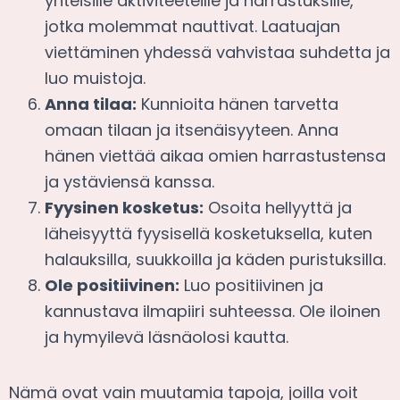
yhteisille aktiviteeteille ja harrastuksille,
jotka molemmat nauttivat. Laatuajan
viettäminen yhdessä vahvistaa suhdetta ja
luo muistoja.
Anna tilaa:
Kunnioita hänen tarvetta
omaan tilaan ja itsenäisyyteen. Anna
hänen viettää aikaa omien harrastustensa
ja ystäviensä kanssa.
Fyysinen kosketus:
Osoita hellyyttä ja
läheisyyttä fyysisellä kosketuksella, kuten
halauksilla, suukkoilla ja käden puristuksilla.
Ole positiivinen:
Luo positiivinen ja
kannustava ilmapiiri suhteessa. Ole iloinen
ja hymyilevä läsnäolosi kautta.
Nämä ovat vain muutamia tapoja, joilla voit