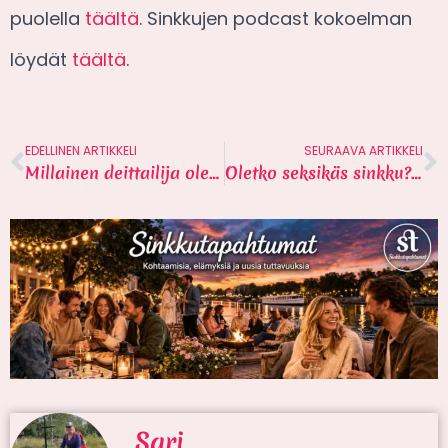
puolella
täältä
. Sinkkujen podcast kokoelman
löydät
täältä
.
EDELLINEN ARTIKKELI
SEURAAVA ARTIKKELI
Millainen deittailija olet? Selvitä 8 kysymyksen avulla
Oletko seksikäs sinkku? Selvitä 7 kysymyksen avulla
Sari