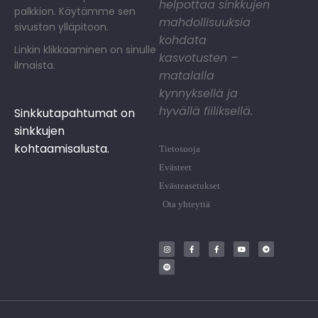
helpottaa sinkkujen
palkkion. Käytämme sen
mahdollisuuksia
sivuston ylläpitoon.
kohdata
Linkin klikkaaminen on sinulle
kasvotusten –
ilmaista.
matalalla
kynnyksellä ja
hyvällä fiiliksellä.
Sinkkutapahtumat on
sinkkujen
kohtaamisalusta.
Tietosuoja
Evästeet
Evästeasetukset
Ota yhteyttä