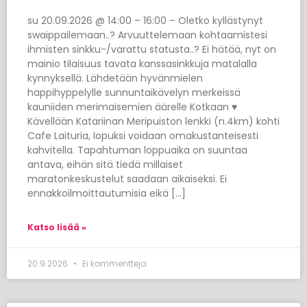
su 20.09.2026 @ 14:00 – 16:00 – Oletko kyllästynyt
swaippailemaan..? Arvuuttelemaan kohtaamistesi
ihmisten sinkku-/varattu statusta..? Ei hätää, nyt on
mainio tilaisuus tavata kanssasinkkuja matalalla
kynnyksellä. Lähdetään hyvänmielen
happihyppelylle sunnuntaikävelyn merkeissä
kauniiden merimaisemien äärelle Kotkaan ♥
Kävellään Katariinan Meripuiston lenkki (n.4km) kohti
Cafe Laituria, lopuksi voidaan omakustanteisesti
kahvitella. Tapahtuman loppuaika on suuntaa
antava, eihän sitä tiedä millaiset
maratonkeskustelut saadaan aikaiseksi. Ei
ennakkoilmoittautumisia eikä […]
Katso lisää »
20.9.2026
Ei kommentteja