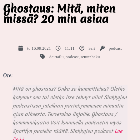
Ghostaus: Mitä, miten
missä? 20 min asiaa
to 16.09.2021
11:11
Sari
podcast
deittailu
,
podcast
,
seuranhaku
Ote:
Mitä on ghostaus? Onko se kummittelua? Oletko
kokenut sen tai oletko itse tehnyt niin? Sinkkujen
podcastissa jutellaan parinkymmenen minuutin
ajan aiheesta. Tervetuloa linjoille. Ghostaus /
kommunikaatio Voit kuunnella podcastin myös
Spotifyn puolella täältä. Sinkkujen podcast
Lue
lisää