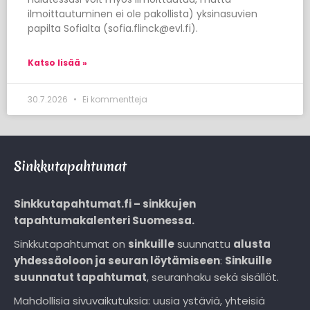
ilmoittautuminen ei ole pakollista) yksinasuvien
papilta Sofialta (sofia.flinck@evl.fi).
Katso lisää »
30.7.2026
Ei kommentteja
Sinkkutapahtumat
Sinkkutapahtumat.fi – sinkkujen
tapahtumakalenteri Suomessa.
Sinkkutapahtumat on
sinkuille
suunnattu
alusta
yhdessäoloon ja seuran löytämiseen
:
Sinkuille
suunnatut tapahtumat
, seuranhaku sekä sisällöt.
Mahdollisia sivuvaikutuksia: uusia ystäviä, yhteisiä