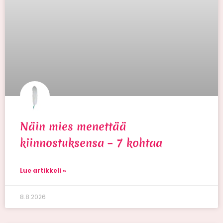
Näin mies menettää
kiinnostuksensa – 7 kohtaa
Lue artikkeli »
8.8.2026