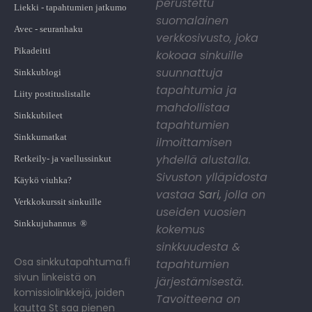
perustettu
Liekki - tapahtumien jatkumo
suomalainen
Avec - seuranhaku
verkkosivusto, joka
Pikadeitti
kokoaa sinkuille
suunnattuja
Sinkkublogi
tapahtumia ja
Liity postituslistalle
mahdollistaa
Sinkkubileet
tapahtumien
Sinkkumatkat
ilmoittamisen
yhdellä alustalla.
Retkeily- ja vaellussinkut
Sivuston ylläpidosta
Käykö viuhka?
vastaa
Sari
,
jolla on
Verkkokurssit sinkuille
useiden vuosien
Sinkkujuhannus ®
kokemus
sinkkuudesta &
Osa sinkkutapahtuma.fi
tapahtumien
sivun linkeistä on
järjestämisestä.
komissiolinkkejä, joiden
Tavoitteena on
kautta St saa pienen