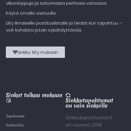
viikonloppuja ja satunnaisia perhosia vatsassa.
Käytä omalla vastuulla.
Liity ilmaiselle postituslistalle ja tiedät kun tapahtuu –
voit kohdata jotain sykähdyttävää.
Sinkku: liity mukaan
Sinkut tulkaa mukaan
💞
😘
Sinkkutapahtumat
on vain sinkuille
Tapahtumat
Sinkkutapahtumat.fi
on vuonna 2018
Sinkkuillat