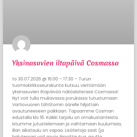
Yksinasuvien iltapäivä Cosmassa
to 30.07.2026 @ 16:00 – 17:30 – Turun
tuomiokirkkoseurakunta kutsuu viettämään
yksinasuvien iltapäivää näköalaterassi Cosmassa!
Nyt voit tulla mukavassa porukassa tutustumaan
Vartiovuoren tähtitornin äärelle hiljattain
avautuneeseen paikkaan. Tapaamme Cosman
edustalla klo 16. Kaikki tarjoilu on omakustanteista.
Istumme jutustelemaan ja vaihtamaan kuulumisia,
illan aikataulu on vapaa. Lisätietoja saat (ja
halutessasi voit myös ilmoittautua, mutta