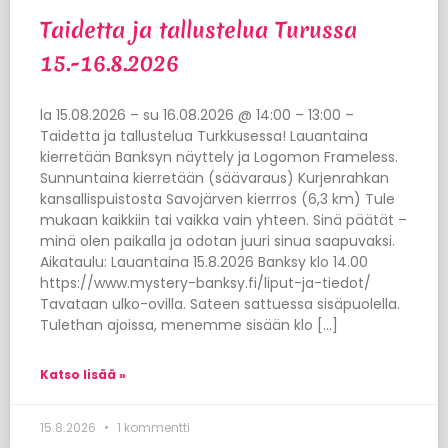
Taidetta ja tallustelua Turussa
15.-16.8.2026
la 15.08.2026 – su 16.08.2026 @ 14:00 – 13:00 –
Taidetta ja tallustelua Turkkusessa! Lauantaina
kierretään Banksyn näyttely ja Logomon Frameless.
Sunnuntaina kierretään (säävaraus) Kurjenrahkan
kansallispuistosta Savojärven kierrros (6,3 km) Tule
mukaan kaikkiin tai vaikka vain yhteen. Sinä päätät –
minä olen paikalla ja odotan juuri sinua saapuvaksi.
Aikataulu: Lauantaina 15.8.2026 Banksy klo 14.00
https://www.mystery-banksy.fi/liput-ja-tiedot/
Tavataan ulko-ovilla. Sateen sattuessa sisäpuolella.
Tulethan ajoissa, menemme sisään klo […]
Katso lisää »
15.8.2026
1 kommentti