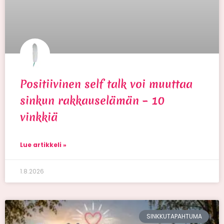
Positiivinen self talk voi muuttaa
sinkun rakkauselämän – 10
vinkkiä
Lue artikkeli »
1.8.2026
SINKKUTAPAHTUMA