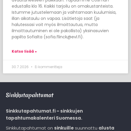
edustalla klo 16. Kaikki tarjoilu on omakustanteista.
Istumme jutustelemaan ja vaihtamaan kuulumisia,
illan aikataulu on vapaa. Lisätietoja saat (ja
halutessasi voit myös ilmoittautua, mutta
ilmoittautuminen ei ole pakollista) yksinasuvien
papilta Sofialta (sofia.flinck@evl.fi).
Katso lisää »
30.7.2026
Ei kommentteja
Sinkkutapahtumat
Sinkkutapahtumat.fi – sinkkujen
tapahtumakalenteri Suomessa.
Sinkkutapahtumat on
sinkuille
suunnattu
alusta