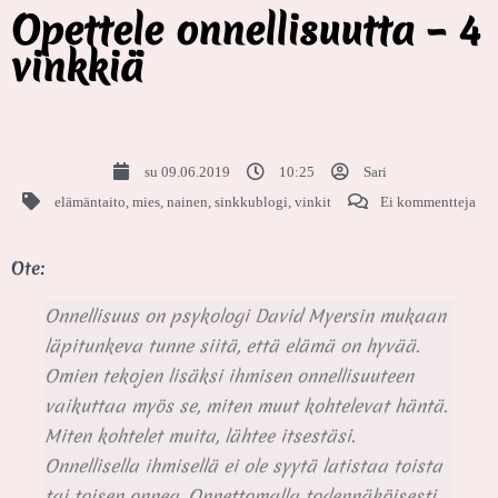
Opettele onnellisuutta – 4
vinkkiä
su 09.06.2019
10:25
Sari
elämäntaito
,
mies
,
nainen
,
sinkkublogi
,
vinkit
Ei kommentteja
Ote:
Onnellisuus on psykologi David Myersin mukaan
läpitunkeva tunne siitä, että elämä on hyvää.
Omien tekojen lisäksi ihmisen onnellisuuteen
vaikuttaa myös se, miten muut kohtelevat häntä.
Miten kohtelet muita, lähtee itsestäsi.
Onnellisella ihmisellä ei ole syytä latistaa toista
tai toisen onnea. Onnettomalla todennäköisesti