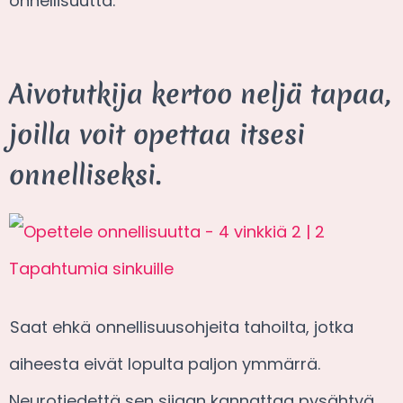
onnellisuutta.
Aivotutkija kertoo neljä tapaa,
joilla voit opettaa itsesi
onnelliseksi.
Saat ehkä onnellisuusohjeita tahoilta, jotka
aiheesta eivät lopulta paljon ymmärrä.
Neurotiedettä sen sijaan kannattaa pysähtyä