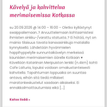
Kävelyä ja kahvittelua
merimaisemissa Kotkassa
su 20.09.2026 @ 14:00 – 16:00 – Oletko kyllästynyt
swaippailemaan..? Arvuuttelemaan kohtaamistesi
ihmisten sinkku-/varattu statusta..? Ei hätää, nyt on
mainio tilaisuus tavata kanssasinkkuja matalalla
kynnyksellä. Lähdetään hyvänmielen
happihyppelylle sunnuntaikävelyn merkeissä
kauniiden merimaisemien äärelle Kotkaan ♥
Kävellään Katariinan Meripuiston lenkki (n.4km) kohti
Cafe Laituria, lopuksi voidaan omakustanteisesti
kahvitella. Tapahtuman loppuaika on suuntaa
antava, eihän sitä tiedä millaiset
maratonkeskustelut saadaan aikaiseksi. Ei
ennakkoilmoittautumisia eikä […]
Katso lisää »