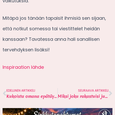
vaikutuksia.
Mitäpä jos tänään tapaisit ihmisiä sen sijaan,
että notkut somessa tai viestittelet heidän
kanssaan? Tavatessa anna hali sanallisen
tervehdyksen lisäksi!
Inspiraation lähde
EDELLINEN ARTIKKELI
SEURAAVA ARTIKKELI
Kukoista omana epätäydellisenä itsenäsi
Miksi joku rakastuisi juuri sinuun? 8 syytä