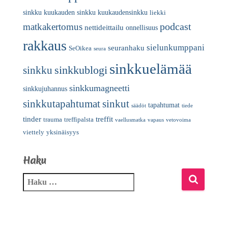
sinkku
kuukauden sinkku
kuukaudensinkku
liekki
podcast
matkakertomus
nettideittailu
onnellisuus
rakkaus
sielunkumppani
seuranhaku
SeOikea
seura
sinkkuelämää
sinkkublogi
sinkku
sinkkumagneetti
sinkkujuhannus
sinkkutapahtumat
sinkut
tapahtumat
säädöt
tiede
tinder
treffit
trauma
treffipalsta
vaellusmatka
vapaus
vetovoima
viettely
yksinäisyys
Haku