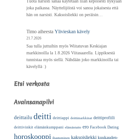
Tuota narsisti sanaa käytetään liian kepoisesti nykyään
joka paikassa. Näyttelijöistä voi sanoa jokaisesta että
hän on narsisti. Kaksoisliekki on peräisin…
Timo
aiheesta
Ylivieskan kävely
21.7.2026
Saa tulla juttuihin myös Wiitatuvan Keskiajan
markkinoilla la 1.8.2026 Viitasaarella. Lippiksestä
tunnistaa myös siellä. Nähdään joko markkinoilla tai
kävelyllä :)
Etsi verkosta
Avainsanapilvi
deitti
deittailu
deittiprofiili
deittiappi
deittimarkkinat
ero
deittivinkit
elämänkumppani
Facebook Dating
elämäntaito
horoskooppi
kaksoisliekki
kuukauden-
ihastuminen