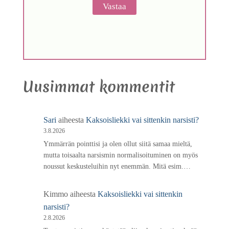
Uusimmat kommentit
Sari
aiheesta
Kaksoisliekki vai sittenkin narsisti?
3.8.2026
Ymmärrän pointtisi ja olen ollut siitä samaa mieltä,
mutta toisaalta narsismin normalisoituminen on myös
noussut keskusteluihin nyt enemmän. Mitä esim.…
Kimmo
aiheesta
Kaksoisliekki vai sittenkin
narsisti?
2.8.2026