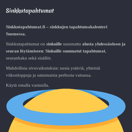
Sinkkutapahtumat
Sinkkutapahtumat.fi – sinkkujen tapahtumakalenteri
Suomessa.
Sinkkutapahtumat on
sinkuille
suunnattu
alusta
yhdessäoloon ja
seuran löytämiseen
:
Sinkuille suunnatut tapahtumat
,
seuranhaku sekä sisällöt.
Mahdollisia sivuvaikutuksia: uusia ystäviä, yhteisiä
viikonloppuja ja satunnaisia perhosia vatsassa.
Käytä omalla vastuulla.