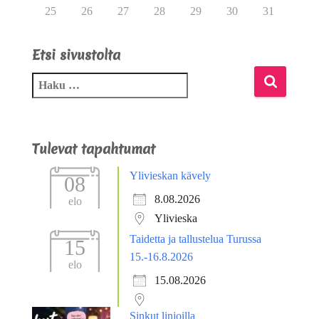
25
26
27
28
29
30
31
Etsi sivustolta
Tulevat tapahtumat
Ylivieskan kävely
08
8.08.2026
elo
Ylivieska
Taidetta ja tallustelua Turussa
15
15.-16.8.2026
elo
15.08.2026
Sinkut linjoilla