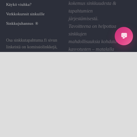
kokemus sinkkuudesta &
Käykö viuhka?
tapahtumien
Verkkokurssit sinkuille
järjestämisestä.
Sinkkujuhannus ®
Tavoitteena on helpottaa
sinkkujen
💬
Osa sinkkutapahtuma.fi sivun
mahdollisuuksia kohdata
linkeistä on komissiolinkkejä,
kasvotusten – matalalla
joiden kautta St saa pienen
kynnyksellä ja hyvällä
palkkion. Käytämme sen sivuston
fiiliksellä.
ylläpitoon.
Linkin klikkaaminen on sinulle
Tietosuoja
ilmaista.
Evästeet
Evästeasetukset
Sinkkutapahtumat on sinkkujen
Ota yhteyttä
kohtaamisalusta.