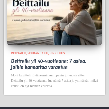
DEITTAILU
SEURANHAKU
SINKKUUS
Deittailu yli 40-vuotiaana: 7 asiaa,
joihin kannattaa varautua
Moni kuvitteli löytäneensä kumppanin jo vuosia sitten.
Deittailu yli 40-vuotiaana; lue nämä 7 asiaa ja ymmärrät, miksi
kaikki on nyt hieman erilaista.