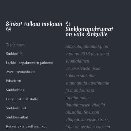
Sinkut tulkaa mukaan
💞
😘
Sinkkutapahtumat
on vain sinkuille
Tapahtumat
Sinkkutapahtumat.fi on
vuonna 2018 perustettu
Sinkkuillat
suomalainen
Liekki - tapahtumien jatkumo
verkkosivusto, joka
Avec - seuranhaku
kokoaa sinkuille
Pikadeitti
suunnattuja tapahtumia
Sinkkublogi
ja mahdollistaa
tapahtumien
Liity postituslistalle
ilmoittamisen yhdellä
Sinkkubileet
alustalla. Sivuston
Sinkkumatkat
ylläpidosta vastaa
Sari
,
Retkeily- ja vaellussinkut
jolla on useiden vuosien