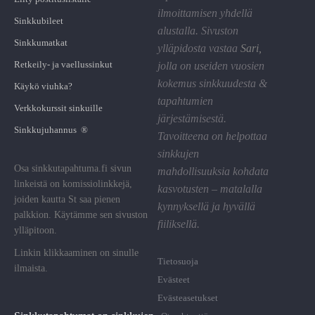
ilmoittamisen yhdellä
Sinkkubileet
alustalla. Sivuston
Sinkkumatkat
ylläpidosta vastaa
Sari
,
Retkeily- ja vaellussinkut
jolla on useiden vuosien
kokemus sinkkuudesta &
Käykö viuhka?
tapahtumien
Verkkokurssit sinkuille
järjestämisestä.
Sinkkujuhannus ®
Tavoitteena on helpottaa
sinkkujen
Osa sinkkutapahtuma.fi sivun
mahdollisuuksia kohdata
linkeistä on komissiolinkkejä,
kasvotusten – matalalla
joiden kautta St saa pienen
kynnyksellä ja hyvällä
palkkion. Käytämme sen sivuston
fiiliksellä.
ylläpitoon.
Linkin klikkaaminen on sinulle
Tietosuoja
ilmaista.
Evästeet
Evästeasetukset