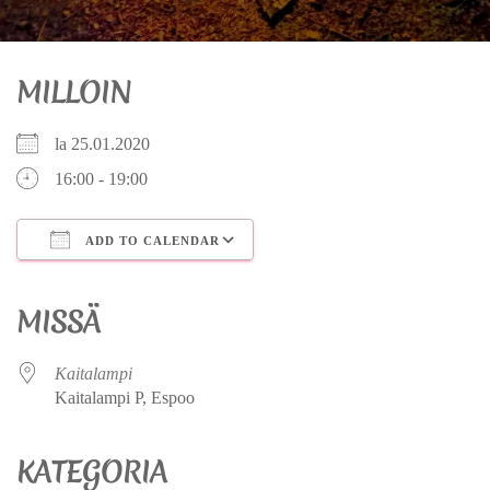
MILLOIN
la 25.01.2020
16:00 - 19:00
ADD TO CALENDAR
Download ICS
Google Calendar
iCalendar
Office 365
Outlook Live
MISSÄ
Kaitalampi
Kaitalampi P, Espoo
KATEGORIA