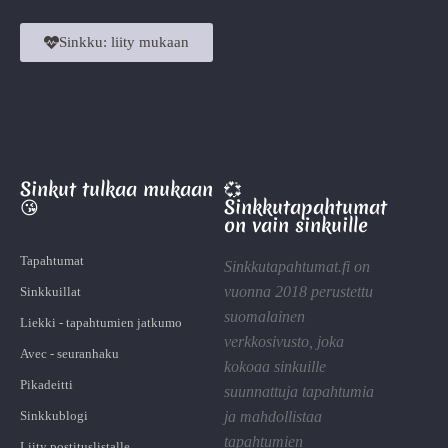
Sinkku: liity mukaan
Sinkut tulkaa mukaan
💞
😘
Sinkkutapahtumat
on vain sinkuille
Tapahtumat
Sinkkutapahtumat.fi on
vuonna 2018 perustettu
Sinkkuillat
suomalainen
Liekki - tapahtumien jatkumo
verkkosivusto, joka
Avec - seuranhaku
kokoaa sinkuille
Pikadeitti
suunnattuja tapahtumia
Sinkkublogi
ja mahdollistaa
tapahtumien
Liity postituslistalle