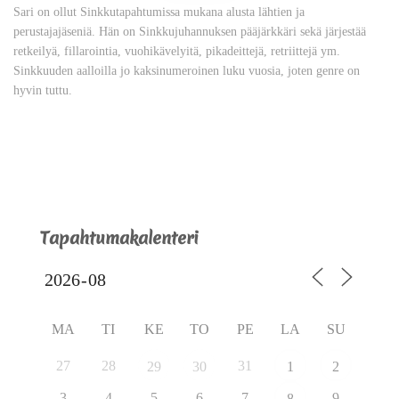
Sari on ollut Sinkkutapahtumissa mukana alusta lähtien ja
perustajajäseniä. Hän on Sinkkujuhannuksen pääjärkkäri sekä järjestää
retkeilyä, fillarointia, vuohikävelyitä, pikadeittejä, retriittejä ym.
Sinkkuuden aalloilla jo kaksinumeroinen luku vuosia, joten genre on
hyvin tuttu.
Tapahtumakalenteri
MA
TI
KE
TO
PE
LA
SU
27
28
31
29
30
1
2
3
4
5
6
7
9
8