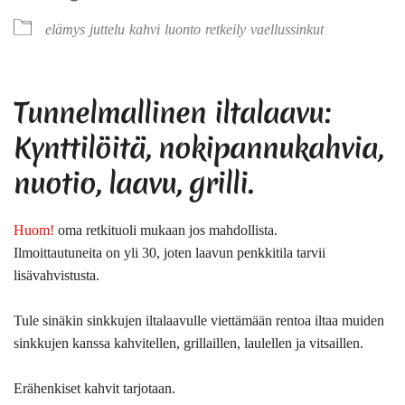
elämys
juttelu
kahvi
luonto
retkeily
vaellussinkut
Tunnelmallinen iltalaavu:
Kynttilöitä, nokipannukahvia,
nuotio, laavu, grilli.
Huom!
oma retkituoli mukaan jos mahdollista.
Ilmoittautuneita on yli 30, joten laavun penkkitila tarvii
lisävahvistusta.
Tule sinäkin sinkkujen iltalaavulle viettämään rentoa iltaa muiden
sinkkujen kanssa kahvitellen, grillaillen, laulellen ja vitsaillen.
Erähenkiset kahvit tarjotaan.