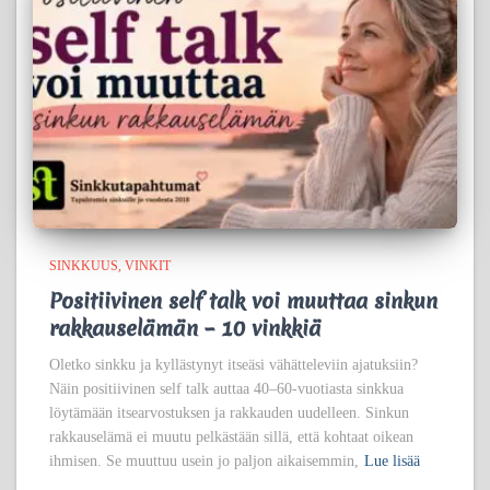
SINKKUUS
VINKIT
Positiivinen self talk voi muuttaa sinkun
rakkauselämän – 10 vinkkiä
Oletko sinkku ja kyllästynyt itseäsi vähätteleviin ajatuksiin?
Näin positiivinen self talk auttaa 40–60-vuotiasta sinkkua
löytämään itsearvostuksen ja rakkauden uudelleen. Sinkun
rakkauselämä ei muutu pelkästään sillä, että kohtaat oikean
ihmisen. Se muuttuu usein jo paljon aikaisemmin,
Lue lisää