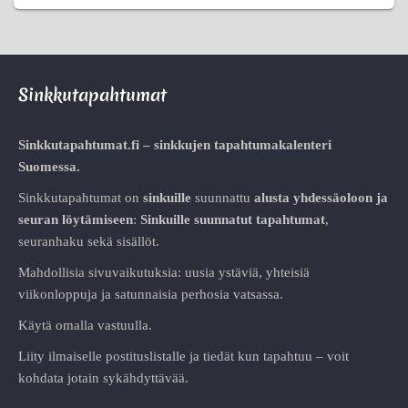
Sinkkutapahtumat
Sinkkutapahtumat.fi – sinkkujen tapahtumakalenteri
Suomessa.
Sinkkutapahtumat on
sinkuille
suunnattu
alusta
yhdessäoloon ja
seuran löytämiseen
:
Sinkuille suunnatut tapahtumat
,
seuranhaku sekä sisällöt.
Mahdollisia sivuvaikutuksia: uusia ystäviä, yhteisiä
viikonloppuja ja satunnaisia perhosia vatsassa.
Käytä omalla vastuulla.
Liity ilmaiselle postituslistalle ja tiedät kun tapahtuu – voit
kohdata jotain sykähdyttävää.