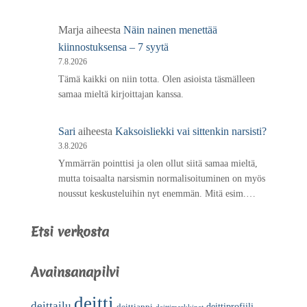
Marja
aiheesta
Näin nainen menettää
kiinnostuksensa – 7 syytä
7.8.2026
Tämä kaikki on niin totta. Olen asioista täsmälleen
samaa mieltä kirjoittajan kanssa.
Sari
aiheesta
Kaksoisliekki vai sittenkin narsisti?
3.8.2026
Ymmärrän pointtisi ja olen ollut siitä samaa mieltä,
mutta toisaalta narsismin normalisoituminen on myös
noussut keskusteluihin nyt enemmän. Mitä esim.…
Etsi verkosta
Avainsanapilvi
deitti
deittailu
deittiprofiili
deittiappi