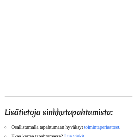
Lisätietoja sinkkutapahtumista:
Osallistumalla tapahtumaan hyväksyt
toimintaperiaatteet
.
Ekaa kertaa tapahtumassa?
Lue vinkit
.