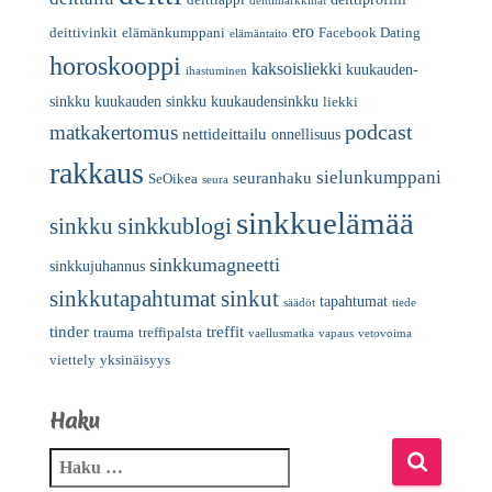
deittimarkkinat
ero
deittivinkit
elämänkumppani
Facebook Dating
elämäntaito
horoskooppi
kaksoisliekki
kuukauden-
ihastuminen
sinkku
kuukauden sinkku
kuukaudensinkku
liekki
podcast
matkakertomus
nettideittailu
onnellisuus
rakkaus
sielunkumppani
seuranhaku
SeOikea
seura
sinkkuelämää
sinkkublogi
sinkku
sinkkumagneetti
sinkkujuhannus
sinkkutapahtumat
sinkut
tapahtumat
säädöt
tiede
tinder
treffit
trauma
treffipalsta
vaellusmatka
vapaus
vetovoima
viettely
yksinäisyys
Haku