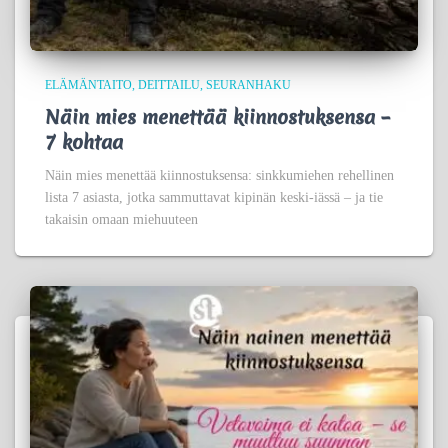
ELÄMÄNTAITO
DEITTAILU
SEURANHAKU
Näin mies menettää kiinnostuksensa –
7 kohtaa
Näin mies menettää kiinnostuksensa: sinkkumiehen rehellinen
lista 7 asiasta, jotka sammuttavat kipinän keski-iässä – ja tie
takaisin omaan miehuuteen