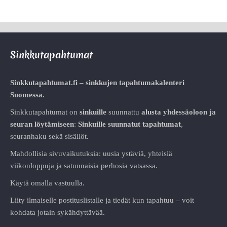
Sinkkutapahtumat
Sinkkutapahtumat.fi – sinkkujen tapahtumakalenteri
Suomessa.
Sinkkutapahtumat on
sinkuille
suunnattu
alusta
yhdessäoloon ja
seuran löytämiseen
:
Sinkuille suunnatut tapahtumat
,
seuranhaku sekä sisällöt.
Mahdollisia sivuvaikutuksia: uusia ystäviä, yhteisiä
viikonloppuja ja satunnaisia perhosia vatsassa.
Käytä omalla vastuulla.
Liity ilmaiselle postituslistalle ja tiedät kun tapahtuu – voit
kohdata jotain sykähdyttävää.