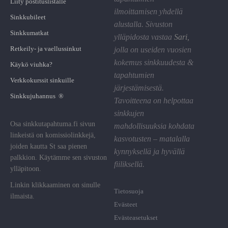
Liity postituslistalle
ilmoittamisen yhdellä
Sinkkubileet
alustalla. Sivuston
Sinkkumatkat
ylläpidosta vastaa
Sari
,
Retkeily- ja vaellussinkut
jolla on useiden vuosien
kokemus sinkkuudesta &
Käykö viuhka?
tapahtumien
Verkkokurssit sinkuille
järjestämisestä.
Sinkkujuhannus ®
Tavoitteena on helpottaa
sinkkujen
Osa sinkkutapahtuma.fi sivun
mahdollisuuksia kohdata
linkeistä on komissiolinkkejä,
kasvotusten – matalalla
joiden kautta St saa pienen
kynnyksellä ja hyvällä
palkkion. Käytämme sen sivuston
fiiliksellä.
ylläpitoon.
Linkin klikkaaminen on sinulle
Tietosuoja
ilmaista.
Evästeet
Evästeasetukset