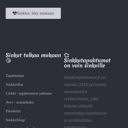
Sinkku: liity mukaan
Sinkut tulkaa mukaan
💞
😘
Sinkkutapahtumat
on vain sinkuille
Tapahtumat
Sinkkutapahtumat.fi on
vuonna 2018 perustettu
Sinkkuillat
suomalainen
Liekki - tapahtumien jatkumo
verkkosivusto, joka
Avec - seuranhaku
kokoaa sinkuille
Pikadeitti
suunnattuja tapahtumia
Sinkkublogi
ja mahdollistaa
tapahtumien