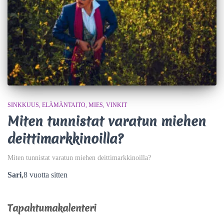
SINKKUUS
ELÄMÄNTAITO
MIES
VINKIT
Miten tunnistat varatun miehen
deittimarkkinoilla?
Miten tunnistat varatun miehen deittimarkkinoilla?
Sari
,
8 vuotta
sitten
Tapahtumakalenteri