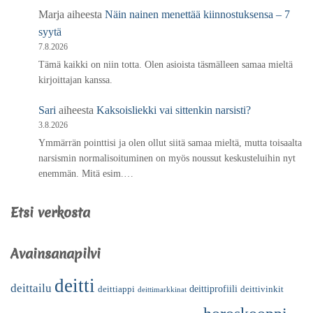
Marja
aiheesta
Näin nainen menettää kiinnostuksensa – 7
syytä
7.8.2026
Tämä kaikki on niin totta. Olen asioista täsmälleen samaa mieltä
kirjoittajan kanssa.
Sari
aiheesta
Kaksoisliekki vai sittenkin narsisti?
3.8.2026
Ymmärrän pointtisi ja olen ollut siitä samaa mieltä, mutta toisaalta
narsismin normalisoituminen on myös noussut keskusteluihin nyt
enemmän. Mitä esim.…
Etsi verkosta
Avainsanapilvi
deitti
deittailu
deittiprofiili
deittiappi
deittivinkit
deittimarkkinat