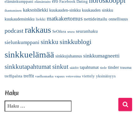
horoskooppi
ero
elämänkumppani
Facebook Dating
elämäntaito
kaksoisliekki
kuukauden-sinkku
kuukauden sinkku
ihastuminen
matkakertomus
nettideittailu
kuukaudensinkku
onnellisuus
liekki
rakkaus
podcast
seuranhaku
SeOikea
seura
sinkkublogi
sinkku
sielunkumppani
sinkkuelämää
sinkkumagneetti
sinkkujuhannus
sinkkutapahtumat
sinkut
tinder
tapahtumat
trauma
säädöt
tiede
treffit
treffipalsta
viettely
yksinäisyys
vaellusmatka
vapaus
vetovoima
Haku