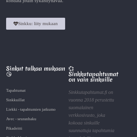
kohdata jotain sykähdyttävää.
Sinkku: liity mukaan
Sinkut tulkaa mukaan
💞
😘
Sinkkutapahtumat
on vain sinkuille
Tapahtumat
Sinkkutapahtumat.fi on
vuonna 2018 perustettu
Sinkkuillat
suomalainen
Liekki - tapahtumien jatkumo
verkkosivusto, joka
Avec - seuranhaku
kokoaa sinkuille
Pikadeitti
suunnattuja tapahtumia