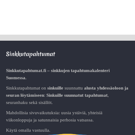
Sinkkutapahtumat
Sinkkutapahtumat.fi – sinkkujen tapahtumakalenteri
Suomessa.
Sinkkutapahtumat on
sinkuille
suunnattu
alusta
yhdessäoloon ja
seuran löytämiseen
:
Sinkuille suunnatut tapahtumat
,
seuranhaku sekä sisällöt.
Mahdollisia sivuvaikutuksia: uusia ystäviä, yhteisiä
viikonloppuja ja satunnaisia perhosia vatsassa.
Käytä omalla vastuulla.