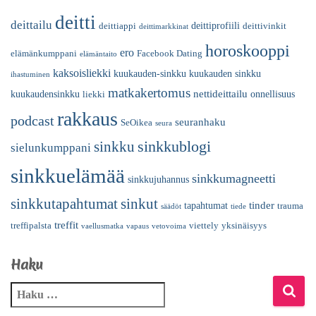
deitti
deittailu
deittiprofiili
deittiappi
deittivinkit
deittimarkkinat
horoskooppi
ero
elämänkumppani
Facebook Dating
elämäntaito
kaksoisliekki
kuukauden-sinkku
kuukauden sinkku
ihastuminen
matkakertomus
nettideittailu
kuukaudensinkku
onnellisuus
liekki
rakkaus
podcast
seuranhaku
SeOikea
seura
sinkkublogi
sinkku
sielunkumppani
sinkkuelämää
sinkkumagneetti
sinkkujuhannus
sinkkutapahtumat
sinkut
tinder
tapahtumat
trauma
säädöt
tiede
treffit
treffipalsta
viettely
yksinäisyys
vaellusmatka
vapaus
vetovoima
Haku