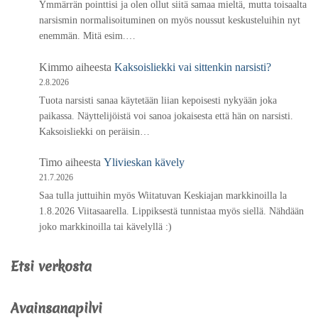
Ymmärrän pointtisi ja olen ollut siitä samaa mieltä, mutta toisaalta
narsismin normalisoituminen on myös noussut keskusteluihin nyt
enemmän. Mitä esim.…
Kimmo
aiheesta
Kaksoisliekki vai sittenkin narsisti?
2.8.2026
Tuota narsisti sanaa käytetään liian kepoisesti nykyään joka
paikassa. Näyttelijöistä voi sanoa jokaisesta että hän on narsisti.
Kaksoisliekki on peräisin…
Timo
aiheesta
Ylivieskan kävely
21.7.2026
Saa tulla juttuihin myös Wiitatuvan Keskiajan markkinoilla la
1.8.2026 Viitasaarella. Lippiksestä tunnistaa myös siellä. Nähdään
joko markkinoilla tai kävelyllä :)
Etsi verkosta
Avainsanapilvi