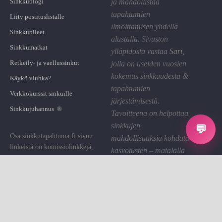
Sinkkublogi
ja mahdollistaa
tapahtumien
Liity postituslistalle
ilmoittamisen yhdellä
Sinkkubileet
alustalla. Sivuston
Sinkkumatkat
ylläpidosta vastaa
Sari
,
Retkeily- ja vaellussinkut
jolla on useiden vuosien
kokemus sinkkuudesta &
Käykö viuhka?
tapahtumien
Verkkokurssit sinkuille
järjestämisestä.
Sinkkujuhannus ®
Tavoitteena on helpottaa
sinkkujen
💬
Osa sinkkutapahtuma.fi sivun
mahdollisuuksia kohdata
linkeistä on komissiolinkkejä,
kasvotusten – matalalla
joiden kautta St saa pienen
kynnyksellä ja hyvällä
palkkion. Käytämme sen sivuston
fiiliksellä.
ylläpitoon.
Linkin klikkaaminen on sinulle
Tietosuoja
ilmaista.
Evästeet