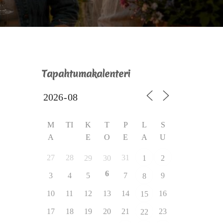
Tapahtumakalenteri
M
TI
K
T
P
L
S
A
E
O
E
A
U
27
28
31
29
30
1
2
6
3
4
5
7
9
8
10
11
12
13
14
16
15
17
18
19
20
21
23
22