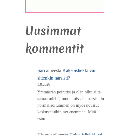
Uusimmat
kommentit
Sari
aiheesta
Kaksoisliekki vai
sittenkin narsisti?
3.8.2026
Ymmärrän pointtisi ja olen ollut siitä
samaa mieltä, mutta toisaalta narsismin
normalisoituminen on myös noussut
keskusteluihin nyt enemmän. Mitä
esim.…
Kimmo
aiheesta
Kaksoisliekki vai