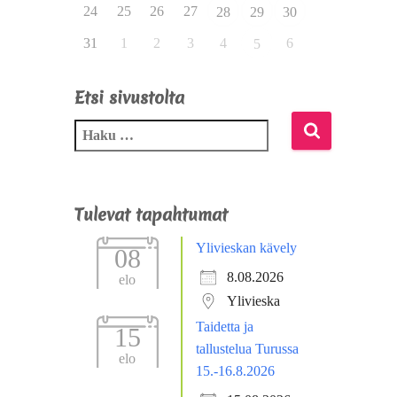
24
25
26
27
28
29
30
31
1
2
3
4
6
5
Etsi sivustolta
Tulevat tapahtumat
Ylivieskan kävely
08
8.08.2026
elo
Ylivieska
Taidetta ja
15
tallustelua Turussa
elo
15.-16.8.2026