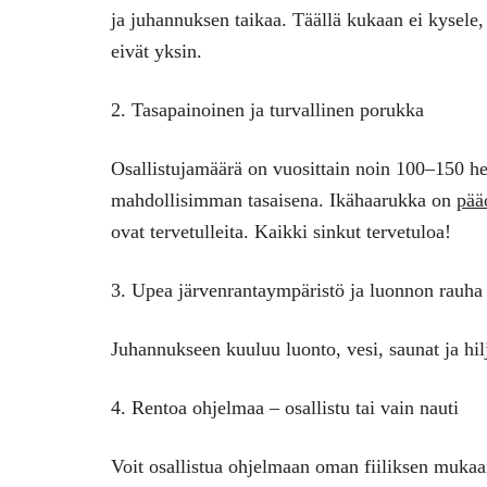
ja juhannuksen taikaa. Täällä kukaan ei kysele,
eivät yksin.
2. Tasapainoinen ja turvallinen porukka
Osallistujamäärä on vuosittain noin 100–150 h
mahdollisimman tasaisena. Ikähaarukka on
pää
ovat tervetulleita. Kaikki sinkut tervetuloa!
3. Upea järvenrantaympäristö ja luonnon rauha
Juhannukseen kuuluu luonto, vesi, saunat ja hilja
4. Rentoa ohjelmaa – osallistu tai vain nauti
Voit osallistua ohjelmaan oman fiiliksen mukaan.