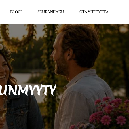
BLOGI
SEURANHAKU
OTA YHTEYTTÄ
UUNMYYTY