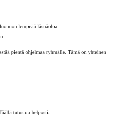
a luonnon lempeää läsnäoloa
än
rjestää pientä ohjelmaa ryhmälle. Tämä on yhteinen
Täällä tutustuu helposti.