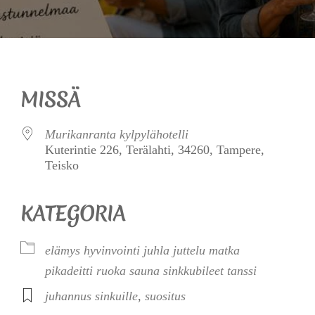
MISSÄ
Murikanranta kylpylähotelli
Kuterintie 226, Terälahti, 34260, Tampere,
Teisko
KATEGORIA
elämys
hyvinvointi
juhla
juttelu
matka
pikadeitti
ruoka
sauna
sinkkubileet
tanssi
juhannus sinkuille
,
suositus