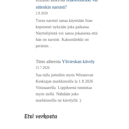
sittenkin narsisti?
2.8.2026
Tuota narsisti sanaa käytetään liian
kepoisesti nykyään joka paikassa.
Näyttelijöistä voi sanoa jokaisesta että
hän on narsisti. Kaksoisliekki on
peräisin…
Timo
aiheesta
Ylivieskan kävely
21.7.2026
Saa tulla juttuihin myös Wiitatuvan
Keskiajan markkinoilla la 1.8.2026
Viitasaarella. Lippiksestä tunnistaa
myös siellä. Nähdään joko
markkinoilla tai kävelyllä :)
Etsi verkosta