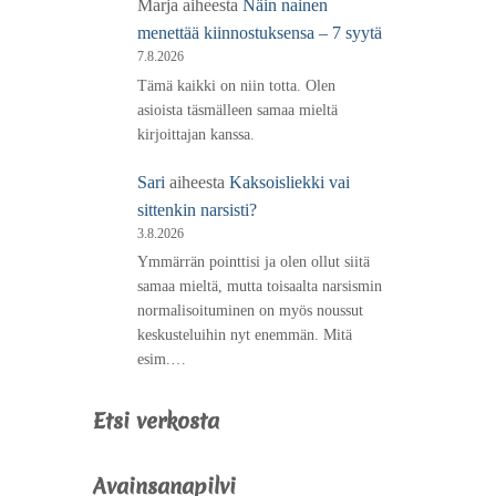
Marja
aiheesta
Näin nainen
menettää kiinnostuksensa – 7 syytä
7.8.2026
Tämä kaikki on niin totta. Olen
asioista täsmälleen samaa mieltä
kirjoittajan kanssa.
Sari
aiheesta
Kaksoisliekki vai
sittenkin narsisti?
3.8.2026
Ymmärrän pointtisi ja olen ollut siitä
samaa mieltä, mutta toisaalta narsismin
normalisoituminen on myös noussut
keskusteluihin nyt enemmän. Mitä
esim.…
Etsi verkosta
Avainsanapilvi