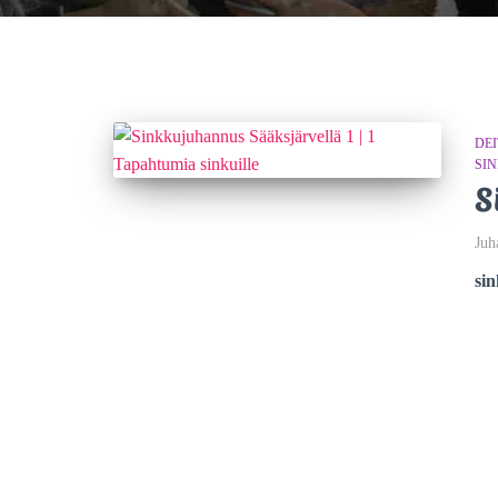
DEI
SI
S
Juh
si