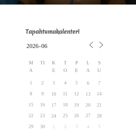
Tapahtumakalenteri
M
TI
K
T
P
L
S
A
E
O
E
A
U
1
2
3
4
5
6
7
8
9
11
12
14
10
13
15
16
18
17
19
20
21
22
23
25
26
27
24
28
29
30
2
3
5
1
4