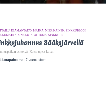
TTAILU
ELÄMÄNTAITO
MATKA
MIES
NAINEN
SINKKUBLOGI
NKKUMATKA
SINKKUTAPAHTUMA
SINKKUUS
inkkujuhannus Sääksjärvellä
annuspaikan esittelyä. Katso upeat kuvat!
nkkutapahtumat
,
7 vuotta
sitten