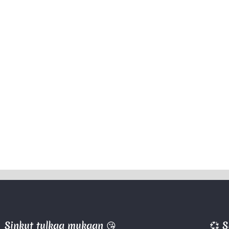
Sinkut tulkaa mukaan 😘
💞 