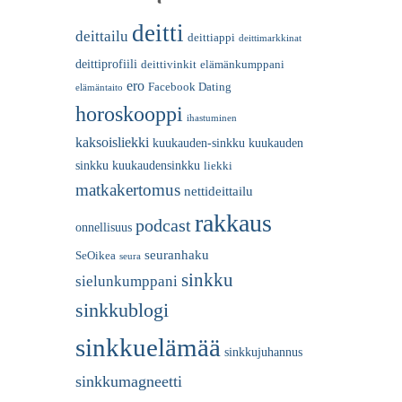
deitti
deittailu
deittiappi
deittimarkkinat
deittiprofiili
deittivinkit
elämänkumppani
ero
Facebook Dating
elämäntaito
horoskooppi
ihastuminen
kaksoisliekki
kuukauden-sinkku
kuukauden
sinkku
kuukaudensinkku
liekki
matkakertomus
nettideittailu
rakkaus
podcast
onnellisuus
seuranhaku
SeOikea
seura
sinkku
sielunkumppani
sinkkublogi
sinkkuelämää
sinkkujuhannus
sinkkumagneetti