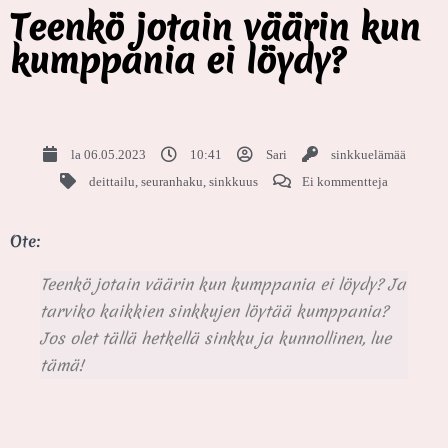
Teenkö jotain väärin kun
kumppania ei löydy?
la 06.05.2023
10:41
Sari
sinkkuelämää
deittailu
,
seuranhaku
,
sinkkuus
Ei kommentteja
Ote:
Teenkö jotain väärin kun kumppania ei löydy? Ja
tarviko kaikkien sinkkujen löytää kumppania?
Jos olet tällä hetkellä sinkku ja kunnollinen, lue
tämä!