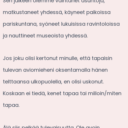
Sen jälkeen olemme vaihtanet asuntoja,
matkustaneet yhdessä, käyneet paikoissa
pariskuntana, syöneet lukuisissa ravintoloissa
ja nauttineet museoista yhdessä.
Jos joku olisi kertonut minulle, että tapaisin
tulevan aviomieheni oksentamalla hänen
telttaansa ulkopuolella, en olisi uskonut.
Koskaan ei tiedä, kenet tapaa tai milloin/miten
tapaa.
Älä siis pelkää tulevaisuutta. Ole avoin