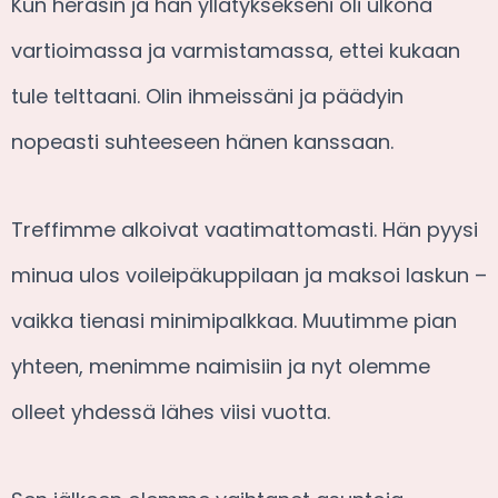
Kun heräsin ja hän yllätyksekseni oli ulkona
vartioimassa ja varmistamassa, ettei kukaan
tule telttaani. Olin ihmeissäni ja päädyin
nopeasti suhteeseen hänen kanssaan.
Treffimme alkoivat vaatimattomasti. Hän pyysi
minua ulos voileipäkuppilaan ja maksoi laskun –
vaikka tienasi minimipalkkaa. Muutimme pian
yhteen, menimme naimisiin ja nyt olemme
olleet yhdessä lähes viisi vuotta.