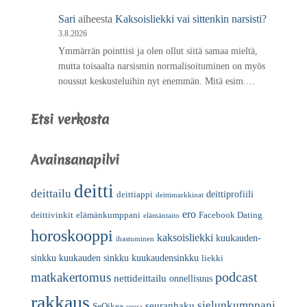
Sari
aiheesta
Kaksoisliekki vai sittenkin narsisti?
3.8.2026
Ymmärrän pointtisi ja olen ollut siitä samaa mieltä,
mutta toisaalta narsismin normalisoituminen on myös
noussut keskusteluihin nyt enemmän. Mitä esim.…
Etsi verkosta
Avainsanapilvi
deitti
deittailu
deittiprofiili
deittiappi
deittimarkkinat
ero
deittivinkit
elämänkumppani
Facebook Dating
elämäntaito
horoskooppi
kaksoisliekki
kuukauden-
ihastuminen
sinkku
kuukauden sinkku
kuukaudensinkku
liekki
podcast
matkakertomus
nettideittailu
onnellisuus
rakkaus
sielunkumppani
seuranhaku
SeOikea
seura