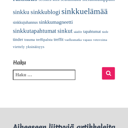
sinkkuelämää
sinkkublogi
sinkku
sinkkumagneetti
sinkkujuhannus
sinkkutapahtumat
sinkut
tapahtumat
säädöt
tiede
tinder
treffit
trauma
treffipalsta
vaellusmatka
vapaus
vetovoima
viettely
yksinäisyys
Haku
Aiheeseen liittyviä artikkeleita