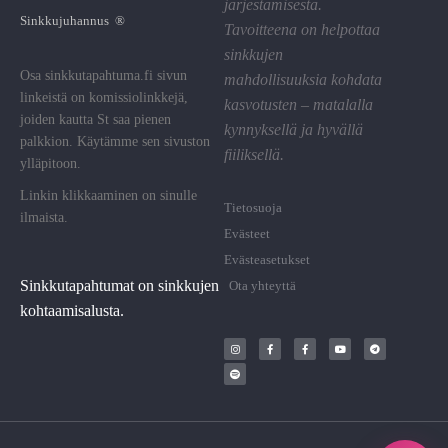
järjestämisestä.
Sinkkujuhannus ®
Tavoitteena on helpottaa
sinkkujen
Osa sinkkutapahtuma.fi sivun
mahdollisuuksia kohdata
linkeistä on komissiolinkkejä,
kasvotusten – matalalla
joiden kautta St saa pienen
kynnyksellä ja hyvällä
palkkion. Käytämme sen sivuston
fiiliksellä.
ylläpitoon.
Linkin klikkaaminen on sinulle
Tietosuoja
ilmaista.
Evästeet
Evästeasetukset
Sinkkutapahtumat on sinkkujen
Ota yhteyttä
kohtaamisalusta.