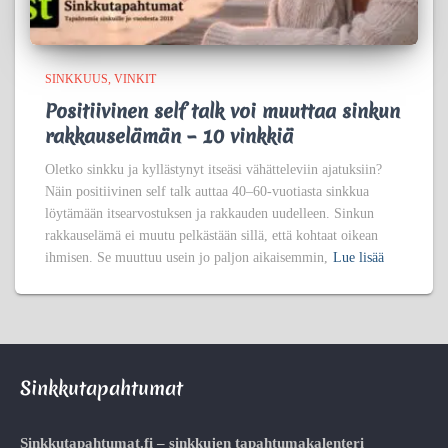
SINKKUUS
VINKIT
Positiivinen self talk voi muuttaa sinkun
rakkauselämän – 10 vinkkiä
Oletko sinkku ja kyllästynyt itseäsi vähätteleviin ajatuksiin?
Näin positiivinen self talk auttaa 40–60-vuotiasta sinkkua
löytämään itsearvostuksen ja rakkauden uudelleen. Sinkun
rakkauselämä ei muutu pelkästään sillä, että kohtaat oikean
ihmisen. Se muuttuu usein jo paljon aikaisemmin,
Lue lisää
Sinkkutapahtumat
Sinkkutapahtumat.fi – sinkkujen tapahtumakalenteri