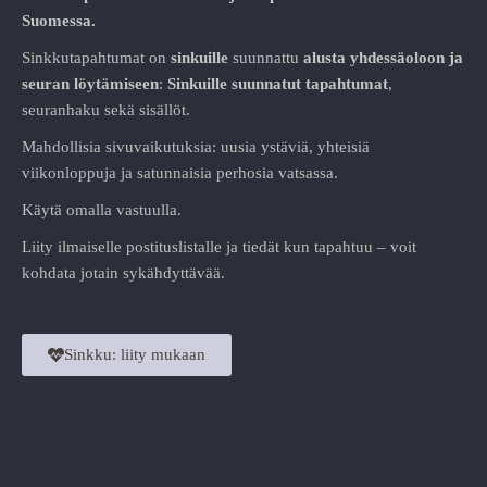
Suomessa.
Sinkkutapahtumat on
sinkuille
suunnattu
alusta
yhdessäoloon ja
seuran löytämiseen
:
Sinkuille suunnatut tapahtumat
,
seuranhaku sekä sisällöt.
Mahdollisia sivuvaikutuksia: uusia ystäviä, yhteisiä
viikonloppuja ja satunnaisia perhosia vatsassa.
Käytä omalla vastuulla.
Liity ilmaiselle postituslistalle ja tiedät kun tapahtuu – voit
kohdata jotain sykähdyttävää.
Sinkku: liity mukaan