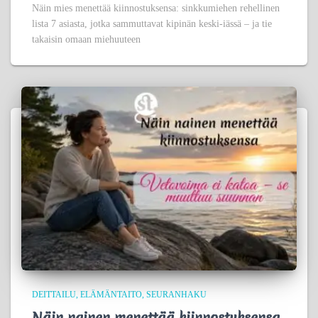
Näin mies menettää kiinnostuksensa: sinkkumiehen rehellinen
lista 7 asiasta, jotka sammuttavat kipinän keski-iässä – ja tie
takaisin omaan miehuuteen
DEITTAILU
ELÄMÄNTAITO
SEURANHAKU
Näin nainen menettää kiinnostuksensa