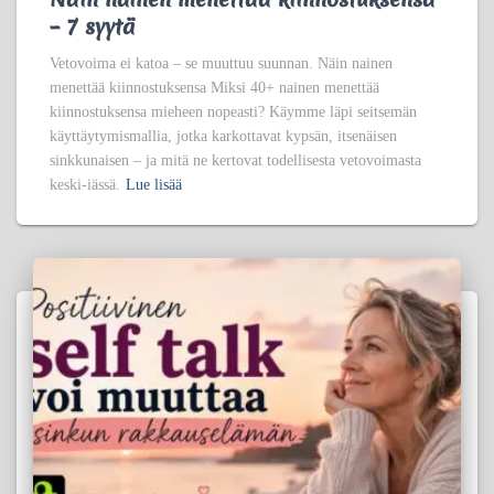
– 7 syytä
Vetovoima ei katoa – se muuttuu suunnan. Näin nainen
menettää kiinnostuksensa Miksi 40+ nainen menettää
kiinnostuksensa mieheen nopeasti? Käymme läpi seitsemän
käyttäytymismallia, jotka karkottavat kypsän, itsenäisen
sinkkunaisen – ja mitä ne kertovat todellisesta vetovoimasta
keski-iässä.
Lue lisää