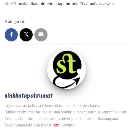
<li>Ei uusia aikataulutettuja tapahtumia tässä paikassa</li>
Kategoriat:
sinkkutapahtumat
Löydä seuraa ja kivaa tekemistä muiden sinkkujen kanssa.
Sinkkutapahtumat tarjoaa alustan sinkuille tapahtumiin ja seuranhakuaan.
Tule tapahtumiin ja lähde uusia ystäviä ja kokemuksia rikkaampana.
Tapahtuman tekijöitä löydät
tiimi
-sivulta.