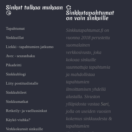
Sinkut tulkaa mukaan
💞
😘
Sinkkutapahtumat
on vain sinkuille
Tapahtumat
Sinkkutapahtumat.fi on
vuonna 2018 perustettu
Sinkkuillat
suomalainen
Liekki - tapahtumien jatkumo
verkkosivusto, joka
Avec - seuranhaku
kokoaa sinkuille
Pikadeitti
suunnattuja tapahtumia
Sinkkublogi
ja mahdollistaa
tapahtumien
Liity postituslistalle
ilmoittamisen yhdellä
Sinkkubileet
alustalla. Sivuston
Sinkkumatkat
ylläpidosta vastaa
Sari
,
Retkeily- ja vaellussinkut
jolla on useiden vuosien
kokemus sinkkuudesta &
Käykö viuhka?
tapahtumien
Verkkokurssit sinkuille