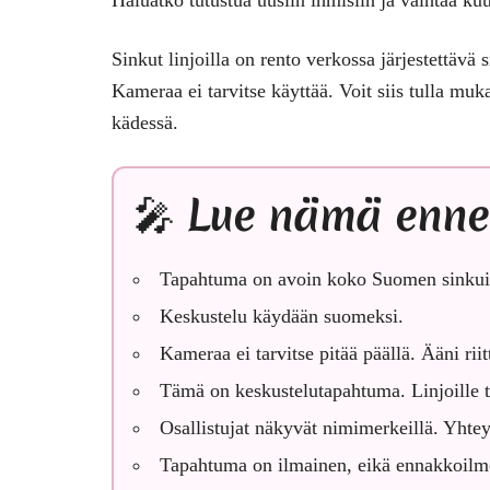
Sinkut linjoilla on rento verkossa järjestettävä
Kameraa ei tarvitse käyttää. Voit siis tulla muk
kädessä.
🎤 Lue nämä ennen k
Tapahtuma on avoin koko Suomen sinkuil
Keskustelu käydään suomeksi.
Kameraa ei tarvitse pitää päällä.
Ääni riit
Tämä on keskustelutapahtuma.
Linjoille 
Osallistujat näkyvät nimimerkeillä.
Yhteys
Tapahtuma on ilmainen
, eikä ennakkoilmo