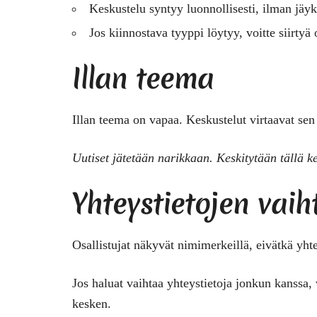
Keskustelu syntyy luonnollisesti, ilman jäy
Jos kiinnostava tyyppi löytyy, voitte siirt
Illan teema
Illan teema on vapaa. Keskustelut virtaavat se
Uutiset jätetään narikkaan. Keskitytään tällä ke
Yhteystietojen vai
Osallistujat näkyvät nimimerkeillä, eivätkä yht
Jos haluat vaihtaa yhteystietoja jonkun kanssa,
kesken.