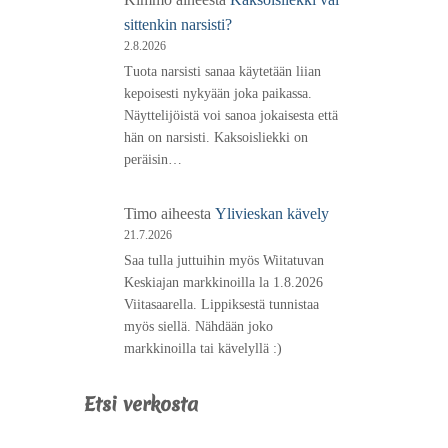
sittenkin narsisti?
2.8.2026
Tuota narsisti sanaa käytetään liian
kepoisesti nykyään joka paikassa.
Näyttelijöistä voi sanoa jokaisesta että
hän on narsisti. Kaksoisliekki on
peräisin…
Timo
aiheesta
Ylivieskan kävely
21.7.2026
Saa tulla juttuihin myös Wiitatuvan
Keskiajan markkinoilla la 1.8.2026
Viitasaarella. Lippiksestä tunnistaa
myös siellä. Nähdään joko
markkinoilla tai kävelyllä :)
Etsi verkosta