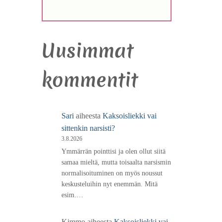
Uusimmat
kommentit
Sari
aiheesta
Kaksoisliekki vai
sittenkin narsisti?
3.8.2026
Ymmärrän pointtisi ja olen ollut siitä
samaa mieltä, mutta toisaalta narsismin
normalisoituminen on myös noussut
keskusteluihin nyt enemmän. Mitä
esim.…
Kimmo
aiheesta
Kaksoisliekki vai