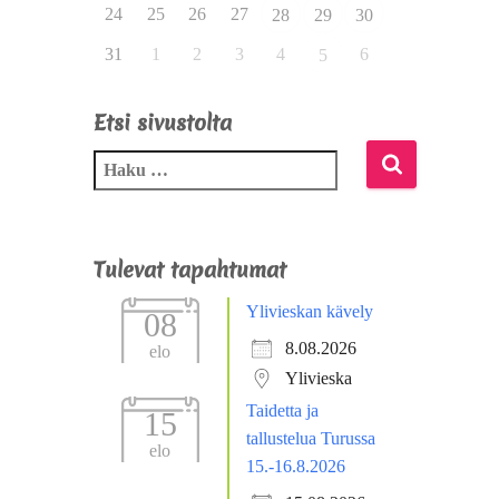
24
25
26
27
28
29
30
31
1
2
3
4
6
5
Etsi sivustolta
Tulevat tapahtumat
Ylivieskan kävely
08
8.08.2026
elo
Ylivieska
Taidetta ja
15
tallustelua Turussa
elo
15.-16.8.2026