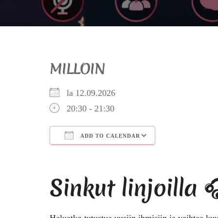
MILLOIN
la 12.09.2026
20:30 - 21:30
ADD TO CALENDAR
Download ICS
Google Calendar
iCalendar
Office 365
Outlook Live
Sinkut linjoilla 
Haluatko tutustua uusiin ihmisiin ja vaihtaa k