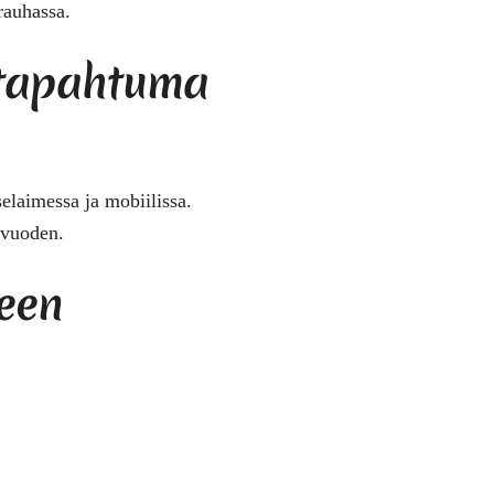
 rauhassa.
a tapahtuma
selaimessa ja mobiilissa.
 vuoden.
seen