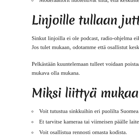
Linjoille tullaan ju
Sinkut linjoilla ei ole podcast, radio-ohjelma e
Jos tulet mukaan, odotamme että osallistut kesku
Pelkästään kuuntelemaan tulleet voidaan poistaa 
mukava olla mukana.
Miksi liittyä muka
Voit tutustua sinkkuihin eri puolilta Suomea
Et tarvitse kameraa tai viimeisen päälle lait
Voit osallistua rennosti omasta kodista.