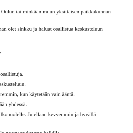
, Oulun tai minkään muun yksittäisen paikkakunnan
an olet sinkku ja haluat osallistua keskusteluun
i
osallistuja.
eskusteluun.
paremmin, kun käytetään vain ääntä.
dään yhdessä.
n ulkopuolelle. Jutellaan kevyemmin ja hyvällä
telu pysyy mukavana kaikille.