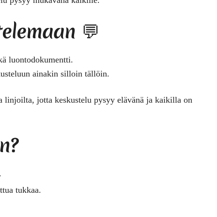
ttelemaan 💬
ikä luontodokumentti.
steluun ainakin silloin tällöin.
linjoilta, jotta keskustelu pysyy elävänä ja kaikilla on
an?
.
ettua tukkaa.