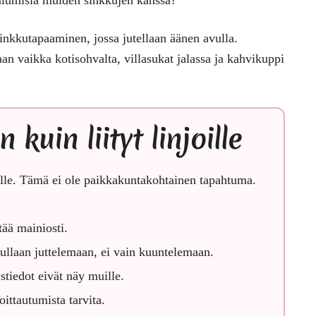
 sinkkutapaaminen, jossa jutellaan äänen avulla.
aan vaikka kotisohvalta, villasukat jalassa ja kahvikuppi
uin liityt linjoille
le.
Tämä ei ole paikkakuntakohtainen tapahtuma.
tää mainiosti.
tullaan juttelemaan, ei vain kuuntelemaan.
tiedot eivät näy muille.
ittautumista tarvita.