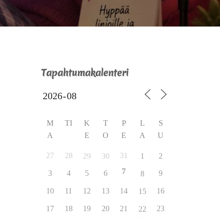
Tapahtumakalenteri
M
TI
K
T
P
L
S
A
E
O
E
A
U
27
28
31
29
30
1
2
7
3
4
5
6
9
8
10
11
12
13
14
16
15
17
18
19
20
21
23
22