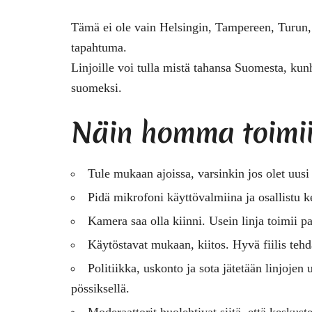
Tämä ei ole vain Helsingin, Tampereen, Turun
tapahtuma.
Linjoille voi tulla mistä tahansa Suomesta, kunh
suomeksi.
Näin homma toimi
Tule mukaan ajoissa, varsinkin jos olet uusi 
Pidä mikrofoni käyttövalmiina ja osallistu k
Kamera saa olla kiinni. Usein linja toimii 
Käytöstavat mukaan, kiitos. Hyvä fiilis teh
Politiikka, uskonto ja sota jätetään linjoje
pössiksellä.
Moderaattorit huolehtivat siitä, että keskus