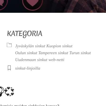
KATEGORIA
Jyväskylän sinkut
Kuopion sinkut
Oulun sinkut
Tampereen sinkut
Turun sinkut
Uudenmaan sinkut
web-netti
sinkut-linjoilla
🎧💞
uulumisia muiden sinkkujen kanssa?