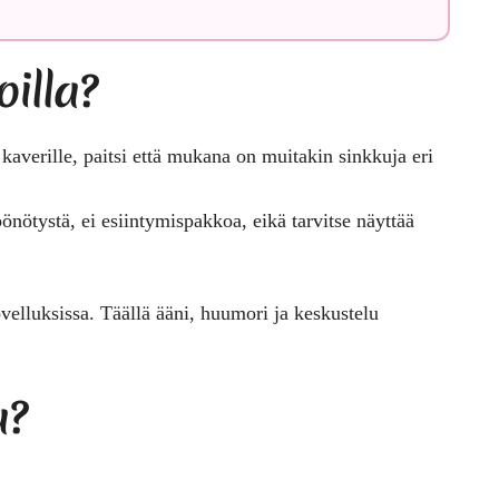
oilla?
e kaverille, paitsi että mukana on muitakin sinkkuja eri
önötystä, ei esiintymispakkoa, eikä tarvitse näyttää
elluksissa. Täällä ääni, huumori ja keskustelu
a?