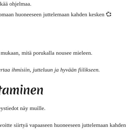
kkää ohjelmaa.
yä omaan huoneeseen juttelemaan kahden kesken 💞
n mukaan, mitä porukalla nousee mieleen.
rtaa ihmisiin, jutteluun ja hyvään fiilikseen.
htaminen
eystiedot näy muille.
 voitte siirtyä vapaaseen huoneeseen juttelemaan kahden