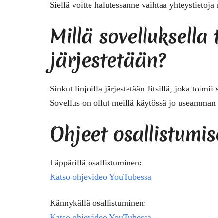
Siellä voitte halutessanne vaihtaa yhteystietoja
Millä sovelluksell
järjestetään?
Sinkut linjoilla järjestetään
Jitsillä
, joka toimii 
Sovellus on ollut meillä käytössä jo useamman
Ohjeet osallistumi
Läppärillä osallistuminen:
Katso ohjevideo YouTubessa
Kännykällä osallistuminen:
Katso ohjevideo YouTubessa