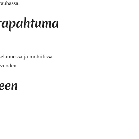
 rauhassa.
a tapahtuma
selaimessa ja mobiilissa.
 vuoden.
seen