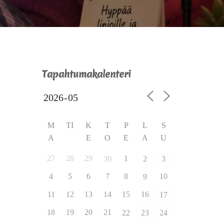
Tapahtumakalenteri
M
TI
K
T
P
L
S
A
E
O
E
A
U
27
28
29
1
30
2
3
4
5
6
7
8
10
9
11
12
13
14
15
16
17
18
19
20
21
22
23
24