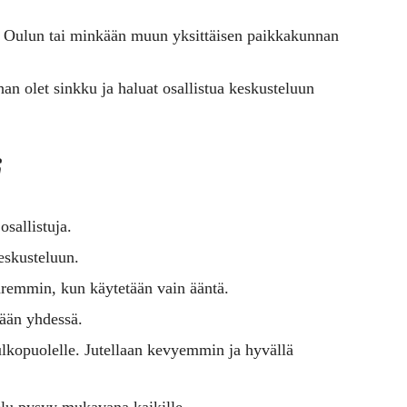
, Oulun tai minkään muun yksittäisen paikkakunnan
an olet sinkku ja haluat osallistua keskusteluun
i
osallistuja.
eskusteluun.
paremmin, kun käytetään vain ääntä.
dään yhdessä.
n ulkopuolelle. Jutellaan kevyemmin ja hyvällä
telu pysyy mukavana kaikille.