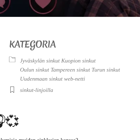
KATEGORIA
Jyväskylän sinkut
Kuopion sinkut
Oulun sinkut
Tampereen sinkut
Turun sinkut
Uudenmaan sinkut
web-netti
sinkut-linjoilla
🎧💞
uulumisia muiden sinkkujen kanssa?