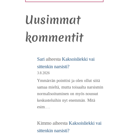
Uusimmat
kommentit
Sari
aiheesta
Kaksoisliekki vai
sittenkin narsisti?
3.8.2026
Ymmärrän pointtisi ja olen ollut siitä
samaa mieltä, mutta toisaalta narsismin
normalisoituminen on myös noussut
keskusteluihin nyt enemmän. Mitä
esim.…
Kimmo
aiheesta
Kaksoisliekki vai
sittenkin narsisti?