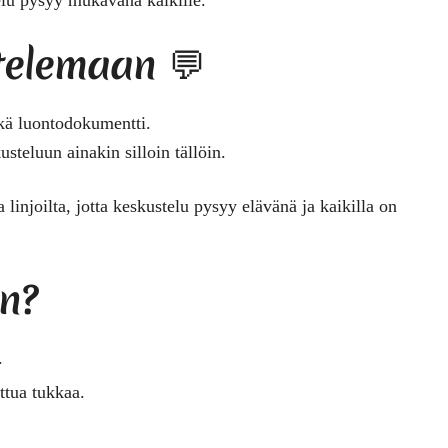
ttelemaan 💬
ikä luontodokumentti.
steluun ainakin silloin tällöin.
linjoilta, jotta keskustelu pysyy elävänä ja kaikilla on
an?
.
ettua tukkaa.