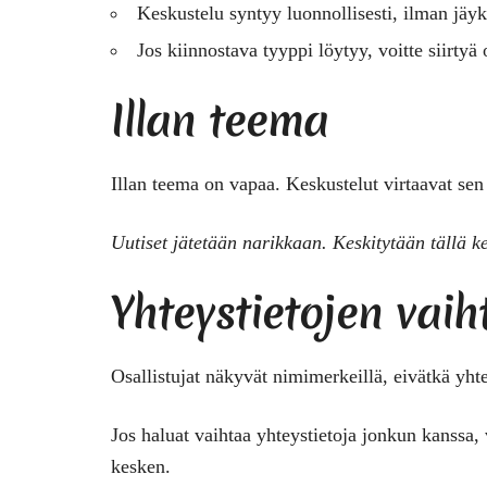
Keskustelu syntyy luonnollisesti, ilman jäy
Jos kiinnostava tyyppi löytyy, voitte siirt
Illan teema
Illan teema on vapaa. Keskustelut virtaavat se
Uutiset jätetään narikkaan. Keskitytään tällä ke
Yhteystietojen vai
Osallistujat näkyvät nimimerkeillä, eivätkä yht
Jos haluat vaihtaa yhteystietoja jonkun kanssa,
kesken.