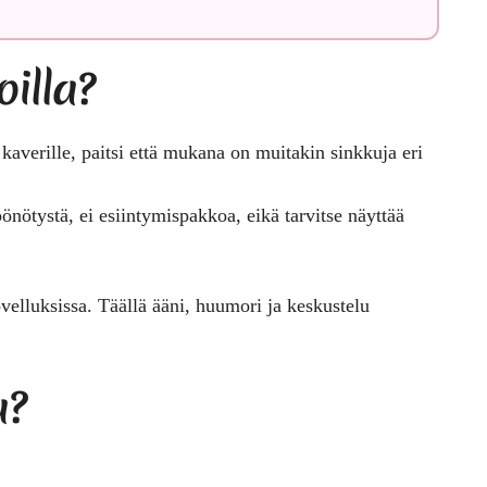
oilla?
e kaverille, paitsi että mukana on muitakin sinkkuja eri
önötystä, ei esiintymispakkoa, eikä tarvitse näyttää
elluksissa. Täällä ääni, huumori ja keskustelu
a?