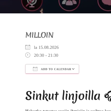
MILLOIN
la 15.08.2026
20:30 - 21:30
ADD TO CALENDAR
Download ICS
Google Calendar
iCalendar
Office 365
Outlook Live
Sinkut linjoilla 
Haluatko tutustua uusiin ihmisiin ja vaihtaa k