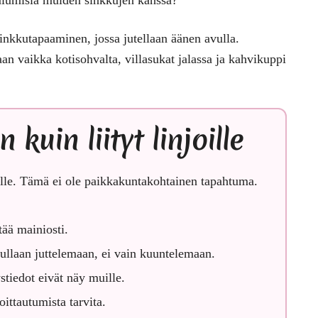
 sinkkutapaaminen, jossa jutellaan äänen avulla.
aan vaikka kotisohvalta, villasukat jalassa ja kahvikuppi
uin liityt linjoille
le.
Tämä ei ole paikkakuntakohtainen tapahtuma.
tää mainiosti.
tullaan juttelemaan, ei vain kuuntelemaan.
tiedot eivät näy muille.
ittautumista tarvita.