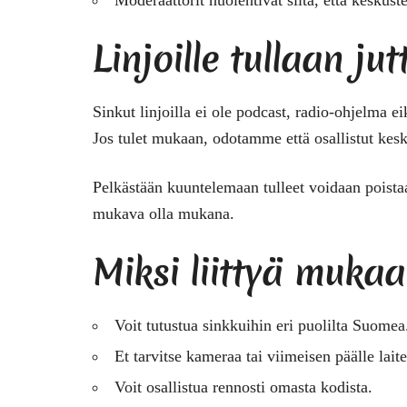
Linjoille tullaan ju
Sinkut linjoilla ei ole podcast, radio-ohjelma e
Jos tulet mukaan, odotamme että osallistut kesku
Pelkästään kuuntelemaan tulleet voidaan poistaa 
mukava olla mukana.
Miksi liittyä muka
Voit tutustua sinkkuihin eri puolilta Suomea
Et tarvitse kameraa tai viimeisen päälle lait
Voit osallistua rennosti omasta kodista.