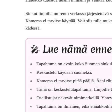
Sinkut linjoilla on rento verkossa järjestettävä
Kameraa ei tarvitse käyttää. Voit siis tulla muk
kädessä.
🎤 Lue nämä ennen k
Tapahtuma on avoin koko Suomen sinkuil
Keskustelu käydään suomeksi.
Kameraa ei tarvitse pitää päällä.
Ääni riit
Tämä on keskustelutapahtuma.
Linjoille 
Osallistujat näkyvät nimimerkeillä.
Yhteys
Tapahtuma on ilmainen
, eikä ennakkoilmo