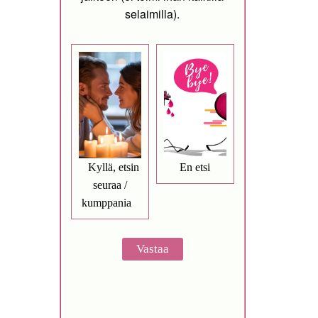
selaimilla).
Kyllä, etsin
En etsi
seuraa /
kumppania