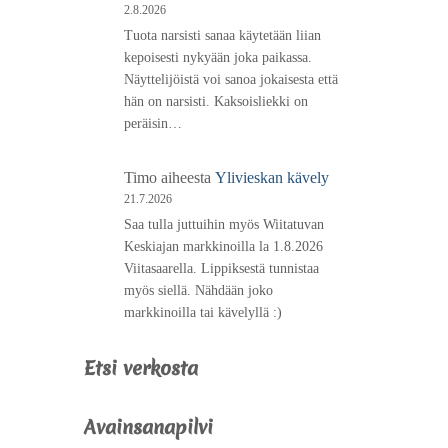
2.8.2026
Tuota narsisti sanaa käytetään liian
kepoisesti nykyään joka paikassa.
Näyttelijöistä voi sanoa jokaisesta että
hän on narsisti. Kaksoisliekki on
peräisin…
Timo
aiheesta
Ylivieskan kävely
21.7.2026
Saa tulla juttuihin myös Wiitatuvan
Keskiajan markkinoilla la 1.8.2026
Viitasaarella. Lippiksestä tunnistaa
myös siellä. Nähdään joko
markkinoilla tai kävelyllä :)
Etsi verkosta
Avainsanapilvi