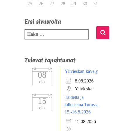
25
26
27
28
29
30
31
Etsi sivustolta
Tulevat tapahtumat
Ylivieskan kävely
08
8.08.2026
elo
Ylivieska
Taidetta ja
15
tallustelua Turussa
elo
15.-16.8.2026
15.08.2026