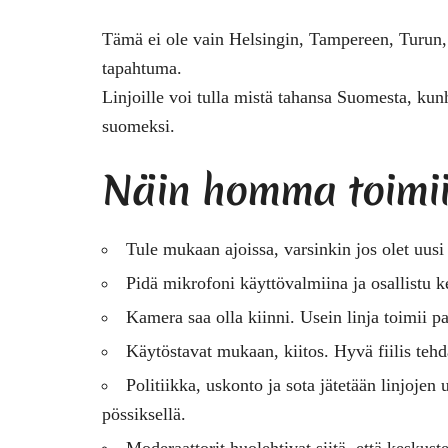
Tämä ei ole vain Helsingin, Tampereen, Turun
tapahtuma.
Linjoille voi tulla mistä tahansa Suomesta, kunh
suomeksi.
Näin homma toimi
Tule mukaan ajoissa, varsinkin jos olet uusi 
Pidä mikrofoni käyttövalmiina ja osallistu k
Kamera saa olla kiinni. Usein linja toimii 
Käytöstavat mukaan, kiitos. Hyvä fiilis teh
Politiikka, uskonto ja sota jätetään linjoje
pössiksellä.
Moderaattorit huolehtivat siitä, että keskus