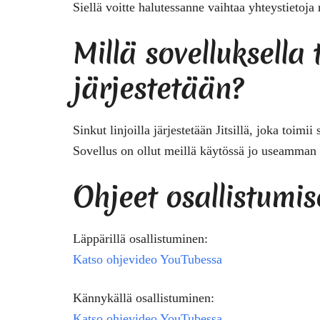
Siellä voitte halutessanne vaihtaa yhteystietoja
Millä sovelluksell
järjestetään?
Sinkut linjoilla järjestetään
Jitsillä
, joka toimii 
Sovellus on ollut meillä käytössä jo useamman
Ohjeet osallistumi
Läppärillä osallistuminen:
Katso ohjevideo YouTubessa
Kännykällä osallistuminen:
Katso ohjevideo YouTubessa