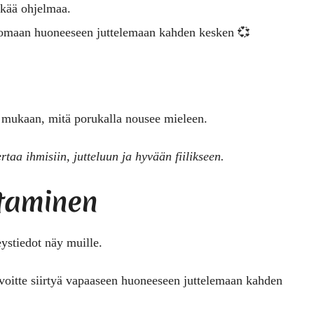
kkää ohjelmaa.
yä omaan huoneeseen juttelemaan kahden kesken 💞
n mukaan, mitä porukalla nousee mieleen.
rtaa ihmisiin, jutteluun ja hyvään fiilikseen.
htaminen
eystiedot näy muille.
 voitte siirtyä vapaaseen huoneeseen juttelemaan kahden