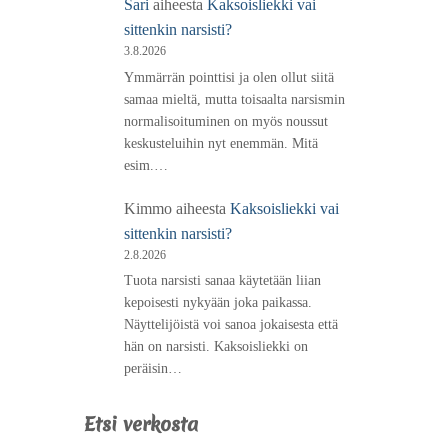
Sari
aiheesta
Kaksoisliekki vai
sittenkin narsisti?
3.8.2026
Ymmärrän pointtisi ja olen ollut siitä
samaa mieltä, mutta toisaalta narsismin
normalisoituminen on myös noussut
keskusteluihin nyt enemmän. Mitä
esim.…
Kimmo
aiheesta
Kaksoisliekki vai
sittenkin narsisti?
2.8.2026
Tuota narsisti sanaa käytetään liian
kepoisesti nykyään joka paikassa.
Näyttelijöistä voi sanoa jokaisesta että
hän on narsisti. Kaksoisliekki on
peräisin…
Etsi verkosta