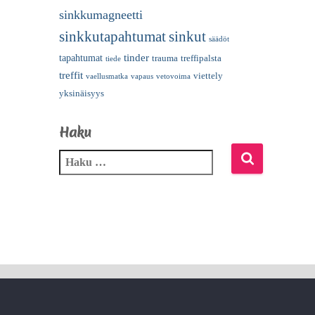
sinkkumagneetti
sinkkutapahtumat
sinkut
säädöt
tinder
tapahtumat
trauma
treffipalsta
tiede
treffit
viettely
vaellusmatka
vapaus
vetovoima
yksinäisyys
Haku