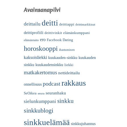
Avainsanapilvi
deitti
deittailu
deittiappi
deittimarkkinat
deittiprofiili
deittivinkit
elämänkumppani
ero
Facebook Dating
elämäntaito
horoskooppi
ihastuminen
kaksoisliekki
kuukauden-sinkku
kuukauden
sinkku
kuukaudensinkku
liekki
matkakertomus
nettideittailu
rakkaus
podcast
onnellisuus
seuranhaku
SeOikea
seura
sinkku
sielunkumppani
sinkkublogi
sinkkuelämää
sinkkujuhannus