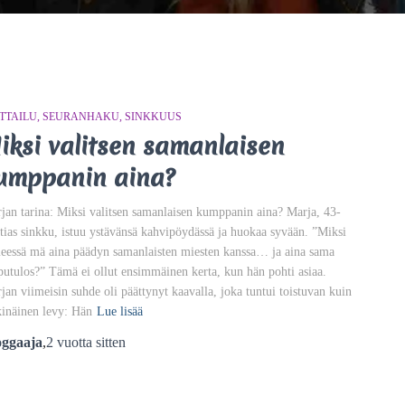
TTAILU
SEURANHAKU
SINKKUUS
iksi valitsen samanlaisen
umppanin aina?
jan tarina: Miksi valitsen samanlaisen kumppanin aina? Marja, 43-
tias sinkku, istuu ystävänsä kahvipöydässä ja huokaa syvään. ”Miksi
eessä mä aina päädyn samanlaisten miesten kanssa… ja aina sama
putulos?” Tämä ei ollut ensimmäinen kerta, kun hän pohti asiaa.
jan viimeisin suhde oli päättynyt kaavalla, joka tuntui toistuvan kuin
kinäinen levy: Hän
Lue lisää
oggaaja
,
2 vuotta
sitten