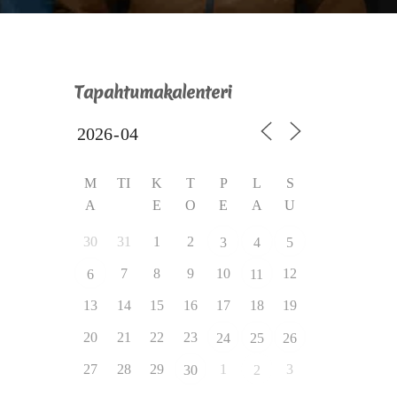
Tapahtumakalenteri
M
TI
K
T
P
L
S
A
E
O
E
A
U
30
31
1
2
3
4
5
7
8
9
10
12
6
11
13
14
15
16
17
18
19
20
21
22
23
24
25
26
27
28
29
1
3
30
2