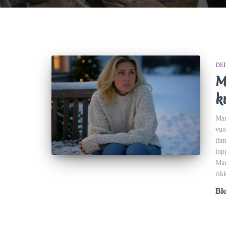
DEI
M
k
Mar
vuo
ihm
lop
Mar
rik
Bl