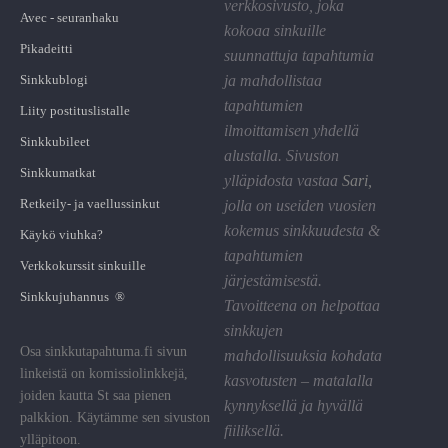
verkkosivusto, joka
Avec - seuranhaku
kokoaa sinkuille
Pikadeitti
suunnattuja tapahtumia
Sinkkublogi
ja mahdollistaa
tapahtumien
Liity postituslistalle
ilmoittamisen yhdellä
Sinkkubileet
alustalla. Sivuston
Sinkkumatkat
ylläpidosta vastaa
Sari
,
Retkeily- ja vaellussinkut
jolla on useiden vuosien
kokemus sinkkuudesta &
Käykö viuhka?
tapahtumien
Verkkokurssit sinkuille
järjestämisestä.
Sinkkujuhannus ®
Tavoitteena on helpottaa
sinkkujen
Osa sinkkutapahtuma.fi sivun
mahdollisuuksia kohdata
linkeistä on komissiolinkkejä,
kasvotusten – matalalla
joiden kautta St saa pienen
kynnyksellä ja hyvällä
palkkion. Käytämme sen sivuston
fiiliksellä.
ylläpitoon.