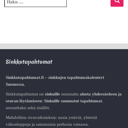
Sinkkutapahtumat
Sinkkutapahtumat.fi – sinkkujen tapahtumakalenteri
Suomessa.
Sinkkutapahtumat on
sinkuille
suunnattu
alusta
yhdessäoloon ja
seuran löytämiseen
:
Sinkuille suunnatut tapahtumat
,
seuranhaku sekä sisällöt.
Mahdollisia sivuvaikutuksia: uusia ystäviä, yhteisiä
viikonloppuja ja satunnaisia perhosia vatsassa.