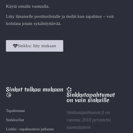
Käytä omalla vastuulla.
Liity ilmaiselle postituslistalle ja tiedät kun tapahtuu – voit
kohdata jotain sykähdyttävää.
Sinkku: liity mukaan
Sinkut tulkaa mukaan
💞
😘
Sinkkutapahtumat
on vain sinkuille
Tapahtumat
Sinkkutapahtumat.fi on
vuonna 2018 perustettu
Sinkkuillat
suomalainen
Liekki - tapahtumien jatkumo