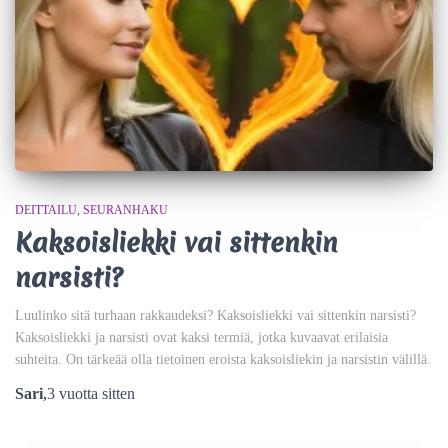
DEITTAILU
SEURANHAKU
Kaksoisliekki vai sittenkin
narsisti?
Luulinko sitä turhaan rakkaudeksi? Kaksoisliekki vai sittenkin narsisti?
Kaksoisliekki ja narsisti ovat kaksi termiä, jotka kuvaavat erilaisia
suhteita. On tärkeää olla tietoinen eroista kaksoisliekin ja narsistin välillä.
Sari
,
3 vuotta
sitten