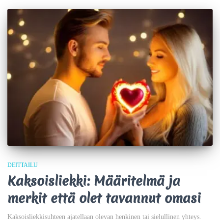
DEITTAILU
Kaksoisliekki: Määritelmä ja
merkit että olet tavannut omasi
Kaksoisliekkisuhteen ajatellaan olevan henkinen tai sielullinen yhteys.