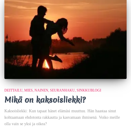
DEITTAILU
MIES
NAINEN
SEURANHAKU
SINKKUBLOGI
Mikä on kaksoisliekki?
Kaksoisliekki: Kun tapaat hänet elämäsi muuttuu. Hän haastaa sinut
kohtaamaan ehdotonta rakkautta ja kasvamaan ihmisenä. Voiko meille
olla vain se yksi ja oikea?