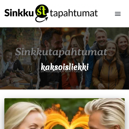
ILMOITA
kaksoisliekki