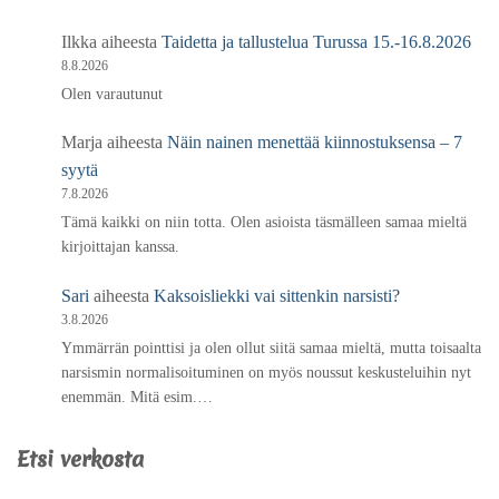
Ilkka
aiheesta
Taidetta ja tallustelua Turussa 15.-16.8.2026
8.8.2026
Olen varautunut
Marja
aiheesta
Näin nainen menettää kiinnostuksensa – 7
syytä
7.8.2026
Tämä kaikki on niin totta. Olen asioista täsmälleen samaa mieltä
kirjoittajan kanssa.
Sari
aiheesta
Kaksoisliekki vai sittenkin narsisti?
3.8.2026
Ymmärrän pointtisi ja olen ollut siitä samaa mieltä, mutta toisaalta
narsismin normalisoituminen on myös noussut keskusteluihin nyt
enemmän. Mitä esim.…
Etsi verkosta