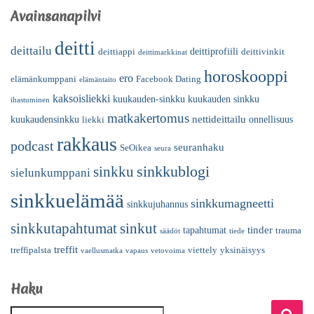
Avainsanapilvi
deitti
deittailu
deittiprofiili
deittiappi
deittivinkit
deittimarkkinat
horoskooppi
ero
elämänkumppani
Facebook Dating
elämäntaito
kaksoisliekki
kuukauden-sinkku
kuukauden sinkku
ihastuminen
matkakertomus
nettideittailu
kuukaudensinkku
onnellisuus
liekki
rakkaus
podcast
seuranhaku
SeOikea
seura
sinkkublogi
sinkku
sielunkumppani
sinkkuelämää
sinkkumagneetti
sinkkujuhannus
sinkkutapahtumat
sinkut
tinder
tapahtumat
trauma
säädöt
tiede
treffit
treffipalsta
viettely
yksinäisyys
vaellusmatka
vapaus
vetovoima
Haku