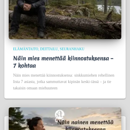
ELÄMÄNTAITO
DEITTAILU
SEURANHAKU
Näin mies menettää kiinnostuksensa –
7 kohtaa
Näin mies menettää kiinnostuksensa: sinkkumiehen rehellinen
lista 7 asiasta, jotka sammuttavat kipinän keski-iässä – ja tie
takaisin omaan miehuuteen