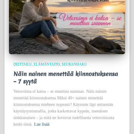
DEITTAILU
ELÄMÄNTAITO
SEURANHAKU
Näin nainen menettää kiinnostuksensa
– 7 syytä
Vetovoima ei katoa – se muuttuu suunnan. Näin nainen
menettää kiinnostuksensa Miksi 40+ nainen menettää
kiinnostuksensa mieheen nopeasti? Käymme läpi seitsemän
käyttäytymismallia, jotka karkottavat kypsän, itsenäisen
sinkkunaisen – ja mitä ne kertovat todellisesta vetovoimasta
keski-iässä.
Lue lisää