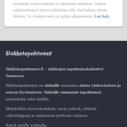
löytämään itsearvostuksen ja rakkauden uudelleen. Sinkun
rakkauselämä ei muutu pelkästään sillä, että kohtaat oikean
ihmisen. Se muuttuu usein jo paljon aikaisemmin,
Lue lisää
Sinkkutapahtumat
Sinkkutapahtumat.fi – sinkkujen tapahtumakalenteri
Suomessa.
Sinkkutapahtumat on
sinkuille
suunnattu
alusta
yhdessäoloon ja
seuran löytämiseen
:
Sinkuille suunnatut tapahtumat
,
seuranhaku sekä sisällöt.
Mahdollisia sivuvaikutuksia: uusia ystäviä, yhteisiä
viikonloppuja ja satunnaisia perhosia vatsassa.
Käytä omalla vastuulla.