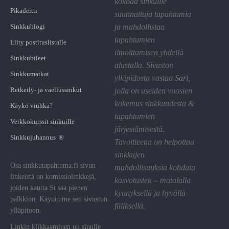
kokoaa sinkuille
Pikadeitti
suunnattuja tapahtumia
Sinkkublogi
ja mahdollistaa
tapahtumien
Liity postituslistalle
ilmoittamisen yhdellä
Sinkkubileet
alustalla. Sivuston
Sinkkumatkat
ylläpidosta vastaa
Sari
,
Retkeily- ja vaellussinkut
jolla on useiden vuosien
kokemus sinkkuudesta &
Käykö viuhka?
tapahtumien
Verkkokurssit sinkuille
järjestämisestä.
Sinkkujuhannus ®
Tavoitteena on helpottaa
sinkkujen
Osa sinkkutapahtuma.fi sivun
mahdollisuuksia kohdata
linkeistä on komissiolinkkejä,
kasvotusten – matalalla
joiden kautta St saa pienen
kynnyksellä ja hyvällä
palkkion. Käytämme sen sivuston
fiiliksellä.
ylläpitoon.
Linkin klikkaaminen on sinulle