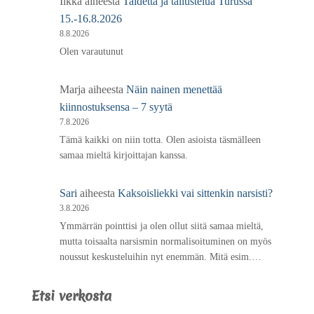
Ilkka
aiheesta
Taidetta ja tallustelua Turussa
15.-16.8.2026
8.8.2026
Olen varautunut
Marja
aiheesta
Näin nainen menettää
kiinnostuksensa – 7 syytä
7.8.2026
Tämä kaikki on niin totta. Olen asioista täsmälleen
samaa mieltä kirjoittajan kanssa.
Sari
aiheesta
Kaksoisliekki vai sittenkin narsisti?
3.8.2026
Ymmärrän pointtisi ja olen ollut siitä samaa mieltä,
mutta toisaalta narsismin normalisoituminen on myös
noussut keskusteluihin nyt enemmän. Mitä esim.…
Etsi verkosta