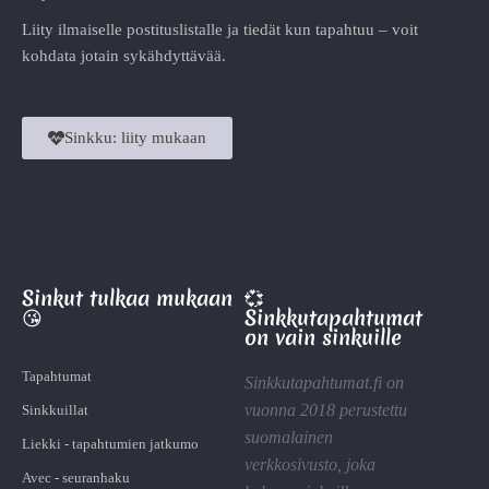
Liity ilmaiselle postituslistalle ja tiedät kun tapahtuu – voit
kohdata jotain sykähdyttävää.
Sinkku: liity mukaan
Sinkut tulkaa mukaan
💞
😘
Sinkkutapahtumat
on vain sinkuille
Tapahtumat
Sinkkutapahtumat.fi on
vuonna 2018 perustettu
Sinkkuillat
suomalainen
Liekki - tapahtumien jatkumo
verkkosivusto, joka
Avec - seuranhaku