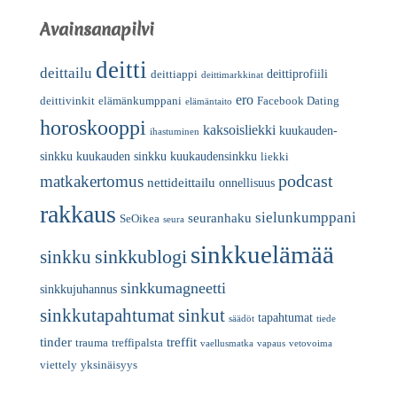
Avainsanapilvi
deitti
deittailu
deittiprofiili
deittiappi
deittimarkkinat
ero
deittivinkit
elämänkumppani
Facebook Dating
elämäntaito
horoskooppi
kaksoisliekki
kuukauden-
ihastuminen
sinkku
kuukauden sinkku
kuukaudensinkku
liekki
podcast
matkakertomus
nettideittailu
onnellisuus
rakkaus
sielunkumppani
seuranhaku
SeOikea
seura
sinkkuelämää
sinkkublogi
sinkku
sinkkumagneetti
sinkkujuhannus
sinkkutapahtumat
sinkut
tapahtumat
säädöt
tiede
tinder
treffit
trauma
treffipalsta
vaellusmatka
vapaus
vetovoima
viettely
yksinäisyys