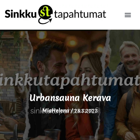
ILMOITA
Urbansauna Kerava
MiaHelena
/
28.5.2023