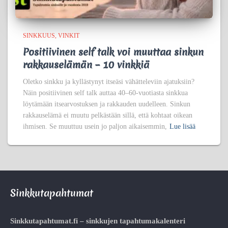
SINKKUUS
VINKIT
Positiivinen self talk voi muuttaa sinkun
rakkauselämän – 10 vinkkiä
Oletko sinkku ja kyllästynyt itseäsi vähätteleviin ajatuksiin?
Näin positiivinen self talk auttaa 40–60-vuotiasta sinkkua
löytämään itsearvostuksen ja rakkauden uudelleen. Sinkun
rakkauselämä ei muutu pelkästään sillä, että kohtaat oikean
ihmisen. Se muuttuu usein jo paljon aikaisemmin,
Lue lisää
Sinkkutapahtumat
Sinkkutapahtumat.fi – sinkkujen tapahtumakalenteri