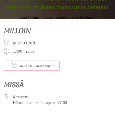
MILLOIN
pe 27.03.2026
17:00 - 20:00
ADD TO CALENDAR
Download ICS
Google Calendar
iCalendar
Office 365
Outlook Live
MISSÄ
Kammari
Hämeenkatu 28, Tampere, 33100