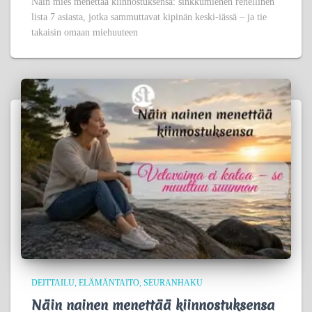
Näin mies menettää kiinnostuksensa: sinkkumiehen rehellinen
lista 7 asiasta, jotka sammuttavat kipinän keski-iässä – ja tie
takaisin omaan miehuuteen
DEITTAILU
ELÄMÄNTAITO
SEURANHAKU
Näin nainen menettää kiinnostuksensa