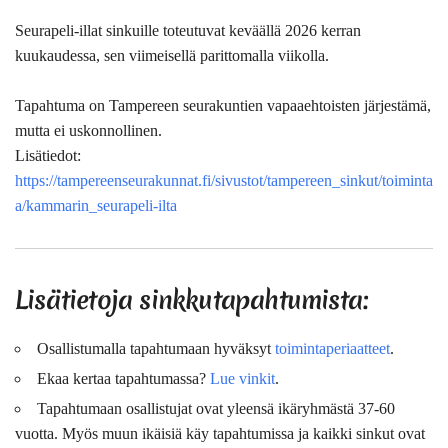
Seurapeli-illat sinkuille toteutuvat keväällä 2026 kerran
kuukaudessa, sen viimeisellä parittomalla viikolla.
Tapahtuma on Tampereen seurakuntien vapaaehtoisten järjestämä,
mutta ei uskonnollinen.
Lisätiedot:
https://tampereenseurakunnat.fi/sivustot/tampereen_sinkut/toiminta
a/kammarin_seurapeli-ilta
Lisätietoja sinkkutapahtumista:
Osallistumalla tapahtumaan hyväksyt
toimintaperiaatteet
.
Ekaa kertaa tapahtumassa?
Lue vinkit
.
Tapahtumaan osallistujat ovat
yleensä
ikäryhmästä 37-60
vuotta. Myös muun ikäisiä käy tapahtumissa ja kaikki sinkut ovat