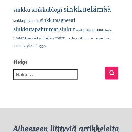
sinkkuelämää
sinkkublogi
sinkku
sinkkumagneetti
sinkkujuhannus
sinkkutapahtumat
sinkut
tapahtumat
säädöt
tiede
tinder
treffit
trauma
treffipalsta
vaellusmatka
vapaus
vetovoima
viettely
yksinäisyys
Haku
Aiheeseen liittyviä artikkeleita