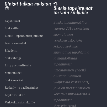
Sinkut tulkaa mukaan
💞
😘
Sinkkutapahtumat
on vain sinkuille
Tapahtumat
Sinkkutapahtumat.fi on
vuonna 2018 perustettu
Sinkkuillat
suomalainen
Liekki - tapahtumien jatkumo
verkkosivusto, joka
Avec - seuranhaku
kokoaa sinkuille
Pikadeitti
suunnattuja tapahtumia
Sinkkublogi
ja mahdollistaa
tapahtumien
Liity postituslistalle
ilmoittamisen yhdellä
Sinkkubileet
alustalla. Sivuston
Sinkkumatkat
ylläpidosta vastaa
Sari
,
Retkeily- ja vaellussinkut
jolla on useiden vuosien
kokemus sinkkuudesta &
Käykö viuhka?
tapahtumien
Verkkokurssit sinkuille
järjestämisestä.