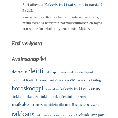
Sari
aiheesta
Kaksoisliekki vai sittenkin narsisti?
3.8.2026
Ymmärrän pointtisi ja olen ollut siitä samaa mieltä,
mutta toisaalta narsismin normalisoituminen on myös
noussut keskusteluihin nyt enemmän. Mitä esim.…
Etsi verkosta
Avainsanapilvi
deitti
deittailu
deittiprofiili
deittiappi
deittimarkkinat
ero
deittivinkit
elämänkumppani
Facebook Dating
elämäntaito
horoskooppi
kaksoisliekki
kuukauden-
ihastuminen
sinkku
kuukauden sinkku
kuukaudensinkku
liekki
podcast
matkakertomus
nettideittailu
onnellisuus
rakkaus
sielunkumppani
seuranhaku
SeOikea
seura