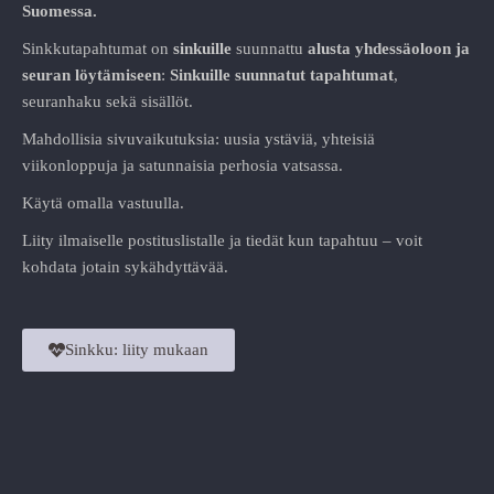
Suomessa.
Sinkkutapahtumat on
sinkuille
suunnattu
alusta
yhdessäoloon ja
seuran löytämiseen
:
Sinkuille suunnatut tapahtumat
,
seuranhaku sekä sisällöt.
Mahdollisia sivuvaikutuksia: uusia ystäviä, yhteisiä
viikonloppuja ja satunnaisia perhosia vatsassa.
Käytä omalla vastuulla.
Liity ilmaiselle postituslistalle ja tiedät kun tapahtuu – voit
kohdata jotain sykähdyttävää.
Sinkku: liity mukaan