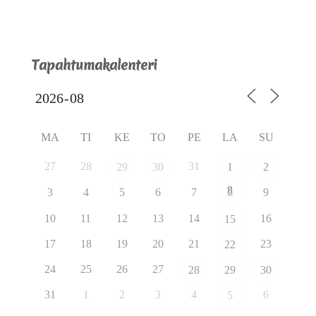
Tapahtumakalenteri
MA
TI
KE
TO
PE
LA
SU
27
28
31
29
30
1
2
8
3
4
5
6
7
9
10
11
12
13
14
16
15
17
18
19
20
21
23
22
24
25
26
27
28
29
30
31
1
2
3
4
6
5