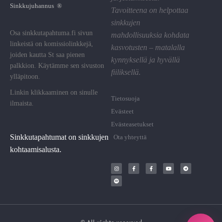
Sinkkujuhannus ®
Tavoitteena on helpottaa
sinkkujen
Osa sinkkutapahtuma.fi sivun
mahdollisuuksia kohdata
linkeistä on komissiolinkkejä,
kasvotusten – matalalla
joiden kautta St saa pienen
kynnyksellä ja hyvällä
palkkion. Käytämme sen sivuston
fiiliksellä.
ylläpitoon.
Linkin klikkaaminen on sinulle
Tietosuoja
ilmaista.
Evästeet
Evästeasetukset
Sinkkutapahtumat on sinkkujen
Ota yhteyttä
kohtaamisalusta.