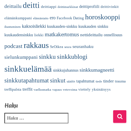
deitti
deittailu
deittiprofiili
deittiappi
deittivinkit
deittimarkkinat
horoskooppi
ero
elämänkumppani
Facebook Dating
elämäntaito
kaksoisliekki
kuukauden-sinkku
kuukauden sinkku
ihastuminen
matkakertomus
nettideittailu
kuukaudensinkku
onnellisuus
liekki
rakkaus
podcast
seuranhaku
SeOikea
seura
sinkkublogi
sinkku
sielunkumppani
sinkkuelämää
sinkkumagneetti
sinkkujuhannus
sinkkutapahtumat
sinkut
tinder
tapahtumat
trauma
säädöt
tiede
treffit
treffipalsta
viettely
yksinäisyys
vaellusmatka
vapaus
vetovoima
Haku