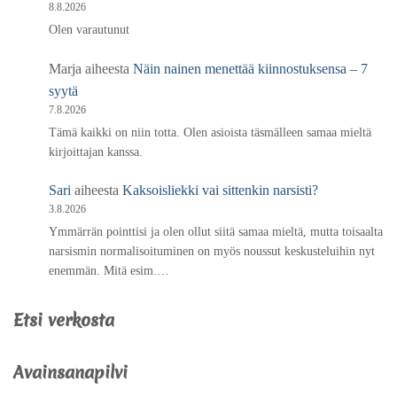
8.8.2026
Olen varautunut
Marja
aiheesta
Näin nainen menettää kiinnostuksensa – 7
syytä
7.8.2026
Tämä kaikki on niin totta. Olen asioista täsmälleen samaa mieltä
kirjoittajan kanssa.
Sari
aiheesta
Kaksoisliekki vai sittenkin narsisti?
3.8.2026
Ymmärrän pointtisi ja olen ollut siitä samaa mieltä, mutta toisaalta
narsismin normalisoituminen on myös noussut keskusteluihin nyt
enemmän. Mitä esim.…
Etsi verkosta
Avainsanapilvi