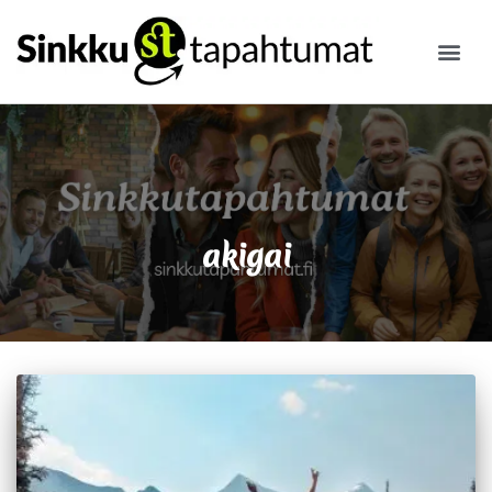
ILMOITA
akigai