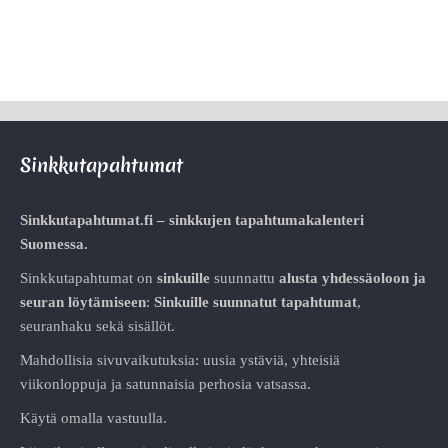
Sinkkutapahtumat
Sinkkutapahtumat.fi – sinkkujen tapahtumakalenteri
Suomessa.
Sinkkutapahtumat on
sinkuille
suunnattu
alusta
yhdessäoloon ja
seuran löytämiseen
:
Sinkuille suunnatut tapahtumat
,
seuranhaku sekä sisällöt.
Mahdollisia sivuvaikutuksia: uusia ystäviä, yhteisiä
viikonloppuja ja satunnaisia perhosia vatsassa.
Käytä omalla vastuulla.