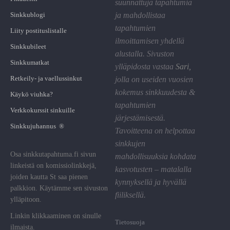
suunnattuja tapahtumia
Sinkkublogi
ja mahdollistaa
tapahtumien
Liity postituslistalle
ilmoittamisen yhdellä
Sinkkubileet
alustalla. Sivuston
Sinkkumatkat
ylläpidosta vastaa
Sari
,
Retkeily- ja vaellussinkut
jolla on useiden vuosien
kokemus sinkkuudesta &
Käykö viuhka?
tapahtumien
Verkkokurssit sinkuille
järjestämisestä.
Sinkkujuhannus ®
Tavoitteena on helpottaa
sinkkujen
Osa sinkkutapahtuma.fi sivun
mahdollisuuksia kohdata
linkeistä on komissiolinkkejä,
kasvotusten – matalalla
joiden kautta St saa pienen
kynnyksellä ja hyvällä
palkkion. Käytämme sen sivuston
fiiliksellä.
ylläpitoon.
Linkin klikkaaminen on sinulle
Tietosuoja
ilmaista.