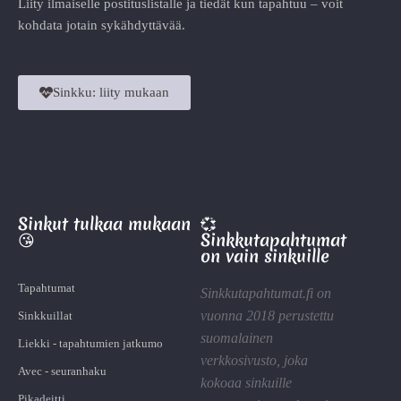
Liity ilmaiselle postituslistalle ja tiedät kun tapahtuu – voit
kohdata jotain sykähdyttävää.
Sinkku: liity mukaan
Sinkut tulkaa mukaan
💞
😘
Sinkkutapahtumat
on vain sinkuille
Tapahtumat
Sinkkutapahtumat.fi on
vuonna 2018 perustettu
Sinkkuillat
suomalainen
Liekki - tapahtumien jatkumo
verkkosivusto, joka
Avec - seuranhaku
kokoaa sinkuille
Pikadeitti