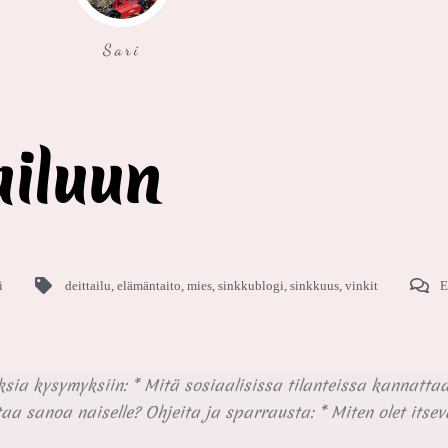
Sari
ailuun
i
deittailu
,
elämäntaito
,
mies
,
sinkkublogi
,
sinkkuus
,
vinkit
E
ia kysymyksiin: * Mitä sosiaalisissa tilanteissa kannatta
a sanoa naiselle? Ohjeita ja sparrausta: * Miten olet itse