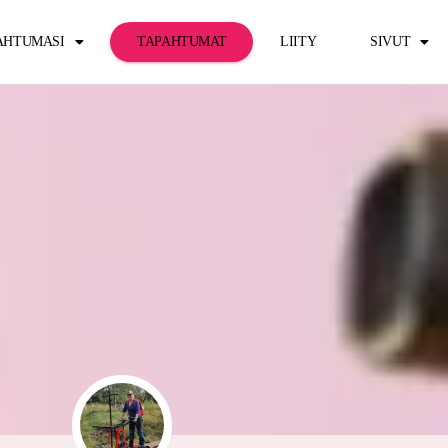
PAHTUMASI
TAPAHTUMAT
LIITY
SIVUT