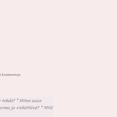
i kommentteja
a tehdä? * Miten saan
varma ja viehättävä? * Mitä