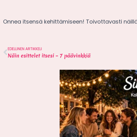
Onnea itsensä kehittämiseen! Toivottavasti näill
EDELLINEN ARTIKKELI
Näin esittelet itsesi – 7 päävinkkiä