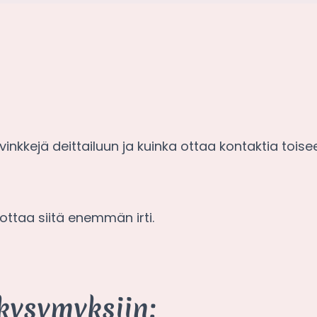
nkkejä deittailuun ja kuinka ottaa kontaktia toise
ottaa siitä enemmän irti.
kysymyksiin: