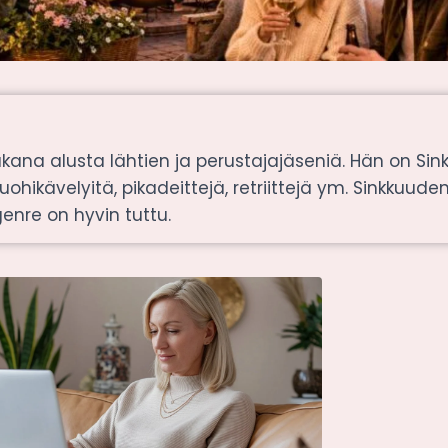
kana alusta lähtien ja perustajajäseniä. Hän on Sin
 vuohikävelyitä, pikadeittejä, retriittejä ym. Sinkkuuden 
enre on hyvin tuttu.