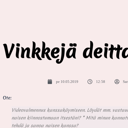
Vinkkejä deitt
pe 10.05.2019
12:58
Sar
Ote:
Videovalmennus kanssakäymiseen. Löydät mm. vastauks
naisen kiinnostumaan itsestäni? * Mitä minun kannatta
tehdä ja sanoa naisen kanssa?