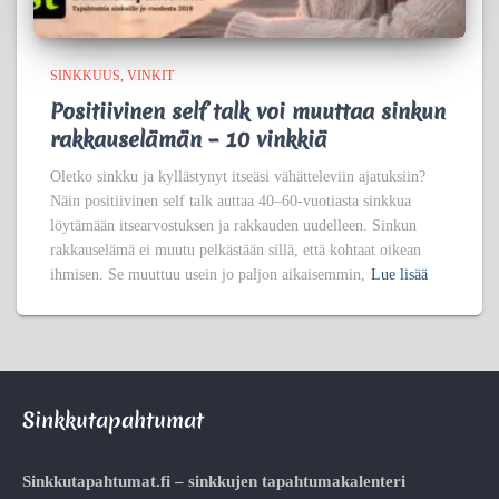
SINKKUUS
VINKIT
Positiivinen self talk voi muuttaa sinkun
rakkauselämän – 10 vinkkiä
Oletko sinkku ja kyllästynyt itseäsi vähätteleviin ajatuksiin?
Näin positiivinen self talk auttaa 40–60-vuotiasta sinkkua
löytämään itsearvostuksen ja rakkauden uudelleen. Sinkun
rakkauselämä ei muutu pelkästään sillä, että kohtaat oikean
ihmisen. Se muuttuu usein jo paljon aikaisemmin,
Lue lisää
Sinkkutapahtumat
Sinkkutapahtumat.fi – sinkkujen tapahtumakalenteri