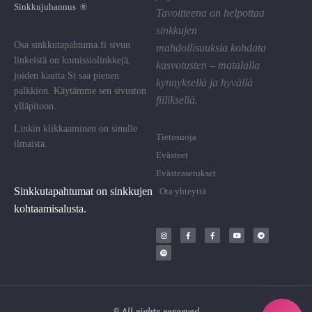
Sinkkujuhannus ®
Tavoitteena on helpottaa
sinkkujen
Osa sinkkutapahtuma.fi sivun
mahdollisuuksia kohdata
linkeistä on komissiolinkkejä,
kasvotusten – matalalla
joiden kautta St saa pienen
kynnyksellä ja hyvällä
palkkion. Käytämme sen sivuston
fiiliksellä.
ylläpitoon.
Linkin klikkaaminen on sinulle
Tietosuoja
ilmaista.
Evästeet
Evästeasetukset
Sinkkutapahtumat on sinkkujen
Ota yhteyttä
kohtaamisalusta.
© All rights reserved