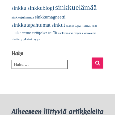
sinkkuelämää
sinkkublogi
sinkku
sinkkumagneetti
sinkkujuhannus
sinkkutapahtumat
sinkut
tapahtumat
säädöt
tiede
tinder
treffit
trauma
treffipalsta
vaellusmatka
vapaus
vetovoima
viettely
yksinäisyys
Haku
Aiheeseen liittyviä artikkeleita