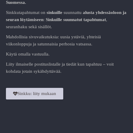
Suomessa.
Sinkkutapahtumat on
sinkuille
suunnattu
alusta
yhdessäoloon ja
seuran löytämiseen
:
Sinkuille suunnatut tapahtumat
,
seuranhaku sekä sisällöt.
Mahdollisia sivuvaikutuksia: uusia ystäviä, yhteisiä
viikonloppuja ja satunnaisia perhosia vatsassa.
Käytä omalla vastuulla.
Liity ilmaiselle postituslistalle ja tiedät kun tapahtuu – voit
kohdata jotain sykähdyttävää.
Sinkku: liity mukaan