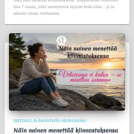
Näin mies menettää kiinnostuksensa: sinkkumiehen rehellinen
lista 7 asiasta, jotka sammuttavat kipinän keski-iässä – ja tie
takaisin omaan miehuuteen
DEITTAILU
ELÄMÄNTAITO
SEURANHAKU
Näin nainen menettää kiinnostuksensa