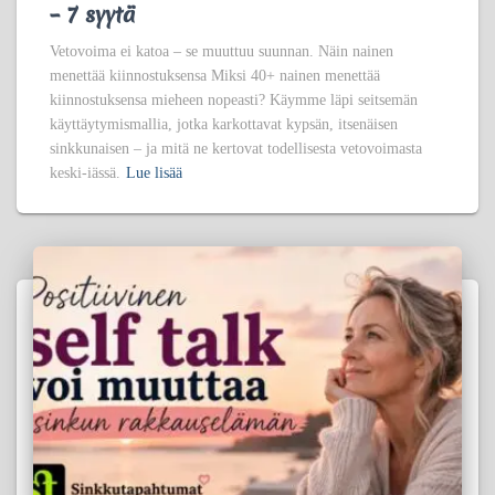
– 7 syytä
Vetovoima ei katoa – se muuttuu suunnan. Näin nainen
menettää kiinnostuksensa Miksi 40+ nainen menettää
kiinnostuksensa mieheen nopeasti? Käymme läpi seitsemän
käyttäytymismallia, jotka karkottavat kypsän, itsenäisen
sinkkunaisen – ja mitä ne kertovat todellisesta vetovoimasta
keski-iässä.
Lue lisää