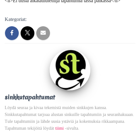
<li>Ei uusia aikataulutettuja tapahtumia tässä paikassa</li>
Kategoriat:
sinkkutapahtumat
Löydä seuraa ja kivaa tekemistä muiden sinkkujen kanssa.
Sinkkutapahtumat tarjoaa alustan sinkuille tapahtumiin ja seuranhakuaan.
Tule tapahtumiin ja lähde uusia ystäviä ja kokemuksia rikkaampana.
Tapahtuman tekijöitä löydät
tiimi
-sivulta.