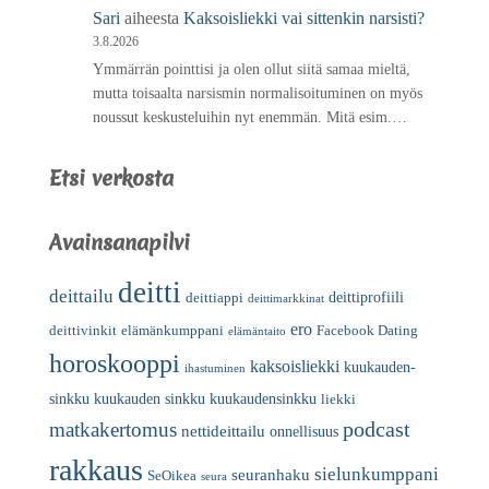
Sari
aiheesta
Kaksoisliekki vai sittenkin narsisti?
3.8.2026
Ymmärrän pointtisi ja olen ollut siitä samaa mieltä,
mutta toisaalta narsismin normalisoituminen on myös
noussut keskusteluihin nyt enemmän. Mitä esim.…
Etsi verkosta
Avainsanapilvi
deitti
deittailu
deittiprofiili
deittiappi
deittimarkkinat
ero
deittivinkit
elämänkumppani
Facebook Dating
elämäntaito
horoskooppi
kaksoisliekki
kuukauden-
ihastuminen
sinkku
kuukauden sinkku
kuukaudensinkku
liekki
podcast
matkakertomus
nettideittailu
onnellisuus
rakkaus
sielunkumppani
seuranhaku
SeOikea
seura