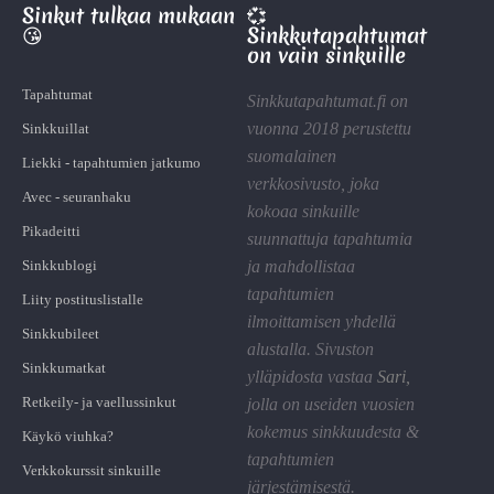
Sinkut tulkaa mukaan
💞
😘
Sinkkutapahtumat
on vain sinkuille
Tapahtumat
Sinkkutapahtumat.fi on
vuonna 2018 perustettu
Sinkkuillat
suomalainen
Liekki - tapahtumien jatkumo
verkkosivusto, joka
Avec - seuranhaku
kokoaa sinkuille
Pikadeitti
suunnattuja tapahtumia
Sinkkublogi
ja mahdollistaa
tapahtumien
Liity postituslistalle
ilmoittamisen yhdellä
Sinkkubileet
alustalla. Sivuston
Sinkkumatkat
ylläpidosta vastaa
Sari
,
Retkeily- ja vaellussinkut
jolla on useiden vuosien
kokemus sinkkuudesta &
Käykö viuhka?
tapahtumien
Verkkokurssit sinkuille
järjestämisestä.