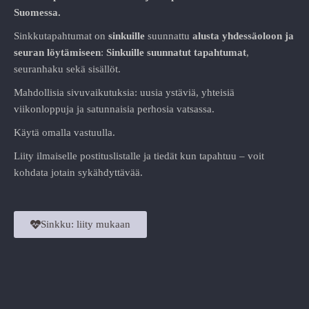
Suomessa.
Sinkkutapahtumat on
sinkuille
suunnattu
alusta
yhdessäoloon ja
seuran löytämiseen
:
Sinkuille suunnatut tapahtumat
,
seuranhaku sekä sisällöt.
Mahdollisia sivuvaikutuksia: uusia ystäviä, yhteisiä
viikonloppuja ja satunnaisia perhosia vatsassa.
Käytä omalla vastuulla.
Liity ilmaiselle postituslistalle ja tiedät kun tapahtuu – voit
kohdata jotain sykähdyttävää.
Sinkku: liity mukaan