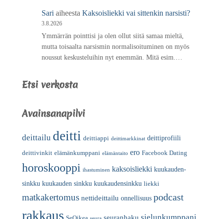
Sari
aiheesta
Kaksoisliekki vai sittenkin narsisti?
3.8.2026
Ymmärrän pointtisi ja olen ollut siitä samaa mieltä,
mutta toisaalta narsismin normalisoituminen on myös
noussut keskusteluihin nyt enemmän. Mitä esim.…
Etsi verkosta
Avainsanapilvi
deitti
deittailu
deittiprofiili
deittiappi
deittimarkkinat
ero
deittivinkit
elämänkumppani
Facebook Dating
elämäntaito
horoskooppi
kaksoisliekki
kuukauden-
ihastuminen
sinkku
kuukauden sinkku
kuukaudensinkku
liekki
podcast
matkakertomus
nettideittailu
onnellisuus
rakkaus
sielunkumppani
seuranhaku
SeOikea
seura