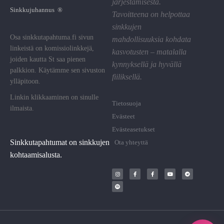
järjestämisestä.
Sinkkujuhannus ®
Tavoitteena on helpottaa
sinkkujen
Osa sinkkutapahtuma.fi sivun
mahdollisuuksia kohdata
linkeistä on komissiolinkkejä,
kasvotusten – matalalla
joiden kautta St saa pienen
kynnyksellä ja hyvällä
palkkion. Käytämme sen sivuston
fiiliksellä.
ylläpitoon.
Linkin klikkaaminen on sinulle
Tietosuoja
ilmaista.
Evästeet
Evästeasetukset
Sinkkutapahtumat on sinkkujen
Ota yhteyttä
kohtaamisalusta.