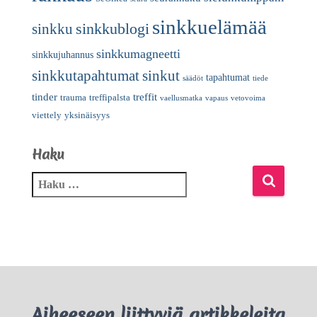
sinkkuelämää
sinkkublogi
sinkku
sinkkumagneetti
sinkkujuhannus
sinkkutapahtumat
sinkut
tapahtumat
säädöt
tiede
tinder
treffit
trauma
treffipalsta
vaellusmatka
vapaus
vetovoima
viettely
yksinäisyys
Haku
Aiheeseen liittyviä artikkeleita