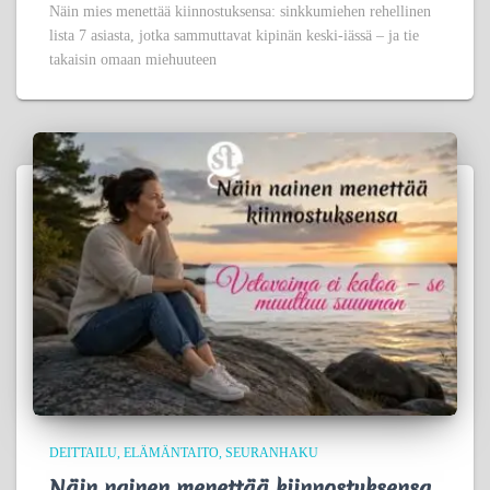
Näin mies menettää kiinnostuksensa: sinkkumiehen rehellinen
lista 7 asiasta, jotka sammuttavat kipinän keski-iässä – ja tie
takaisin omaan miehuuteen
DEITTAILU
ELÄMÄNTAITO
SEURANHAKU
Näin nainen menettää kiinnostuksensa