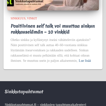
SINKKUUS
VINKIT
Positiivinen self talk voi muuttaa sinkun
rakkauselämän – 10 vinkkiä
Oletko sinkku ja kyllästynyt itseäsi vähätteleviin ajatuksiin?
Näin positiivinen self talk auttaa 40–60-vuotiasta sinkkua
löytämään itsearvostuksen ja rakkauden uudelleen. Sinkun
rakkauselämä ei muutu pelkästään sillä, että kohtaat oikean
ihmisen. Se muuttuu usein jo paljon aikaisemmin,
Lue lisää
Sinkkutapahtumat
Sinkkutapahtumat.fi – sinkkujen tapahtumakalenteri