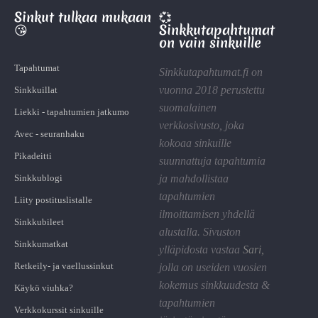
Sinkut tulkaa mukaan
💞
😘
Sinkkutapahtumat
on vain sinkuille
Tapahtumat
Sinkkutapahtumat.fi on
vuonna 2018 perustettu
Sinkkuillat
suomalainen
Liekki - tapahtumien jatkumo
verkkosivusto, joka
Avec - seuranhaku
kokoaa sinkuille
Pikadeitti
suunnattuja tapahtumia
Sinkkublogi
ja mahdollistaa
tapahtumien
Liity postituslistalle
ilmoittamisen yhdellä
Sinkkubileet
alustalla. Sivuston
Sinkkumatkat
ylläpidosta vastaa
Sari
,
Retkeily- ja vaellussinkut
jolla on useiden vuosien
kokemus sinkkuudesta &
Käykö viuhka?
tapahtumien
Verkkokurssit sinkuille