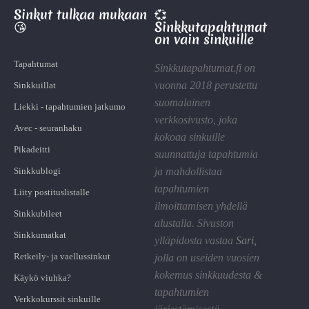
Sinkut tulkaa mukaan
💞
😘
Sinkkutapahtumat
on vain sinkuille
Tapahtumat
Sinkkutapahtumat.fi on
vuonna 2018 perustettu
Sinkkuillat
suomalainen
Liekki - tapahtumien jatkumo
verkkosivusto, joka
Avec - seuranhaku
kokoaa sinkuille
Pikadeitti
suunnattuja tapahtumia
Sinkkublogi
ja mahdollistaa
tapahtumien
Liity postituslistalle
ilmoittamisen yhdellä
Sinkkubileet
alustalla. Sivuston
Sinkkumatkat
ylläpidosta vastaa
Sari
,
Retkeily- ja vaellussinkut
jolla on useiden vuosien
kokemus sinkkuudesta &
Käykö viuhka?
tapahtumien
Verkkokurssit sinkuille