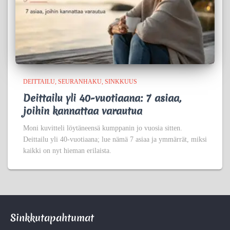
DEITTAILU
SEURANHAKU
SINKKUUS
Deittailu yli 40-vuotiaana: 7 asiaa,
joihin kannattaa varautua
Moni kuvitteli löytäneensä kumppanin jo vuosia sitten.
Deittailu yli 40-vuotiaana; lue nämä 7 asiaa ja ymmärrät, miksi
kaikki on nyt hieman erilaista.
Sinkkutapahtumat