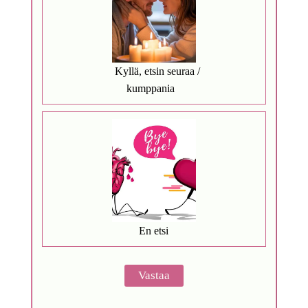
Kyllä, etsin seuraa /
kumppania
En etsi