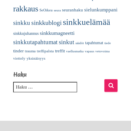
rakkaus
sielunkumppani
seuranhaku
SeOikea
seura
sinkkuelämää
sinkkublogi
sinkku
sinkkumagneetti
sinkkujuhannus
sinkkutapahtumat
sinkut
tapahtumat
säädöt
tiede
tinder
treffit
trauma
treffipalsta
vaellusmatka
vapaus
vetovoima
viettely
yksinäisyys
Haku