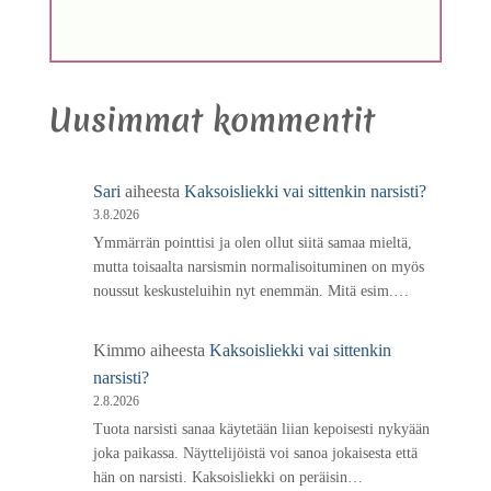
Uusimmat kommentit
Sari
aiheesta
Kaksoisliekki vai sittenkin narsisti?
3.8.2026
Ymmärrän pointtisi ja olen ollut siitä samaa mieltä,
mutta toisaalta narsismin normalisoituminen on myös
noussut keskusteluihin nyt enemmän. Mitä esim.…
Kimmo
aiheesta
Kaksoisliekki vai sittenkin
narsisti?
2.8.2026
Tuota narsisti sanaa käytetään liian kepoisesti nykyään
joka paikassa. Näyttelijöistä voi sanoa jokaisesta että
hän on narsisti. Kaksoisliekki on peräisin…