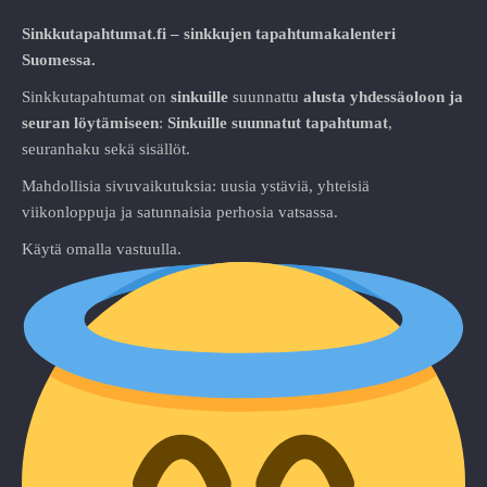
Sinkkutapahtumat.fi – sinkkujen tapahtumakalenteri
Suomessa.
Sinkkutapahtumat on
sinkuille
suunnattu
alusta
yhdessäoloon ja
seuran löytämiseen
:
Sinkuille suunnatut tapahtumat
,
seuranhaku sekä sisällöt.
Mahdollisia sivuvaikutuksia: uusia ystäviä, yhteisiä
viikonloppuja ja satunnaisia perhosia vatsassa.
Käytä omalla vastuulla.