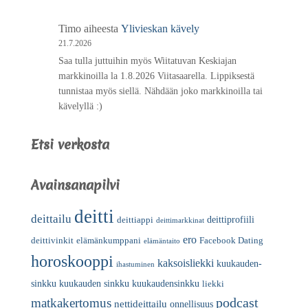
Timo
aiheesta
Ylivieskan kävely
21.7.2026
Saa tulla juttuihin myös Wiitatuvan Keskiajan
markkinoilla la 1.8.2026 Viitasaarella. Lippiksestä
tunnistaa myös siellä. Nähdään joko markkinoilla tai
kävelyllä :)
Etsi verkosta
Avainsanapilvi
deitti
deittailu
deittiprofiili
deittiappi
deittimarkkinat
ero
deittivinkit
elämänkumppani
Facebook Dating
elämäntaito
horoskooppi
kaksoisliekki
kuukauden-
ihastuminen
sinkku
kuukauden sinkku
kuukaudensinkku
liekki
podcast
matkakertomus
nettideittailu
onnellisuus