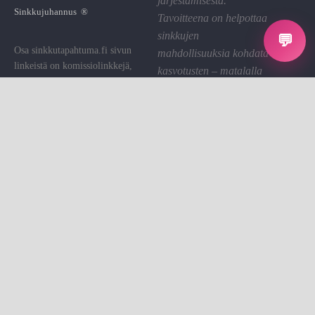
järjestämisestä.
Sinkkujuhannus ®
Tavoitteena on helpottaa
sinkkujen
💬
Osa sinkkutapahtuma.fi sivun
mahdollisuuksia kohdata
linkeistä on komissiolinkkejä,
kasvotusten – matalalla
joiden kautta St saa pienen
kynnyksellä ja hyvällä
palkkion. Käytämme sen sivuston
fiiliksellä.
ylläpitoon.
Linkin klikkaaminen on sinulle
Tietosuoja
ilmaista.
Evästeet
Evästeasetukset
Sinkkutapahtumat on sinkkujen
Ota yhteyttä
kohtaamisalusta.