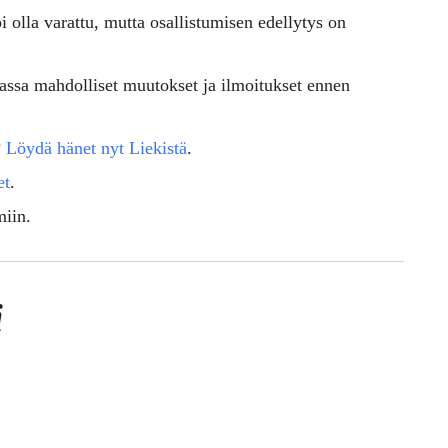
i olla varattu, mutta osallistumisen edellytys on
assa mahdolliset muutokset ja ilmoitukset ennen
?
Löydä hänet nyt Liekistä
.
et
.
miin.
ä