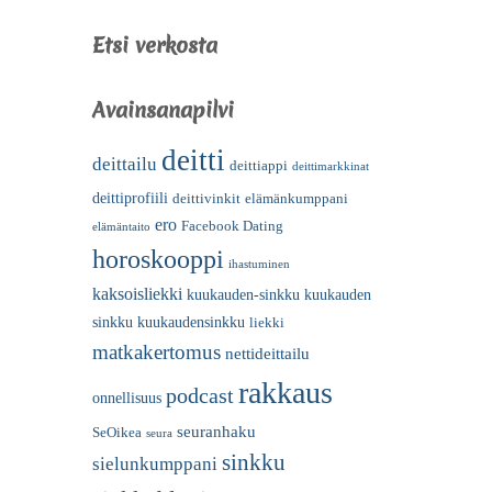
Etsi verkosta
Avainsanapilvi
deitti
deittailu
deittiappi
deittimarkkinat
deittiprofiili
deittivinkit
elämänkumppani
ero
Facebook Dating
elämäntaito
horoskooppi
ihastuminen
kaksoisliekki
kuukauden-sinkku
kuukauden
sinkku
kuukaudensinkku
liekki
matkakertomus
nettideittailu
rakkaus
podcast
onnellisuus
seuranhaku
SeOikea
seura
sinkku
sielunkumppani