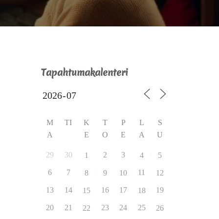
Tapahtumakalenteri
M
TI
K
T
P
L
S
A
E
O
E
A
U
29
30
2
3
1
4
5
6
7
11
8
9
10
12
13
14
16
17
19
15
18
20
21
23
24
25
22
26