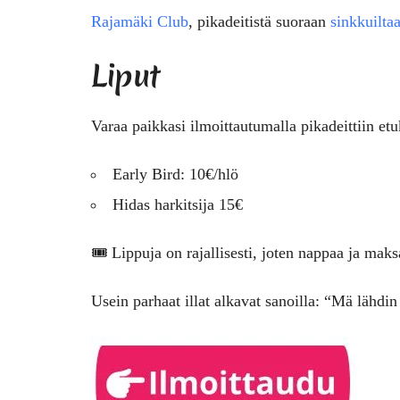
Rajamäki Club
, pikadeitistä suoraan
sinkkuilta
Liput
Varaa paikkasi i
lmoittautumalla pikadeittiin et
Early Bird: 10€/hlö
Hidas harkitsija 15€
🎟️ Lippuja on rajallisesti, joten nappaa ja maks
Usein parhaat illat alkavat sanoilla: “Mä lähd