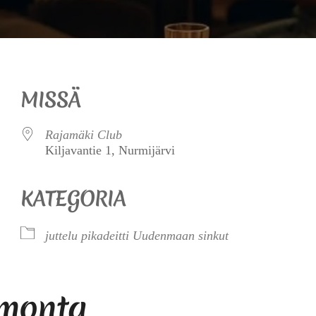
MISSÄ
Rajamäki Club
Kiljavantie 1, Nurmijärvi
KATEGORIA
juttelu
pikadeitti
Uudenmaan sinkut
 monta