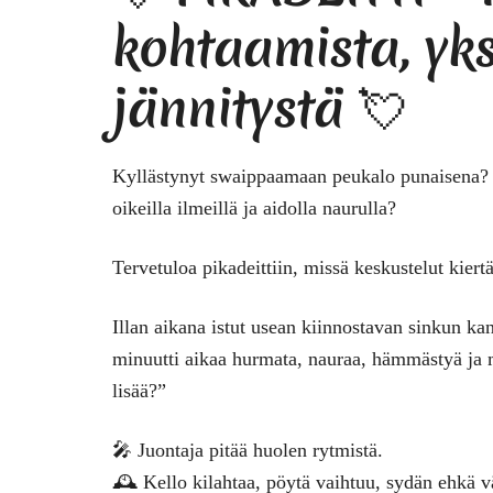
kohtaamista, yksi
jännitystä 💘
Kyllästynyt swaippaamaan peukalo punaisena? H
oikeilla ilmeillä ja aidolla naurulla?
Tervetuloa pikadeittiin, missä keskustelut kie
Illan aikana istut usean kiinnostavan sinkun k
minuutti aikaa hurmata, nauraa, hämmästyä ja 
lisää?”
🎤 Juontaja pitää huolen rytmistä.
🕰️ Kello kilahtaa, pöytä vaihtuu, sydän ehkä