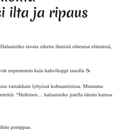
 ilta ja ripaus
aluaisitko tavata oikeita ihmisiä oikeassa elämässä,
rtävät nopeammin kuin kahvikuppi tauolla ☕.
anssa vastakkain lyhyissä kohtaamisissa. Muutama
miettiä: “Hetkinen… haluaisinko jutella tämän kanssa
 vähän pomppaa.