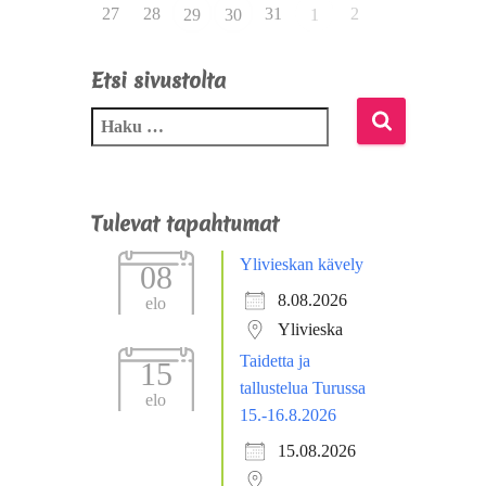
27
28
31
2
29
30
1
Etsi sivustolta
Tulevat tapahtumat
Ylivieskan kävely
08
8.08.2026
elo
Ylivieska
Taidetta ja
15
tallustelua Turussa
elo
15.-16.8.2026
15.08.2026