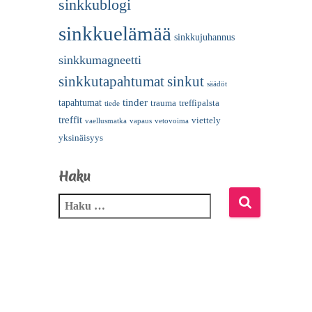
sinkkublogi
sinkkuelämää
sinkkujuhannus
sinkkumagneetti
sinkkutapahtumat
sinkut
säädöt
tinder
tapahtumat
trauma
treffipalsta
tiede
treffit
viettely
vaellusmatka
vapaus
vetovoima
yksinäisyys
Haku