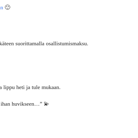
an
🙂
ukäteen
suorittamalla osallistumismaksu.
a lippu heti ja tule mukaan.
in ihan huvikseen…” 💫