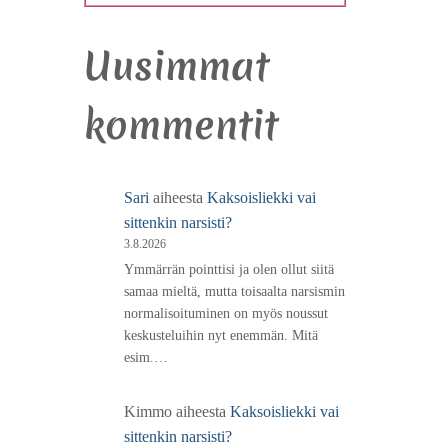
Uusimmat
kommentit
Sari
aiheesta
Kaksoisliekki vai
sittenkin narsisti?
3.8.2026
Ymmärrän pointtisi ja olen ollut siitä
samaa mieltä, mutta toisaalta narsismin
normalisoituminen on myös noussut
keskusteluihin nyt enemmän. Mitä
esim.…
Kimmo
aiheesta
Kaksoisliekki vai
sittenkin narsisti?