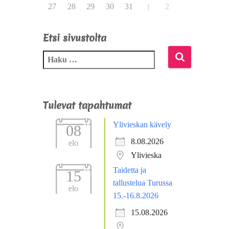
27
28
29
30
31
2
1
Etsi sivustolta
Tulevat tapahtumat
Ylivieskan kävely
08
8.08.2026
elo
Ylivieska
Taidetta ja
15
tallustelua Turussa
elo
15.-16.8.2026
15.08.2026