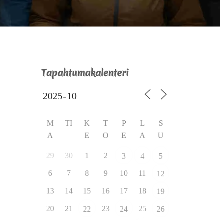
Tapahtumakalenteri
M
TI
K
T
P
L
S
A
E
O
E
A
U
29
30
1
2
3
4
5
6
7
8
9
10
11
12
13
14
15
16
17
18
19
20
21
23
25
22
24
26