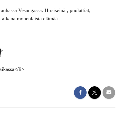
rauhassa Vesangassa. Hirsiseinät, puulattiat,
n aikana monenlaista elämää.
t
aikassa</li>