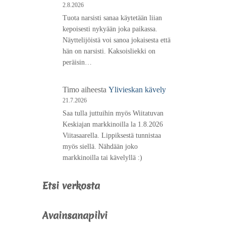
2.8.2026
Tuota narsisti sanaa käytetään liian
kepoisesti nykyään joka paikassa.
Näyttelijöistä voi sanoa jokaisesta että
hän on narsisti. Kaksoisliekki on
peräisin…
Timo
aiheesta
Ylivieskan kävely
21.7.2026
Saa tulla juttuihin myös Wiitatuvan
Keskiajan markkinoilla la 1.8.2026
Viitasaarella. Lippiksestä tunnistaa
myös siellä. Nähdään joko
markkinoilla tai kävelyllä :)
Etsi verkosta
Avainsanapilvi