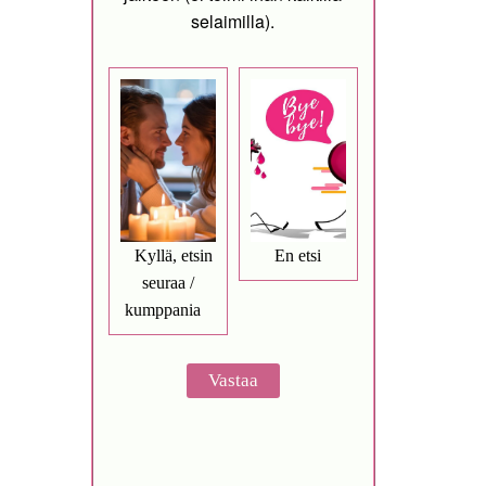
selaimilla).
Kyllä, etsin
En etsi
seuraa /
kumppania