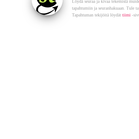
Löydä seuraa ja kivaa tekemistä muide
tapahtumiin ja seuranhakuaan. Tule t
Tapahtuman tekijöitä löydät
tiimi
-siv