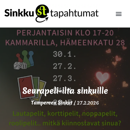
ILMOITA
Seurapeli-ilta sinkuille
Tampereen Sinkut
/
27.2.2026