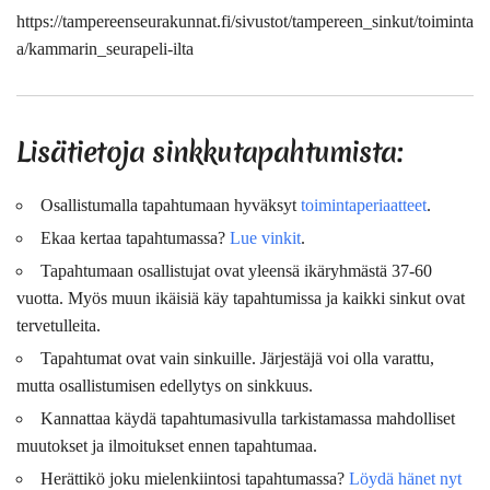
https://tampereenseurakunnat.fi/sivustot/tampereen_sinkut/toiminta
a/kammarin_seurapeli-ilta
Lisätietoja sinkkutapahtumista:
Osallistumalla tapahtumaan hyväksyt
toimintaperiaatteet
.
Ekaa kertaa tapahtumassa?
Lue vinkit
.
Tapahtumaan osallistujat ovat
yleensä
ikäryhmästä 37-60
vuotta. Myös muun ikäisiä käy tapahtumissa ja kaikki sinkut ovat
tervetulleita.
Tapahtumat ovat vain sinkuille. Järjestäjä voi olla varattu,
mutta osallistumisen edellytys on sinkkuus.
Kannattaa käydä tapahtumasivulla tarkistamassa mahdolliset
muutokset ja ilmoitukset ennen tapahtumaa.
Herättikö joku mielenkiintosi tapahtumassa?
Löydä hänet nyt