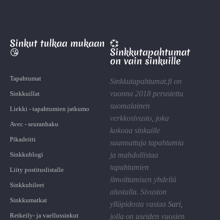
Sinkut tulkaa mukaan
💞
😘
Sinkkutapahtumat
on vain sinkuille
Tapahtumat
Sinkkutapahtumat.fi on
vuonna 2018 perustettu
Sinkkuillat
suomalainen
Liekki - tapahtumien jatkumo
verkkosivusto, joka
Avec - seuranhaku
kokoaa sinkuille
Pikadeitti
suunnattuja tapahtumia
Sinkkublogi
ja mahdollistaa
tapahtumien
Liity postituslistalle
ilmoittamisen yhdellä
Sinkkubileet
alustalla. Sivuston
Sinkkumatkat
ylläpidosta vastaa
Sari
,
Retkeily- ja vaellussinkut
jolla on useiden vuosien