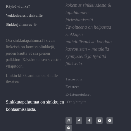
kokemus sinkkuudesta &
Käykö viuhka?
tapahtumien
Verkkokurssit sinkuille
järjestämisestä.
Sinkkujuhannus ®
Tavoitteena on helpottaa
sinkkujen
Osa sinkkutapahtuma.fi sivun
mahdollisuuksia kohdata
linkeistä on komissiolinkkejä,
kasvotusten – matalalla
joiden kautta St saa pienen
kynnyksellä ja hyvällä
palkkion. Käytämme sen sivuston
fiiliksellä.
ylläpitoon.
Linkin klikkaaminen on sinulle
Tietosuoja
ilmaista.
Evästeet
Evästeasetukset
Sinkkutapahtumat on sinkkujen
Ota yhteyttä
kohtaamisalusta.