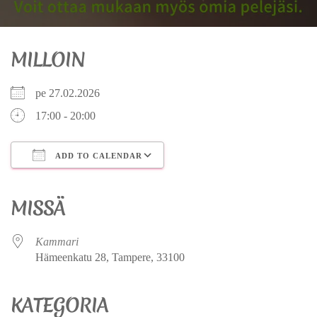
MILLOIN
pe 27.02.2026
17:00 - 20:00
ADD TO CALENDAR
Download ICS
Google Calendar
iCalendar
Office 365
Outlook Live
MISSÄ
Kammari
Hämeenkatu 28, Tampere, 33100
KATEGORIA