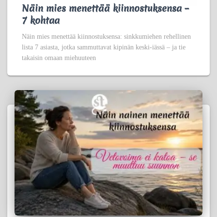
Näin mies menettää kiinnostuksensa –
7 kohtaa
Näin mies menettää kiinnostuksensa: sinkkumiehen rehellinen
lista 7 asiasta, jotka sammuttavat kipinän keski-iässä – ja tie
takaisin omaan miehuuteen