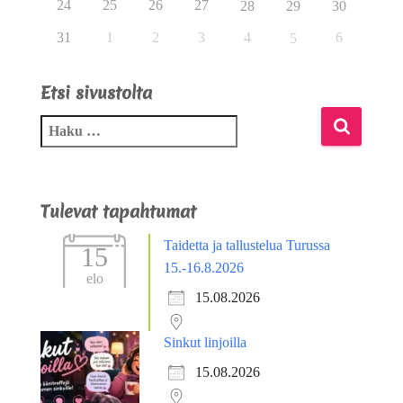
24
25
26
27
28
29
30
31
1
2
3
4
6
5
Etsi sivustolta
Tulevat tapahtumat
Taidetta ja tallustelua Turussa
15
15.-16.8.2026
elo
15.08.2026
Sinkut linjoilla
15.08.2026