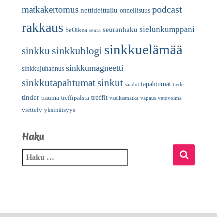
podcast
matkakertomus
nettideittailu
onnellisuus
rakkaus
sielunkumppani
seuranhaku
SeOikea
seura
sinkkuelämää
sinkkublogi
sinkku
sinkkumagneetti
sinkkujuhannus
sinkkutapahtumat
sinkut
tapahtumat
säädöt
tiede
tinder
treffit
trauma
treffipalsta
vaellusmatka
vapaus
vetovoima
viettely
yksinäisyys
Haku