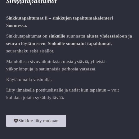
Sinkkutapahtumat
Sinkkutapahtumat.fi – sinkkujen tapahtumakalenteri
Suomessa.
Sinkkutapahtumat on
sinkuille
suunnattu
alusta
yhdessäoloon ja
seuran löytämiseen
:
Sinkuille suunnatut tapahtumat
,
seuranhaku sekä sisällöt.
Mahdollisia sivuvaikutuksia: uusia ystäviä, yhteisiä
viikonloppuja ja satunnaisia perhosia vatsassa.
Käytä omalla vastuulla.
Liity ilmaiselle postituslistalle ja tiedät kun tapahtuu – voit
kohdata jotain sykähdyttävää.
Sinkku: liity mukaan