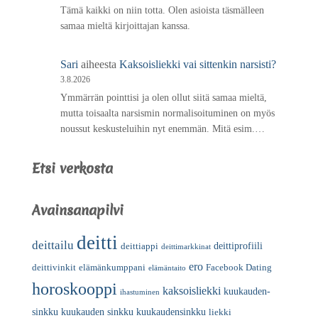
Tämä kaikki on niin totta. Olen asioista täsmälleen
samaa mieltä kirjoittajan kanssa.
Sari
aiheesta
Kaksoisliekki vai sittenkin narsisti?
3.8.2026
Ymmärrän pointtisi ja olen ollut siitä samaa mieltä,
mutta toisaalta narsismin normalisoituminen on myös
noussut keskusteluihin nyt enemmän. Mitä esim.…
Etsi verkosta
Avainsanapilvi
deitti
deittailu
deittiprofiili
deittiappi
deittimarkkinat
ero
deittivinkit
elämänkumppani
Facebook Dating
elämäntaito
horoskooppi
kaksoisliekki
kuukauden-
ihastuminen
sinkku
kuukauden sinkku
kuukaudensinkku
liekki