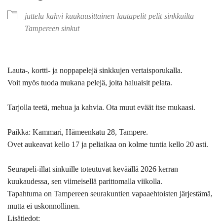
juttelu
kahvi
kuukausittainen
lautapelit
pelit
sinkkuilta
Tampereen sinkut
Lauta-, kortti- ja noppapelejä sinkkujen vertaisporukalla.
Voit myös tuoda mukana pelejä, joita haluaisit pelata.
Tarjolla teetä, mehua ja kahvia. Ota muut eväät itse mukaasi.
Paikka: Kammari, Hämeenkatu 28, Tampere.
Ovet aukeavat kello 17 ja peliaikaa on kolme tuntia kello 20 asti.
Seurapeli-illat sinkuille toteutuvat keväällä 2026 kerran
kuukaudessa, sen viimeisellä parittomalla viikolla.
Tapahtuma on Tampereen seurakuntien vapaaehtoisten järjestämä,
mutta ei uskonnollinen.
Lisätiedot: