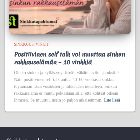
SINKKUUS
VINKIT
Positiivinen self talk voi muuttaa sinkun
rakkauselämän – 10 vinkkiä
Oletko sinkku ja kyllästynyt itseäsi vähätteleviin ajatuksiin?
Näin positiivinen self talk auttaa 40–60-vuotiasta sinkkua
löytämään itsearvostuksen ja rakkauden uudelleen. Sinkun
rakkauselämä ei muutu pelkästään sillä, että kohtaat oikean
ihmisen. Se muuttuu usein jo paljon aikaisemmin,
Lue lisää