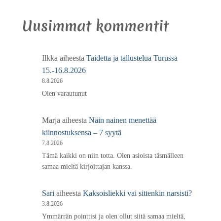
Uusimmat kommentit
Ilkka
aiheesta
Taidetta ja tallustelua Turussa
15.-16.8.2026
8.8.2026
Olen varautunut
Marja
aiheesta
Näin nainen menettää
kiinnostuksensa – 7 syytä
7.8.2026
Tämä kaikki on niin totta. Olen asioista täsmälleen
samaa mieltä kirjoittajan kanssa.
Sari
aiheesta
Kaksoisliekki vai sittenkin narsisti?
3.8.2026
Ymmärrän pointtisi ja olen ollut siitä samaa mieltä,