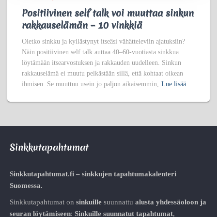
Positiivinen self talk voi muuttaa sinkun
rakkauselämän – 10 vinkkiä
Oletko sinkku ja kyllästynyt itseäsi vähätteleviin ajatuksiin?
Näin positiivinen self talk auttaa 40–60-vuotiasta sinkkua
löytämään itsearvostuksen ja rakkauden uudelleen. Sinkun
rakkauselämä ei muutu pelkästään sillä, että kohtaat oikean
ihmisen. Se muuttuu usein jo paljon aikaisemmin,
Lue lisää
Sinkkutapahtumat
Sinkkutapahtumat.fi – sinkkujen tapahtumakalenteri
Suomessa.
Sinkkutapahtumat on
sinkuille
suunnattu
alusta
yhdessäoloon ja
seuran löytämiseen
:
Sinkuille suunnatut tapahtumat
,