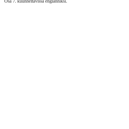
Osa 7. kuunneltavissa englanniksi.