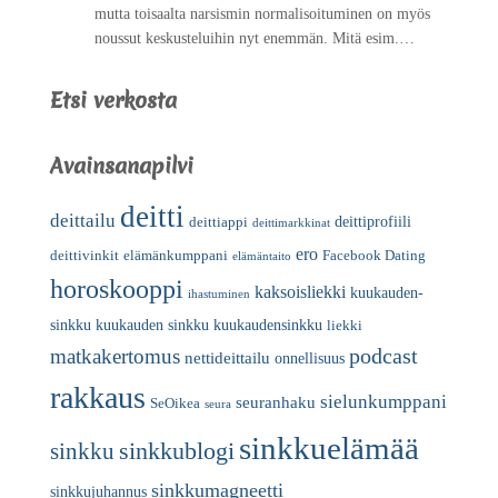
mutta toisaalta narsismin normalisoituminen on myös
noussut keskusteluihin nyt enemmän. Mitä esim.…
Etsi verkosta
Avainsanapilvi
deitti
deittailu
deittiprofiili
deittiappi
deittimarkkinat
ero
deittivinkit
elämänkumppani
Facebook Dating
elämäntaito
horoskooppi
kaksoisliekki
kuukauden-
ihastuminen
sinkku
kuukauden sinkku
kuukaudensinkku
liekki
podcast
matkakertomus
nettideittailu
onnellisuus
rakkaus
sielunkumppani
seuranhaku
SeOikea
seura
sinkkuelämää
sinkkublogi
sinkku
sinkkumagneetti
sinkkujuhannus