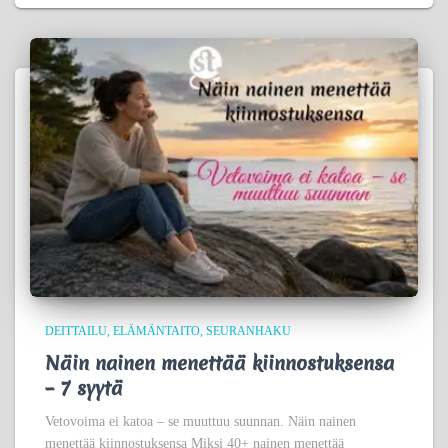
DEITTAILU
ELÄMÄNTAITO
SEURANHAKU
Näin nainen menettää kiinnostuksensa
– 7 syytä
Vetovoima ei katoa – se muuttuu suunnan. Näin nainen
menettää kiinnostuksensa Miksi 40+ nainen menettää