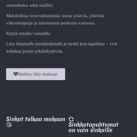
seuranhaku sekä sisällöt.
Mahdollisia sivuvaikutuksia: uusia ystäviä, yhteisiä
viikonloppuja ja satunnaisia perhosia vatsassa.
Käytä omalla vastuulla.
Liity ilmaiselle postituslistalle ja tiedät kun tapahtuu – voit
kohdata jotain sykähdyttävää.
Sinkku: liity mukaan
Sinkut tulkaa mukaan
💞
😘
Sinkkutapahtumat
on vain sinkuille