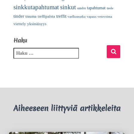
sinkkutapahtumat
sinkut
tapahtumat
säädöt
tiede
tinder
treffit
trauma
treffipalsta
vaellusmatka
vapaus
vetovoima
viettely
yksinäisyys
Haku
Aiheeseen liittyviä artikkeleita