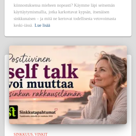
kiinnostuksensa mieheen nopeasti? Käymme läpi seitsemän
käyttäytymismallia, jotka karkottavat kypsän, itsenäisen
sinkkunaisen – ja mitä ne kertovat todellisesta vetovoimasta
keski-iässä.
Lue lisää
SINKKUUS
VINKIT