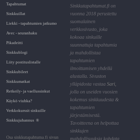
Tapahtumat
Sinkkutapahtumat.fi on
vuonna 2018 perustettu
Sinkkuillat
suomalainen
Liekki - tapahtumien jatkumo
verkkosivusto, joka
Avec - seuranhaku
kokoaa sinkuille
Pikadeitti
suunnattuja tapahtumia
Sinkkublogi
ja mahdollistaa
tapahtumien
Liity postituslistalle
ilmoittamisen yhdellä
Sinkkubileet
alustalla. Sivuston
Sinkkumatkat
ylläpidosta vastaa
Sari
,
Retkeily- ja vaellussinkut
jolla on useiden vuosien
kokemus sinkkuudesta &
Käykö viuhka?
tapahtumien
Verkkokurssit sinkuille
järjestämisestä.
Sinkkujuhannus ®
Tavoitteena on helpottaa
sinkkujen
Osa sinkkutapahtuma.fi sivun
mahdollisuuksia kohdata