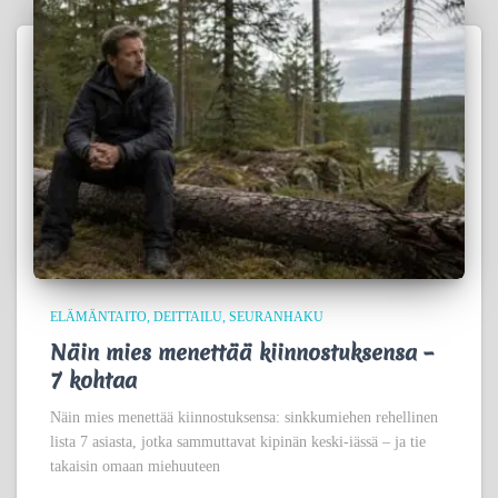
ELÄMÄNTAITO
DEITTAILU
SEURANHAKU
Näin mies menettää kiinnostuksensa –
7 kohtaa
Näin mies menettää kiinnostuksensa: sinkkumiehen rehellinen
lista 7 asiasta, jotka sammuttavat kipinän keski-iässä – ja tie
takaisin omaan miehuuteen