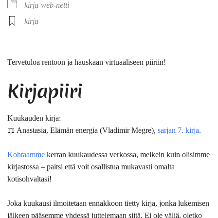
kirja
web-netti
kirja
Tervetuloa rentoon ja hauskaan virtuaaliseen piiriin!
Kirjapiiri
Kuukauden kirja:
📖 Anastasia, Elämän energia (Vladimir Megre),
sarjan 7. kirja
.
Kohtaamme
kerran kuukaudessa verkossa, melkein kuin olisimme
kirjastossa – paitsi että voit osallistua mukavasti omalta
kotisohvaltasi!
Joka kuukausi ilmoitetaan ennakkoon tietty kirja, jonka lukemisen
jälkeen pääsemme yhdessä juttelemaan siitä. Ei ole väliä, oletko