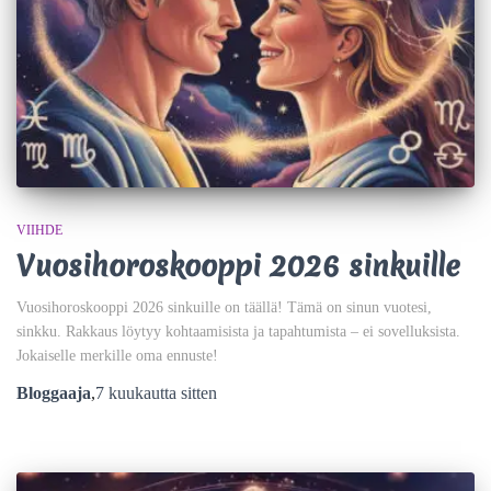
VIIHDE
Vuosihoroskooppi 2026 sinkuille
Vuosihoroskooppi 2026 sinkuille on täällä! Tämä on sinun vuotesi,
sinkku. Rakkaus löytyy kohtaamisista ja tapahtumista – ei sovelluksista.
Jokaiselle merkille oma ennuste!
Bloggaaja
,
7 kuukautta
sitten