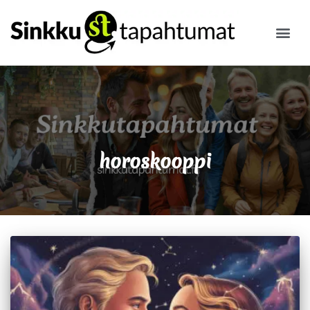
ILMOITA
horoskooppi