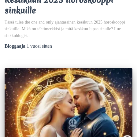
sinkuille
Tässä tulee the one and only ajantasainen kesäkuun 2025 horoskooppi
sinkuille. Mikä on tähtimerkkisi ja mitä kesäkuu lupaa sinulle? Lue
sinkkublogista.
Bloggaaja
,
1 vuosi
sitten