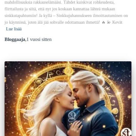
mahdollisuuksia rakkauselämääsi. Tähdet kuiskivat rohkeudesta,
flirttailusta ja siitä, että nyt jos koskaan kannattaa lähteä mukaan
sinkkutapahtumiin! Ja kyllä – Sinkkujuhannukseen ilmoittautuminen on
jo käynnissä, joten älä jää sohvalle odottamaan ihmettä! 🔥 💫 Kevät
Lue lisää
Bloggaaja
,
1 vuosi
sitten