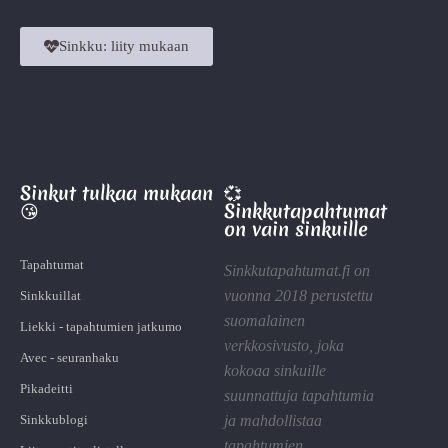
Sinkku: liity mukaan
Sinkut tulkaa mukaan
💞
😘
Sinkkutapahtumat
on vain sinkuille
Tapahtumat
Sinkkutapahtumat.fi on
vuonna 2018 perustettu
Sinkkuillat
suomalainen
Liekki - tapahtumien jatkumo
verkkosivusto, joka
Avec - seuranhaku
kokoaa sinkuille
Pikadeitti
suunnattuja tapahtumia
Sinkkublogi
ja mahdollistaa
tapahtumien