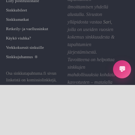
Liity postituslistalle
ilmoittamisen yhdellä
Sinkkubileet
alustalla. Sivuston
Sinkkumatkat
ylläpidosta vastaa
Sari
,
Retkeily- ja vaellussinkut
jolla on useiden vuosien
kokemus sinkkuudesta &
Käykö viuhka?
tapahtumien
Verkkokurssit sinkuille
järjestämisestä.
Sinkkujuhannus ®
Tavoitteena on helpottaa
sinkkujen
💬
Osa sinkkutapahtuma.fi sivun
mahdollisuuksia kohdata
linkeistä on komissiolinkkejä,
kasvotusten – matalalla
joiden kautta St saa pienen
kynnyksellä ja hyvällä
palkkion. Käytämme sen sivuston
fiiliksellä.
ylläpitoon.
Linkin klikkaaminen on sinulle
Tietosuoja
ilmaista.
Evästeet
Evästeasetukset