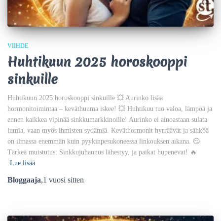
VIIHDE
Huhtikuun 2025 horoskooppi
sinkuille
Huhtikuun 2025 horoskooppi sinkuille 💥 Aurinko lisää
hormonitoimintaa – keväthuuma iskee! 💥 Huhtikuu tuo valoa, lämpöä ja
ennen kaikkea vipinää sinkkumarkkinoille! Aurinko ei ainoastaan sulata
lumia, vaan myös ihmisten sydämiä. Keväthormonit hyrräävät ja sähköä
on ilmassa enemmän kuin pyykinpesukoneessa linkouksen aikana. 😏
Tärkeä muistutus: Sinkkujuhannus lähestyy, ja paikat hupenevat! 🔥
Lue lisää
Bloggaaja
,
1 vuosi
sitten