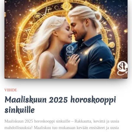
VIIHDE
Maaliskuun 2025 horoskooppi
sinkuille
Maaliskuun 2025 horoskooppi sinkuille – Rakkautta, kevättä ja uusia
mahdollisuuksia! Maaliskuu tuo mukanaan kevään ensisäteet ja uusia