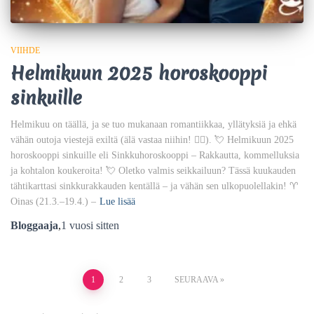
VIIHDE
Helmikuun 2025 horoskooppi
sinkuille
Helmikuu on täällä, ja se tuo mukanaan romantiikkaa, yllätyksiä ja ehkä
vähän outoja viestejä exiltä (älä vastaa niihin! 🙅‍♀️). 💘 Helmikuun 2025
horoskooppi sinkuille eli Sinkkuhoroskooppi – Rakkautta, kommelluksia
ja kohtalon koukeroita! 💘 Oletko valmis seikkailuun? Tässä kuukauden
tähtikarttasi sinkkurakkauden kentällä – ja vähän sen ulkopuolellakin! ♈
Oinas (21.3.–19.4.) –
Lue lisää
Bloggaaja
,
1 vuosi
sitten
1
2
3
SEURAAVA