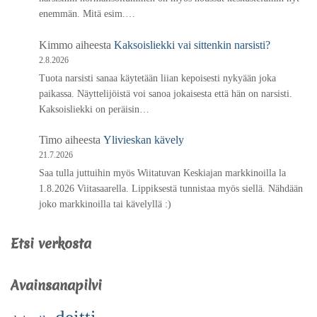
enemmän. Mitä esim.…
Kimmo
aiheesta
Kaksoisliekki vai sittenkin narsisti?
2.8.2026
Tuota narsisti sanaa käytetään liian kepoisesti nykyään joka
paikassa. Näyttelijöistä voi sanoa jokaisesta että hän on narsisti.
Kaksoisliekki on peräisin…
Timo
aiheesta
Ylivieskan kävely
21.7.2026
Saa tulla juttuihin myös Wiitatuvan Keskiajan markkinoilla la
1.8.2026 Viitasaarella. Lippiksestä tunnistaa myös siellä. Nähdään
joko markkinoilla tai kävelyllä :)
Etsi verkosta
Avainsanapilvi