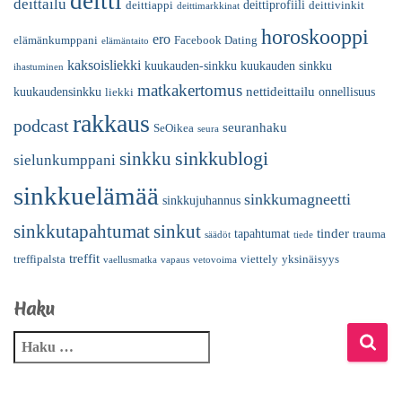
deitti
deittailu
deittiprofiili
deittiappi
deittivinkit
deittimarkkinat
horoskooppi
ero
elämänkumppani
Facebook Dating
elämäntaito
kaksoisliekki
kuukauden-sinkku
kuukauden sinkku
ihastuminen
matkakertomus
nettideittailu
kuukaudensinkku
onnellisuus
liekki
rakkaus
podcast
seuranhaku
SeOikea
seura
sinkkublogi
sinkku
sielunkumppani
sinkkuelämää
sinkkumagneetti
sinkkujuhannus
sinkkutapahtumat
sinkut
tinder
tapahtumat
trauma
säädöt
tiede
treffit
treffipalsta
viettely
yksinäisyys
vaellusmatka
vapaus
vetovoima
Haku