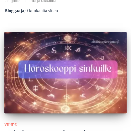
lähtijöille – naurua ja rakkautta.
Bloggaaja
,
9 kuukautta
sitten
VIIHDE