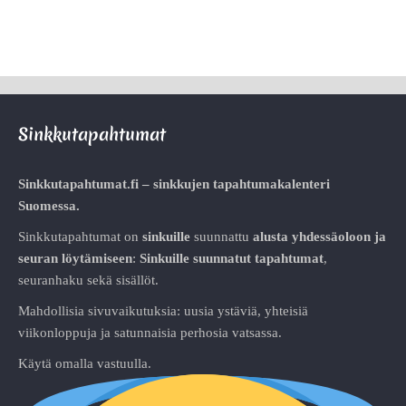
Sinkkutapahtumat
Sinkkutapahtumat.fi – sinkkujen tapahtumakalenteri
Suomessa.
Sinkkutapahtumat on
sinkuille
suunnattu
alusta
yhdessäoloon ja
seuran löytämiseen
:
Sinkuille suunnatut tapahtumat
,
seuranhaku sekä sisällöt.
Mahdollisia sivuvaikutuksia: uusia ystäviä, yhteisiä
viikonloppuja ja satunnaisia perhosia vatsassa.
Käytä omalla vastuulla.