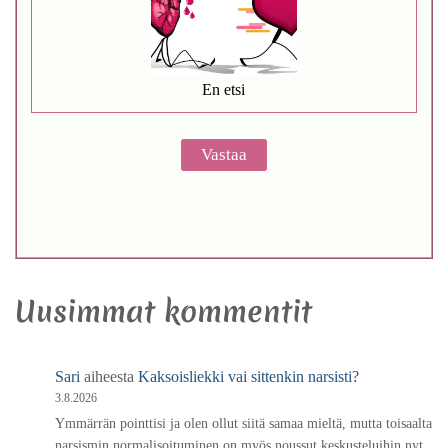
En etsi
Uusimmat kommentit
Sari
aiheesta
Kaksoisliekki vai sittenkin narsisti?
3.8.2026
Ymmärrän pointtisi ja olen ollut siitä samaa mieltä, mutta toisaalta
narsismin normalisoituminen on myös noussut keskusteluihin nyt