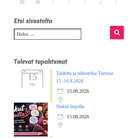
29
30
2
3
5
1
4
Etsi sivustolta
Tulevat tapahtumat
Taidetta ja tallustelua Turussa
15
15.-16.8.2026
elo
15.08.2026
Sinkut linjoilla
15.08.2026