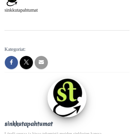
sinkkutapahtumat
Kategoriat:
sinkkutapahtumat
Löydä seuraa ja kivaa tekemistä muiden sinkkujen kanssa.