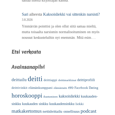
samaa mieltä kirjoittajan kanssa.
Sari
aiheesta
Kaksoisliekki vai sittenkin narsisti?
3.8.2026
Ymmärrän pointtisi ja olen ollut siitä samaa mieltä,
mutta toisaalta narsismin normalisoituminen on myös
noussut keskusteluihin nyt enemmän. Mitä esim.…
Etsi verkosta
Avainsanapilvi
deitti
deittailu
deittiprofiili
deittiappi
deittimarkkinat
ero
deittivinkit
elämänkumppani
Facebook Dating
elämäntaito
horoskooppi
kaksoisliekki
kuukauden-
ihastuminen
sinkku
kuukauden sinkku
kuukaudensinkku
liekki
podcast
matkakertomus
nettideittailu
onnellisuus