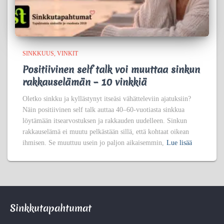
SINKKUUS
VINKIT
Positiivinen self talk voi muuttaa sinkun
rakkauselämän – 10 vinkkiä
Oletko sinkku ja kyllästynyt itseäsi vähätteleviin ajatuksiin?
Näin positiivinen self talk auttaa 40–60-vuotiasta sinkkua
löytämään itsearvostuksen ja rakkauden uudelleen. Sinkun
rakkauselämä ei muutu pelkästään sillä, että kohtaat oikean
ihmisen. Se muuttuu usein jo paljon aikaisemmin,
Lue lisää
Sinkkutapahtumat