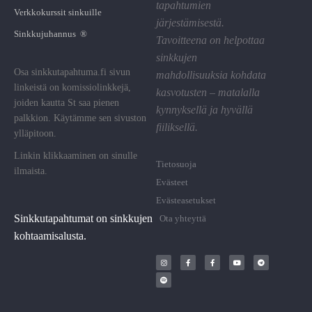
tapahtumien
Verkkokurssit sinkuille
järjestämisestä.
Sinkkujuhannus ®
Tavoitteena on helpottaa
sinkkujen
Osa sinkkutapahtuma.fi sivun
mahdollisuuksia kohdata
linkeistä on komissiolinkkejä,
kasvotusten – matalalla
joiden kautta St saa pienen
kynnyksellä ja hyvällä
palkkion. Käytämme sen sivuston
fiiliksellä.
ylläpitoon.
Linkin klikkaaminen on sinulle
Tietosuoja
ilmaista.
Evästeet
Evästeasetukset
Sinkkutapahtumat on sinkkujen
Ota yhteyttä
kohtaamisalusta.