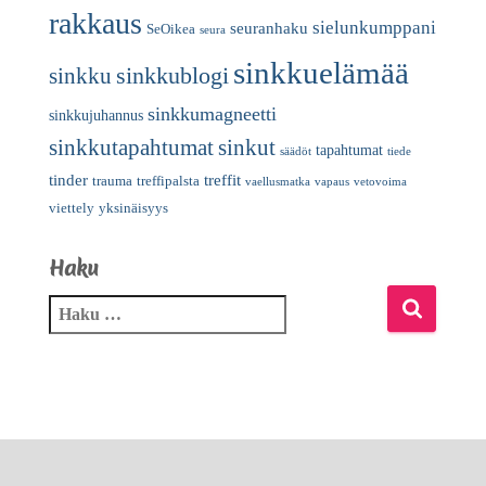
rakkaus
sielunkumppani
seuranhaku
SeOikea
seura
sinkkuelämää
sinkkublogi
sinkku
sinkkumagneetti
sinkkujuhannus
sinkkutapahtumat
sinkut
tapahtumat
säädöt
tiede
tinder
treffit
trauma
treffipalsta
vaellusmatka
vapaus
vetovoima
viettely
yksinäisyys
Haku