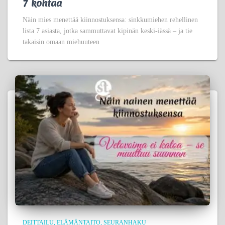
7 kohtaa
Näin mies menettää kiinnostuksensa: sinkkumiehen rehellinen
lista 7 asiasta, jotka sammuttavat kipinän keski-iässä – ja tie
takaisin omaan miehuuteen
DEITTAILU
ELÄMÄNTAITO
SEURANHAKU