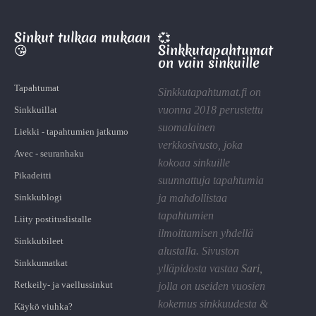
Sinkut tulkaa mukaan
💞
😘
Sinkkutapahtumat
on vain sinkuille
Tapahtumat
Sinkkutapahtumat.fi on
vuonna 2018 perustettu
Sinkkuillat
suomalainen
Liekki - tapahtumien jatkumo
verkkosivusto, joka
Avec - seuranhaku
kokoaa sinkuille
Pikadeitti
suunnattuja tapahtumia
Sinkkublogi
ja mahdollistaa
tapahtumien
Liity postituslistalle
ilmoittamisen yhdellä
Sinkkubileet
alustalla. Sivuston
Sinkkumatkat
ylläpidosta vastaa
Sari
,
Retkeily- ja vaellussinkut
jolla on useiden vuosien
kokemus sinkkuudesta &
Käykö viuhka?