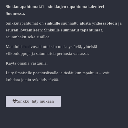
Sinkkutapahtumat.fi – sinkkujen tapahtumakalenteri
Suomessa.
Sinkkutapahtumat on
sinkuille
suunnattu
alusta
yhdessäoloon ja
seuran löytämiseen
:
Sinkuille suunnatut tapahtumat
,
seuranhaku sekä sisällöt.
Mahdollisia sivuvaikutuksia: uusia ystäviä, yhteisiä
viikonloppuja ja satunnaisia perhosia vatsassa.
Käytä omalla vastuulla.
Liity ilmaiselle postituslistalle ja tiedät kun tapahtuu – voit
kohdata jotain sykähdyttävää.
Sinkku: liity mukaan