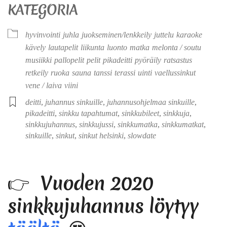
KATEGORIA
hyvinvointi
juhla
juokseminen/lenkkeily
juttelu
karaoke
kävely
lautapelit
liikunta
luonto
matka
melonta / soutu
musiikki
pallopelit
pelit
pikadeitti
pyöräily
ratsastus
retkeily
ruoka
sauna
tanssi
terassi
uinti
vaellussinkut
vene / laiva
viini
deitti
,
juhannus sinkuille
,
juhannusohjelmaa sinkuille
,
pikadeitti
,
sinkku tapahtumat
,
sinkkubileet
,
sinkkuja
,
sinkkujuhannus
,
sinkkujussi
,
sinkkumatka
,
sinkkumatkat
,
sinkuille
,
sinkut
,
sinkut helsinki
,
slowdate
👉 Vuoden 2020
sinkkujuhannus
löytyy