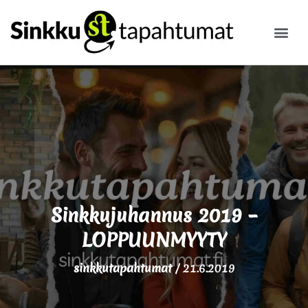
ILMOITA
Sinkkujuhannus 2019 –
LOPPUUNMYYTY
sinkkutapahtumat
/
21.6.2019